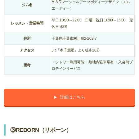
M.A.Dマーシャルアーツボディーデザイン（エム
ジム名
エーディー）
平日 10:00～22:00 日曜・祝日 10:00～15:00 定
レッスン・営業時間
休日 水曜
住所
千葉県千葉市寒川町2-202-7
アクセス
JR「本千葉駅」より徒歩20分
・シャワー利用可能 ・敷地内駐車場有 ・入会時プ
備考
ロテインサービス
詳細はこちら
③REBORN（リボーン）