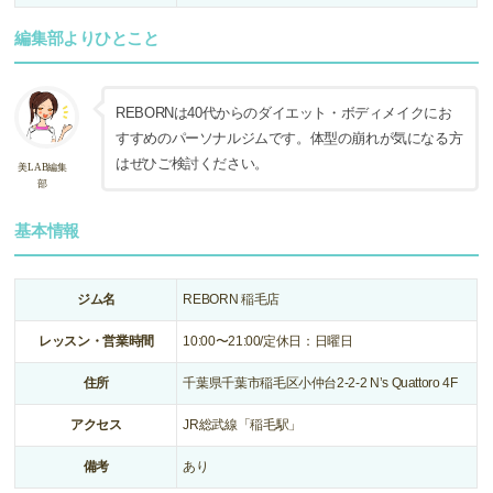
編集部よりひとこと
REBORNは40代からのダイエット・ボディメイクにお
すすめのパーソナルジムです。体型の崩れが気になる方
はぜひご検討ください。
美LAB編集
部
基本情報
ジム名
REBORN 稲毛店
レッスン・営業時間
10:00〜21:00/定休日：日曜日
住所
千葉県千葉市稲毛区小仲台2-2-2 N’s Quattoro 4F
アクセス
JR総武線「稲毛駅」
備考
あり