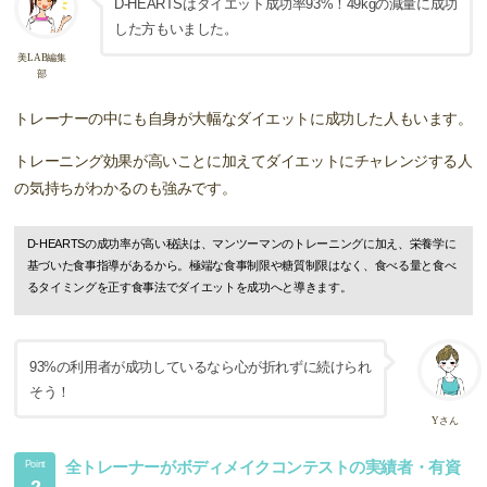
D-HEARTSはダイエット成功率93%！49kgの減量に成功
した方もいました。
美LAB編集
部
トレーナーの中にも自身が大幅なダイエットに成功した人もいます。
トレーニング効果が高いことに加えてダイエットにチャレンジする人
の気持ちがわかるのも強みです。
D-HEARTSの成功率が高い秘訣は、マンツーマンのトレーニングに加え、栄養学に
基づいた食事指導があるから。極端な食事制限や糖質制限はなく、食べる量と食べ
るタイミングを正す食事法でダイエットを成功へと導きます。
93%の利用者が成功しているなら心が折れずに続けられ
そう！
Yさん
全トレーナーがボディメイクコンテストの実績者・有資
Point
2