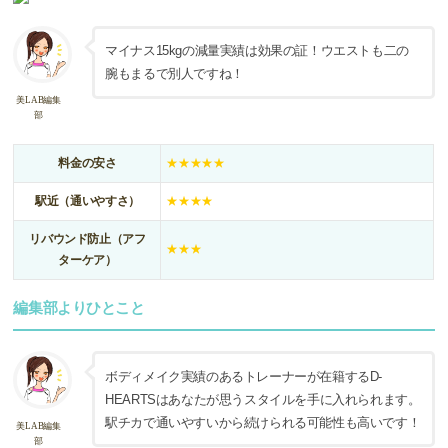
マイナス15kgの減量実績は効果の証！ウエストも二の
腕もまるで別人ですね！
美LAB編集
部
料金の安さ
★★★★★
駅近（通いやすさ）
★★★★
リバウンド防止（アフ
★★★
ターケア）
編集部よりひとこと
ボディメイク実績のあるトレーナーが在籍するD-
HEARTSはあなたが思うスタイルを手に入れられます。
駅チカで通いやすいから続けられる可能性も高いです！
美LAB編集
部