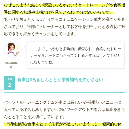
なぜこのような厳しい審査になるかというと、トレーニングや食事指
導に関する知識や技術だけを見ているわけではないからです。
あわせて教えたり伝えたりするコミュニケーション能力の高さが審査
されており、実際にトレーナーとしてお客様を担当したとき適切に対
応できるか細かくチェックをしています。
ここまでしっかりと多角的に審査され、合格したトレー
ナーがサポートに当たってくれるとすれば、とても頼り
になりますね。
美LAB編集
部
食事は3食きちんととり栄養補給を欠かさない
Point
2
パーソナルトレーニングジムの中には厳しい食事制限がメニューに
入っている場合もありますが、24/7ワークアウトの場合は食事をきち
んととることを大切にしています。
1日3回適切な食事をとって栄養が不足しないようにし、健康的な体