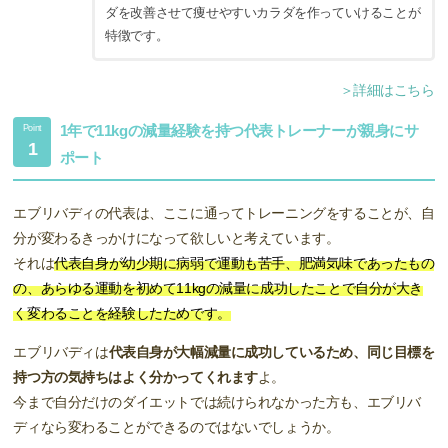
ダを改善させて痩せやすいカラダを作っていけることが
特徴です。
＞詳細はこちら
1年で11kgの減量経験を持つ代表トレーナーが親身にサ
Point
1
ポート
エブリバディの代表は、ここに通ってトレーニングをすることが、自
分が変わるきっかけになって欲しいと考えています。
それは
代表自身が幼少期に病弱で運動も苦手、肥満気味であったもの
の、あらゆる運動を初めて11kgの減量に成功したことで自分が大き
く変わることを経験したためです。
エブリバディは
代表自身が大幅減量に成功しているため、同じ目標を
持つ方の気持ちはよく分かってくれます
よ。
今まで自分だけのダイエットでは続けられなかった方も、エブリバ
ディなら変わることができるのではないでしょうか。