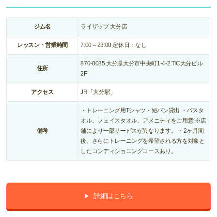
ジム名
ライザップ 大分店
レッスン・営業時間
7:00～23:00 定休日：なし
870-0035 大分県大分市中央町1-4-2 TIC大分ビル
住所
2F
アクセス
JR「大分駅」
・トレーニング用Tシャツ・短パン貸出 ・バスタ
オル、フェイスタオル、アメニティをご用意 ※店
備考
舗により一部サービスが異なります。 ・2ヶ月間
後、さらにトレーニングを希望される方を対象と
したコンディショニングコースあり。
詳細はこちら