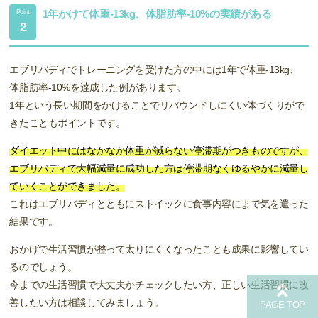
1年かけて体重-13kg、体脂肪率-10%の実績がある
Point
2
エブリバディでトレーニングを受けた方の中には1年で体重-13kg、
体脂肪率-10%を達成した例があります。
1年という長い期間をかけることでリバウンドしにくい体づくりがで
きたこともポイントです。
ダイエット中にはなかなか体重が減らない停滞期がつきものですが、
エブリバディで大幅減量に成功した方は停滞期なくゆるやかに減量し
ていくことができました。
これはエブリバディとともにストイックに食事内容にまで気を遣った
結果です。
おかげで生活習慣が整って太りにくくなったことも成果に影響してい
るのでしょう。
今までの生活習慣で大丈夫かチェックしたい方、正しい生活習慣に改
善したい方は相談してみましょう。