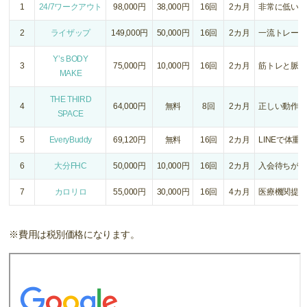
1
24/7ワークアウト
98,000円
38,000円
16回
2カ月
非常に低い採
2
ライザップ
149,000円
50,000円
16回
2カ月
一流トレーナ
Y’s BODY
3
75,000円
10,000円
16回
2カ月
筋トレと脈拍
MAKE
THE THIRD
4
64,000円
無料
8回
2カ月
正しい動作を
SPACE
5
EveryBuddy
69,120円
無料
16回
2カ月
LINEで体
6
大分FHC
50,000円
10,000円
16回
2カ月
入会待ちが起
7
カロリロ
55,000円
30,000円
16回
4カ月
医療機関提携
※費用は税別価格になります。