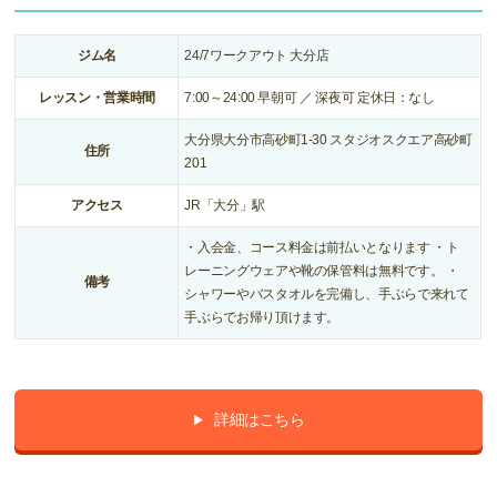
ジム名
24/7ワークアウト 大分店
レッスン・営業時間
7:00～24:00 早朝可 ／ 深夜可 定休日：なし
大分県大分市高砂町1-30 スタジオスクエア高砂町
住所
201
アクセス
JR「大分」駅
・入会金、コース料金は前払いとなります ・ト
レーニングウェアや靴の保管料は無料です。 ・
備考
シャワーやバスタオルを完備し、手ぶらで来れて
手ぶらでお帰り頂けます。
詳細はこちら