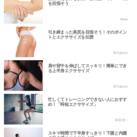
を目指そう
Hikaru
引き締まった美尻を目指そう！そのポイン
トとエクササイズを伝授
寒川あゆみ
肩や背中を伸ばしてスッキリ！簡単にでき
る上半身エクササイズ
寒川あゆみ
忙しくてトレーニングできない人におすす
め！「時短エクササイズ」
町田 晋一
スキマ時間で下半身すっきり！下腹と内腿