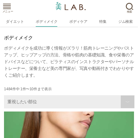
メニュー
検索
ダイエット
ボディメイク
ボディケア
特集
ジム検索
ボディメイク
ボディメイクを成功に導く情報がズラリ！筋肉トレーニングやバスト
アップ、ヒップアップの方法、骨格や筋肉の基礎知識、食や栄養のア
ドバイスなどについて、ピラティスのインストラクターやパーソナル
トレーナー、栄養士など美の専門家が、写真や動画付きでわかりやす
くご紹介します。
1484
件中
1
件〜
10
件まで表示
重視したい部位
〉