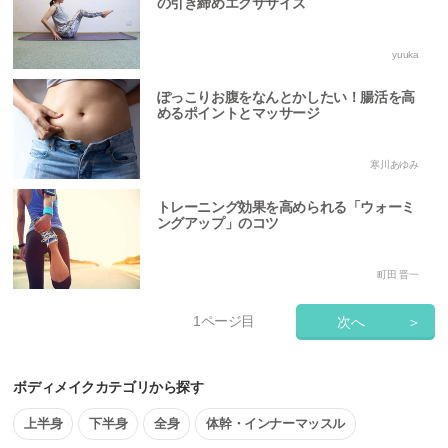
の引き締めエクササイズ
yuuka
ぽっこりお腹をなんとかしたい！腸活を高
めるポイントとマッサージ
寒川あゆみ
トレーニング効果を高められる「ウォーミ
ングアップ」のコツ
町田 晋一
1
ページ目
次へ
＞
ボディメイクカテゴリから探す
上半身
下半身
全身
体幹・インナーマッスル