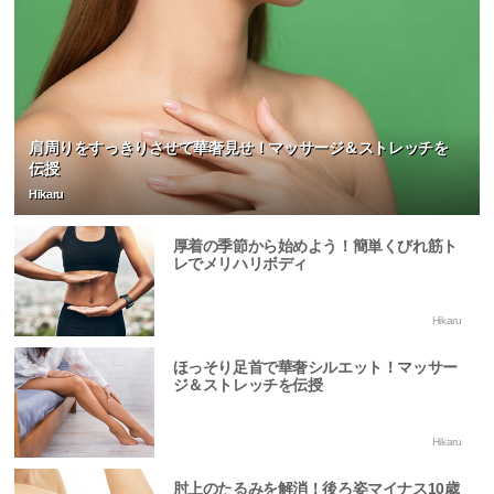
肩周りをすっきりさせて華奢見せ！マッサージ＆ストレッチを
伝授
Hikaru
厚着の季節から始めよう！簡単くびれ筋ト
レでメリハリボディ
Hikaru
ほっそり足首で華奢シルエット！マッサー
ジ＆ストレッチを伝授
Hikaru
肘上のたるみを解消！後ろ姿マイナス10歳