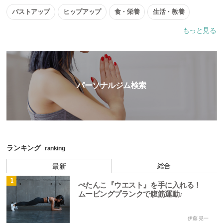
バストアップ
ヒップアップ
食・栄養
生活・教養
もっと見る
ウォーキング
ジョギング
筋トレ
ヨガ
ピラティス
フィットネス
パーソナルジム検索
ランキング
ranking
総合
最新
1
ぺたんこ『ウエスト』を手に入れる！
ムービングプランクで腹筋運動♪
伊藤 晃一