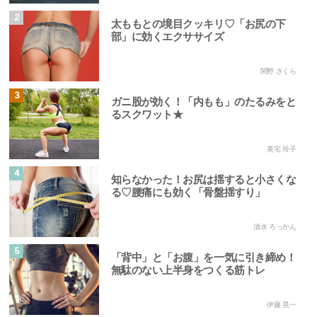
2
太ももとの境目クッキリ♡「お尻の下
部」に効くエクササイズ
関野 さくら
3
ガニ股が効く！「内もも」のたるみをと
るスクワット★
美宅 玲子
4
知らなかった！お尻は揺すると小さくな
る♡腰痛にも効く「骨盤揺すり」
清水 ろっかん
5
「背中」と「お腹」を一気に引き締め！
無駄のない上半身をつくる筋トレ
伊藤 晃一