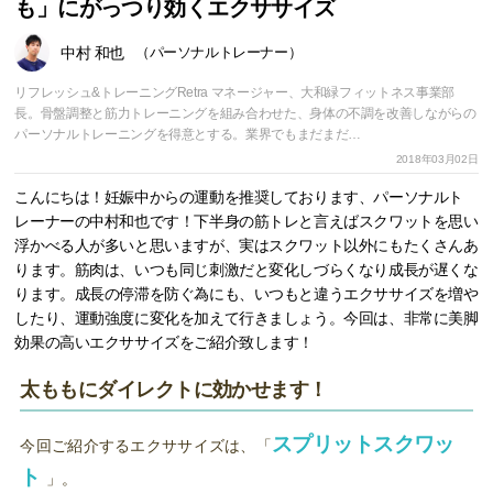
も」にがっつり効くエクササイズ
中村 和也
（パーソナルトレーナー）
リフレッシュ&トレーニングRetra マネージャー、大和緑フィットネス事業部
長。骨盤調整と筋力トレーニングを組み合わせた、身体の不調を改善しながらの
パーソナルトレーニングを得意とする。業界でもまだまだ…
2018年03月02日
こんにちは！妊娠中からの運動を推奨しております、パーソナルト
レーナーの中村和也です！下半身の筋トレと言えばスクワットを思い
浮かべる人が多いと思いますが、実はスクワット以外にもたくさんあ
ります。筋肉は、いつも同じ刺激だと変化しづらくなり成長が遅くな
ります。成長の停滞を防ぐ為にも、いつもと違うエクササイズを増や
したり、運動強度に変化を加えて行きましょう。今回は、非常に美脚
効果の高いエクササイズをご紹介致します！
太ももにダイレクトに効かせます！
スプリットスクワッ
今回ご紹介するエクササイズは、「
ト
」。