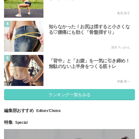
美宅 玲子
4
知らなかった！お尻は揺すると小さくな
る♡腰痛にも効く「骨盤揺すり」
清水 ろっかん
5
「背中」と「お腹」を一気に引き締め！
無駄のない上半身をつくる筋トレ
伊藤 晃一
ランキング一覧をみる
編集部おすすめ
Editors'Choice
特集
Special