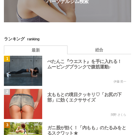
パーソナルジム検索
ランキング
ranking
総合
最新
1
ぺたんこ『ウエスト』を手に入れる！
ムービングプランクで腹筋運動♪
伊藤 晃一
2
太ももとの境目クッキリ♡「お尻の下
部」に効くエクササイズ
関野 さくら
3
ガニ股が効く！「内もも」のたるみをと
るスクワット★