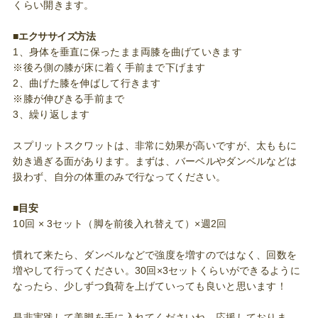
くらい開きます。
■エクササイズ方法
1、身体を垂直に保ったまま両膝を曲げていきます
※後ろ側の膝が床に着く手前まで下げます
2、曲げた膝を伸ばして行きます
※膝が伸びきる手前まで
3、繰り返します
スプリットスクワットは、非常に効果が高いですが、太ももに
効き過ぎる面があります。まずは、バーベルやダンベルなどは
扱わず、自分の体重のみで行なってください。
■目安
10回 × 3セット（脚を前後入れ替えて）×週2回
慣れて来たら、ダンベルなどで強度を増すのではなく、回数を
増やして行ってください。30回×3セットくらいができるように
なったら、少しずつ負荷を上げていっても良いと思います！
是非実践して美脚を手に入れてくださいね。応援しておりま