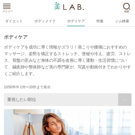
メニュー
検索
ダイエット
ボディメイク
ボディケア
特集
ジム検索
ボディケア
ボディケアを成功に導く情報がズラリ！肩こりや腰痛におすすめの
マッサージ、姿勢を矯正するストレッチ、便秘や冷え、疲労、ストレ
ス、骨盤の歪みなど身体の不調を改善に導く運動・生活習慣につい
て、鍼灸師や整体師など美の専門家が、写真や動画付きでわかりやす
くご紹介します。
1050
件中
1
件〜
10
件まで表示
重視したい部位
〉