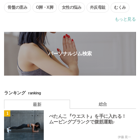
骨盤の歪み
O脚・X脚
女性の悩み
外反母趾
むくみ
もっと見る
不眠
ストレス
疲労
風邪
花粉症・鼻炎
デトックス
美容グッズ
整体・鍼灸
エステ
パーソナルジム検索
ランキング
ranking
総合
最新
1
ぺたんこ『ウエスト』を手に入れる！
ムービングプランクで腹筋運動♪
伊藤 晃一