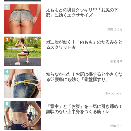
2
太ももとの境目クッキリ♡「お尻の下
部」に効くエクササイズ
関野 さくら
3
ガニ股が効く！「内もも」のたるみをと
るスクワット★
美宅 玲子
4
知らなかった！お尻は揺すると小さくな
る♡腰痛にも効く「骨盤揺すり」
清水 ろっかん
5
「背中」と「お腹」を一気に引き締め！
無駄のない上半身をつくる筋トレ
伊藤 晃一