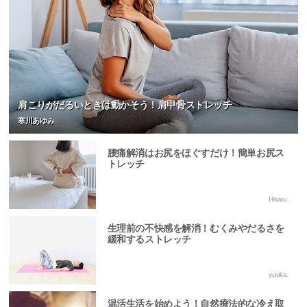
肩こりがだるいときは動かそう！肩甲骨ストレッチ
寒川あゆみ
腰痛解消はお尻をほぐすだけ！簡単お尻ス
トレッチ
Hikaru
生理前の不快感を解消！むくみやだるさを
緩和するストレッチ
yuuka
温活生活を始めよう！自然療法的な冷え取