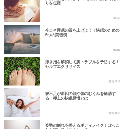
りを伝授
Hikaru
今こそ睡眠の質を上げよう！快眠のための
5つの美習慣
Hikaru
浮き指を解消して脚トラブルを予防する！
セルフエクササイズ
美宅 玲子
寝不足が原因の顔や体のむくみを解消す
る！極上の快眠習慣とは
横内 稚乃
姿勢の崩れを整えるボディメイク！ぽっこ