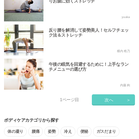
りお腹に効くストレッチ
yuuka
反り腰を解消して姿勢美人！セルフチェッ
ク法＆ストレッチ
横内 稚乃
午後の眠気を回避するために！上手なラン
チメニューの選び方
内藤 絢
1
ページ目
次へ
＞
ボディケアカテゴリから探す
体の凝り
腰痛
姿勢
冷え
便秘
ガスだまり