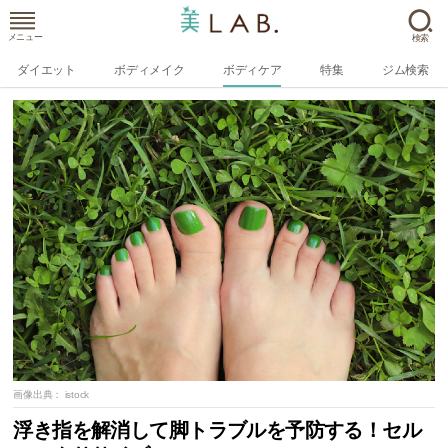
メニュー
検索
ダイエット
ボディメイク
ボディケア
特集
ジム検索
画像出典：
istock
浮き指を解消して脚トラブルを予防する！セル