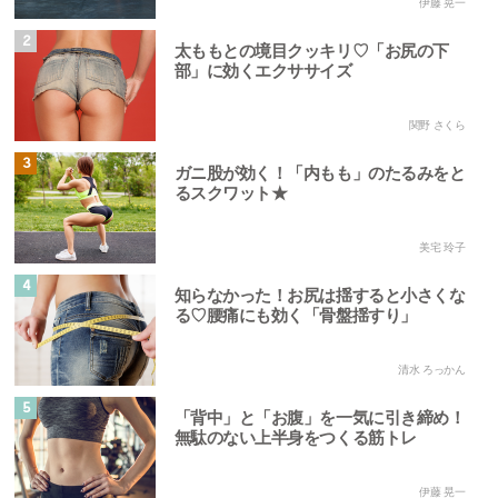
伊藤 晃一
2
太ももとの境目クッキリ♡「お尻の下
部」に効くエクササイズ
関野 さくら
3
ガニ股が効く！「内もも」のたるみをと
るスクワット★
美宅 玲子
4
知らなかった！お尻は揺すると小さくな
る♡腰痛にも効く「骨盤揺すり」
清水 ろっかん
5
「背中」と「お腹」を一気に引き締め！
無駄のない上半身をつくる筋トレ
伊藤 晃一