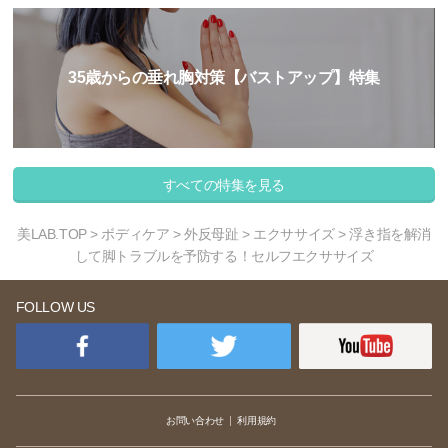
35歳からの垂れ胸対策【バストアップ】特集
すべての特集を見る
美LAB.TOP
>
ボディケア
>
外反母趾
>
エクササイズ
> 浮き指を解消
して脚トラブルを予防する！セルフエクササイズ
FOLLOW US
お問い合わせ
利用規約