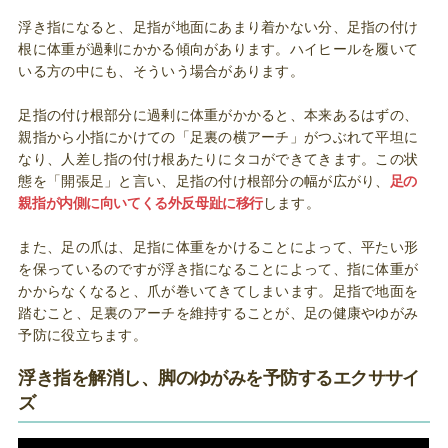
浮き指になると、足指が地面にあまり着かない分、足指の付け
根に体重が過剰にかかる傾向があります。ハイヒールを履いて
いる方の中にも、そういう場合があります。
足指の付け根部分に過剰に体重がかかると、本来あるはずの、
親指から小指にかけての「足裏の横アーチ」がつぶれて平坦に
なり、人差し指の付け根あたりにタコができてきます。この状
態を「開張足」と言い、足指の付け根部分の幅が広がり、
足の
親指が内側に向いてくる外反母趾に移行
します。
また、足の爪は、足指に体重をかけることによって、平たい形
を保っているのですが浮き指になることによって、指に体重が
かからなくなると、爪が巻いてきてしまいます。足指で地面を
踏むこと、足裏のアーチを維持することが、足の健康やゆがみ
予防に役立ちます。
浮き指を解消し、脚のゆがみを予防するエクササイ
ズ