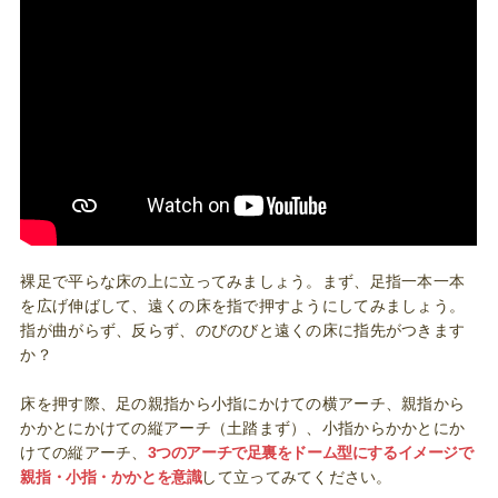
裸足で平らな床の上に立ってみましょう。まず、足指一本一本
を広げ伸ばして、遠くの床を指で押すようにしてみましょう。
指が曲がらず、反らず、のびのびと遠くの床に指先がつきます
か？
床を押す際、足の親指から小指にかけての横アーチ、親指から
かかとにかけての縦アーチ（土踏まず）、小指からかかとにか
けての縦アーチ、
3つのアーチで足裏をドーム型にするイメージで
親指・小指・かかとを意識
して立ってみてください。