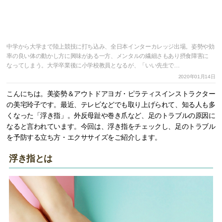
中学から大学まで陸上競技に打ち込み、全日本インターカレッジ出場。姿勢や効
率の良い体の動かし方に興味がある一方、メンタルの繊細さもあり摂食障害に
なってしまう。大学卒業後に小学校教員となるが、「いい先生で…
2020年01月14日
こんにちは。美姿勢＆アウトドアヨガ・ピラティスインストラクター
の美宅玲子です。最近、テレビなどでも取り上げられて、知る人も多
くなった「浮き指」。外反母趾や巻き爪など、足のトラブルの原因に
なると言われています。今回は、浮き指をチェックし、足のトラブル
を予防する立ち方・エクササイズをご紹介します。
浮き指とは