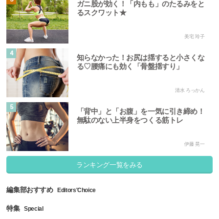
ガニ股が効く！「内もも」のたるみをと
るスクワット★
美宅 玲子
4
知らなかった！お尻は揺すると小さくな
る♡腰痛にも効く「骨盤揺すり」
清水 ろっかん
5
「背中」と「お腹」を一気に引き締め！
無駄のない上半身をつくる筋トレ
伊藤 晃一
ランキング一覧をみる
編集部おすすめ
Editors'Choice
特集
Special