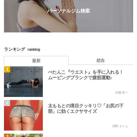
パーソナルジム検索
ランキング
ranking
総合
最新
1
ぺたんこ『ウエスト』を手に入れる！
ムービングプランクで腹筋運動♪
伊藤 晃一
2
太ももとの境目クッキリ♡「お尻の下
部」に効くエクササイズ
関野 さくら
3