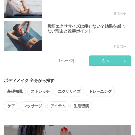
美宅 玲子
腹筋エクササイズは痩せない？効果を感じ
ない理由と改善ポイント
町田 晋一
1
ページ目
次へ
＞
ボディメイク 全身から探す
基礎知識
ストレッチ
エクササイズ
トレーニング
ケア
マッサージ
アイテム
生活習慣