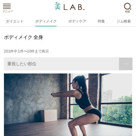
メニュー
検索
ダイエット
ボディメイク
ボディケア
特集
ジム検索
ボディメイク 全身
201
件中
1
件〜
10
件まで表示
重視したい部位
〉