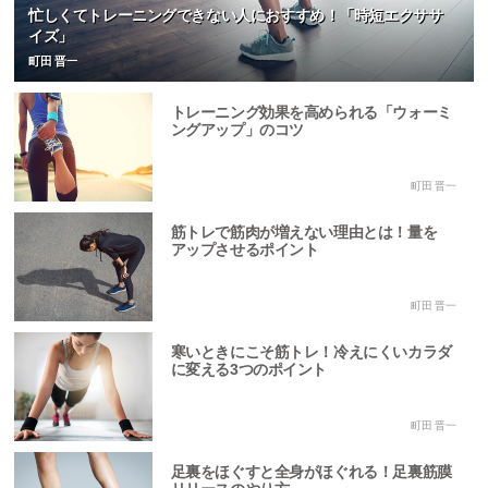
忙しくてトレーニングできない人におすすめ！「時短エクササ
イズ」
町田 晋一
トレーニング効果を高められる「ウォーミ
ングアップ」のコツ
町田 晋一
筋トレで筋肉が増えない理由とは！量を
アップさせるポイント
町田 晋一
寒いときにこそ筋トレ！冷えにくいカラダ
に変える3つのポイント
町田 晋一
足裏をほぐすと全身がほぐれる！足裏筋膜