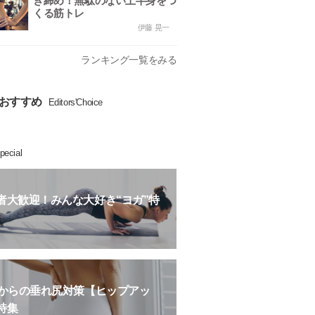
き締め！無駄のない上半身をつ
くる筋トレ
伊藤 晃一
ランキング一覧をみる
おすすめ
Editors'Choice
pecial
者大歓迎！みんな大好き“ヨガ”特
歳からの垂れ尻対策【ヒップアッ
特集