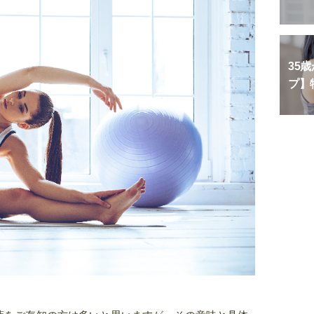
35
プ】