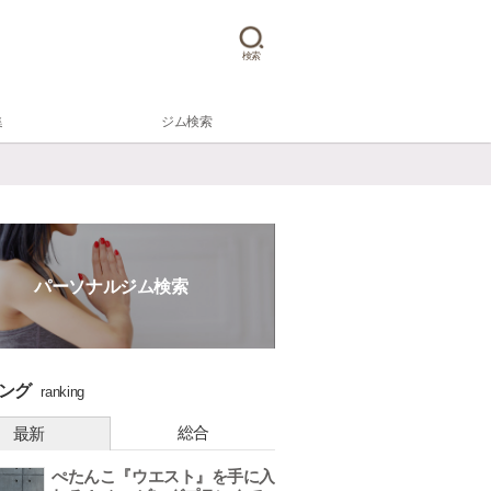
検索
集
ジム検索
パーソナルジム検索
ング
ranking
総合
最新
ぺたんこ『ウエスト』を手に入