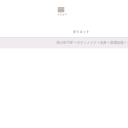
メニュー
ダイエット
美LAB.TOP
>
ボディメイク
>
全身
>
基礎知識
>