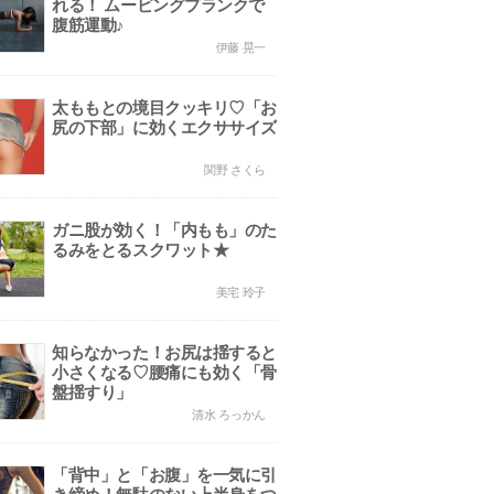
れる！ ムービングプランクで
腹筋運動♪
伊藤 晃一
太ももとの境目クッキリ♡「お
尻の下部」に効くエクササイズ
関野 さくら
ガニ股が効く！「内もも」のた
るみをとるスクワット★
美宅 玲子
知らなかった！お尻は揺すると
小さくなる♡腰痛にも効く「骨
盤揺すり」
清水 ろっかん
「背中」と「お腹」を一気に引