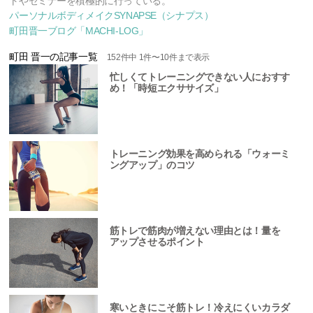
トやセミナーを積極的に行っている。
パーソナルボディメイクSYNAPSE（シナプス）
町田晋一ブログ「MACHI-LOG」
町田 晋一の記事一覧
152
件中
1
件〜
10
件まで表示
忙しくてトレーニングできない人におすす
め！「時短エクササイズ」
トレーニング効果を高められる「ウォーミ
ングアップ」のコツ
筋トレで筋肉が増えない理由とは！量を
アップさせるポイント
寒いときにこそ筋トレ！冷えにくいカラダ