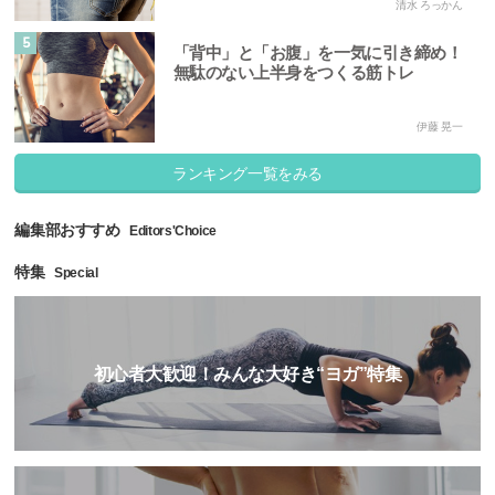
清水 ろっかん
5
「背中」と「お腹」を一気に引き締め！
無駄のない上半身をつくる筋トレ
伊藤 晃一
ランキング一覧をみる
編集部おすすめ
Editors'Choice
特集
Special
初心者大歓迎！みんな大好き“ヨガ”特集