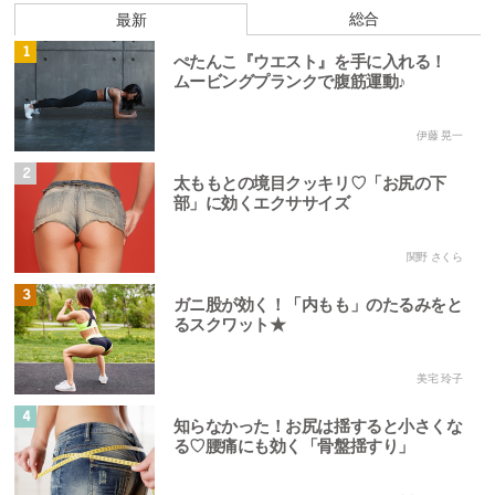
総合
最新
1
ぺたんこ『ウエスト』を手に入れる！
ムービングプランクで腹筋運動♪
伊藤 晃一
2
太ももとの境目クッキリ♡「お尻の下
部」に効くエクササイズ
関野 さくら
3
ガニ股が効く！「内もも」のたるみをと
るスクワット★
美宅 玲子
4
知らなかった！お尻は揺すると小さくな
る♡腰痛にも効く「骨盤揺すり」