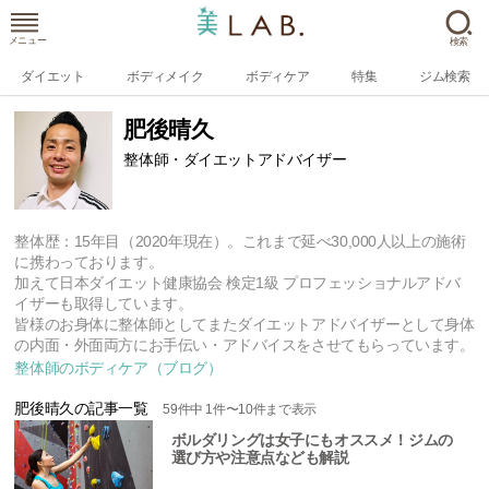
メニュー
検索
ダイエット
ボディメイク
ボディケア
特集
ジム検索
肥後晴久
整体師・ダイエットアドバイザー
整体歴：15年目（2020年現在）。これまで延べ30,000人以上の施術
に携わっております。
加えて日本ダイエット健康協会 検定1級 プロフェッショナルアドバ
イザーも取得しています。
皆様のお身体に整体師としてまたダイエットアドバイザーとして身体
の内面・外面両方にお手伝い・アドバイスをさせてもらっています。
整体師のボディケア（ブログ）
肥後晴久の記事一覧
59
件中
1
件〜
10
件まで表示
ボルダリングは女子にもオススメ！ジムの
選び方や注意点なども解説