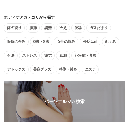
ボディケアカテゴリから探す
体の凝り
腰痛
姿勢
冷え
便秘
ガスだまり
骨盤の歪み
O脚・X脚
女性の悩み
外反母趾
むくみ
不眠
ストレス
疲労
風邪
花粉症・鼻炎
デトックス
美容グッズ
整体・鍼灸
エステ
パーソナルジム検索