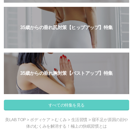
35歳からの垂れ尻対策【ヒップアップ】特集
35歳からの垂れ胸対策【バストアップ】特集
すべての特集を見る
美LAB.TOP
>
ボディケア
>
むくみ
>
生活習慣
> 寝不足が原因の顔や
体のむくみを解消する！極上の快眠習慣とは