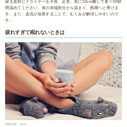
寝る直前にドライヤーを手首、足首、首に10cm離して各々30秒
間温めてください。体の末端部分から温まり、熟睡へと導けま
す。また、血流が改善することで、むくみが解消しやすいので
す。
疲れすぎて眠れないときは
画像出典：
istock