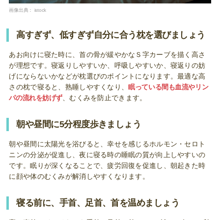
画像出典：
istock
高すぎず、低すぎず自分に合う枕を選びましょう
あお向けに寝た時に、首の骨が緩やかなＳ字カーブを描く高さ
が理想です。寝返りしやすいか、呼吸しやすいか、寝返りの妨
げにならないかなどが枕選びのポイントになります。最適な高
さの枕で寝ると、熟睡しやすくなり、
眠っている間も血流やリン
パの流れを妨げず
、むくみを防止できます。
朝や昼間に5分程度歩きましょう
朝や昼間に太陽光を浴びると、幸せを感じるホルモン・セロト
ニンの分泌が促進し、夜に寝る時の睡眠の質が向上しやすいの
です。眠りが深くなることで、疲労回復を促進し、朝起きた時
に顔や体のむくみが解消しやすくなります。
寝る前に、手首、足首、首を温めましょう