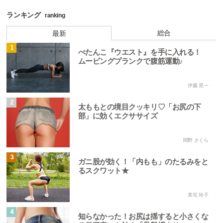
ランキング
ranking
総合
最新
1
ぺたんこ『ウエスト』を手に入れる！
ムービングプランクで腹筋運動♪
伊藤 晃一
2
太ももとの境目クッキリ♡「お尻の下
部」に効くエクササイズ
関野 さくら
3
ガニ股が効く！「内もも」のたるみをと
るスクワット★
美宅 玲子
4
知らなかった！お尻は揺すると小さくな