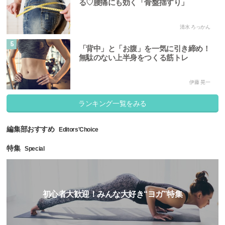
る♡腰痛にも効く「骨盤揺すり」
清水 ろっかん
5
「背中」と「お腹」を一気に引き締め！
無駄のない上半身をつくる筋トレ
伊藤 晃一
ランキング一覧をみる
編集部おすすめ
Editors'Choice
特集
Special
初心者大歓迎！みんな大好き“ヨガ”特集