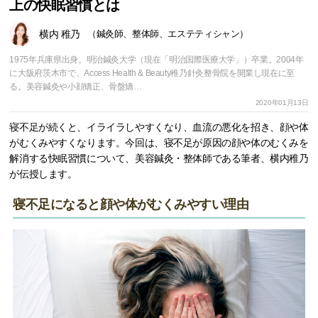
上の快眠習慣とは
横内 稚乃
（鍼灸師、整体師、エステティシャン）
1975年兵庫県出身。明治鍼灸大学（現在「明治国際医療大学」）卒業。2004年
に大阪府茨木市で、Access Health & Beauty稚乃針灸整骨院を開業し現在に至
る。美容鍼灸や小顔矯正、骨盤矯…
2020年01月13日
寝不足が続くと、イライラしやすくなり、血流の悪化を招き、顔や体
がむくみやすくなります。今回は、寝不足が原因の顔や体のむくみを
解消する快眠習慣について、美容鍼灸・整体師である筆者、横内稚乃
が伝授します。
寝不足になると顔や体がむくみやすい理由