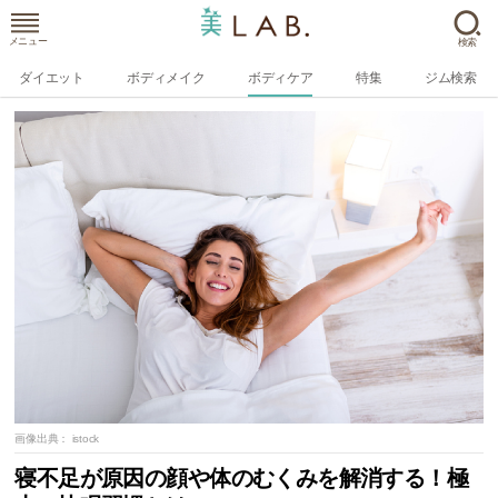
メニュー
検索
ダイエット
ボディメイク
ボディケア
特集
ジム検索
画像出典：
istock
寝不足が原因の顔や体のむくみを解消する！極