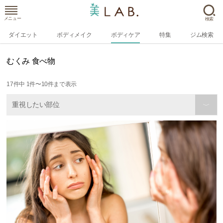
メニュー
検索
ダイエット
ボディメイク
ボディケア
特集
ジム検索
むくみ 食べ物
17
件中
1
件〜
10
件まで表示
重視したい部位
〉