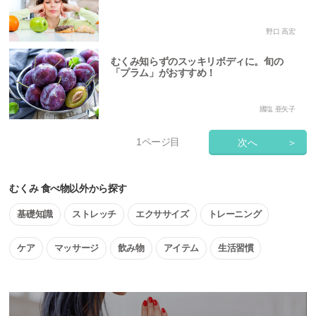
野口 高宏
むくみ知らずのスッキリボディに。旬の
「プラム」がおすすめ！
國塩 亜矢子
1
ページ目
次へ
＞
むくみ 食べ物以外から探す
基礎知識
ストレッチ
エクササイズ
トレーニング
ケア
マッサージ
飲み物
アイテム
生活習慣