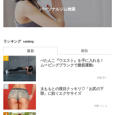
パーソナルジム検索
ランキング
ranking
総合
最新
1
ぺたんこ『ウエスト』を手に入れる！
ムービングプランクで腹筋運動♪
伊藤 晃一
2
太ももとの境目クッキリ♡「お尻の下
部」に効くエクササイズ
関野 さくら
3