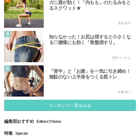
ガニ股が効く！「内もも」のたるみをと
るスクワット★
美宅 玲子
4
知らなかった！お尻は揺すると小さくな
る♡腰痛にも効く「骨盤揺すり」
清水 ろっかん
5
「背中」と「お腹」を一気に引き締め！
無駄のない上半身をつくる筋トレ
伊藤 晃一
ランキング一覧をみる
編集部おすすめ
Editors'Choice
特集
Special