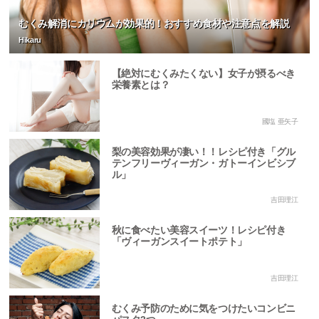
むくみ解消にカリウムが効果的！おすすめ食材や注意点を解説
Hikaru
【絶対にむくみたくない】女子が摂るべき
栄養素とは？
國塩 亜矢子
梨の美容効果が凄い！！レシピ付き「グル
テンフリーヴィーガン・ガトーインビシブ
ル」
吉田理江
秋に食べたい美容スイーツ！レシピ付き
「ヴィーガンスイートポテト」
吉田理江
むくみ予防のために気をつけたいコンビニ