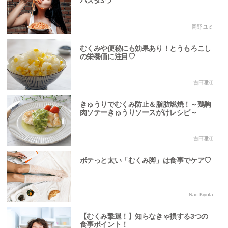
パスタ3つ
岡野 ユミ
むくみや便秘にも効果あり！とうもろこし
の栄養価に注目♡
吉田理江
きゅうりでむくみ防止＆脂肪燃焼！～鶏胸
肉ソテーきゅうりソースがけレシピ～
吉田理江
ボテっと太い「むくみ脚」は食事でケア♡
Nao Kiyota
【むくみ撃退！】知らなきゃ損する3つの
食事ポイント！