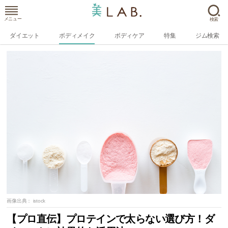
メニュー
検索
ダイエット
ボディメイク
ボディケア
特集
ジム検索
画像出典：
istock
【プロ直伝】プロテインで太らない選び方！ダ