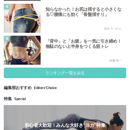
4
知らなかった！お尻は揺すると小さくな
る♡腰痛にも効く「骨盤揺すり」
清水 ろっかん
5
「背中」と「お腹」を一気に引き締め！
無駄のない上半身をつくる筋トレ
伊藤 晃一
ランキング一覧をみる
編集部おすすめ
Editors'Choice
特集
Special
初心者大歓迎！みんな大好き“ヨガ”特集