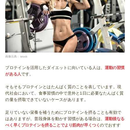
画像出典：
istock
プロテインを活用したダイエットに向いている人は、
運動の習慣
がある人
です。
そもそもプロテインとはたんぱく質のことを表しています。現
代社会において、食事習慣の中で意外と1日に必要なたんぱく質
の量を摂取できていないケースがあります。
足りていない栄養を補うためにプロテインを摂ることも有効で
はありますが、普段身体を動かす習慣がある場合は、
運動後なる
べく早くプロテインを摂ることでより筋肉が早くつく
のでおすす