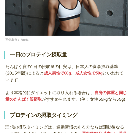
画像出典：
fotolia
一日のプロテイン摂取量
たんぱく質の1日の摂取量の目安は、日本人の食事摂取基準
(2015年版)によると
成人男性で60g
、
成人女性で50g
といわれて
います。
より本格的にダイエットに取り入れる場合は、
自身の体重と同じ
量のたんぱく質摂取
がすすめられます。(例：女性55kgなら55g)
プロテインの摂取タイミング
理想の摂取タイミングは、運動習慣のある方ならば運動後なる