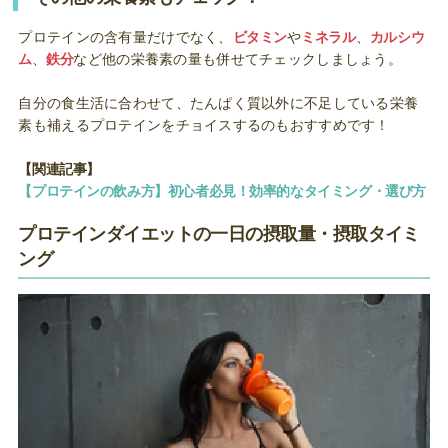
プロテインの含有量だけでなく、
ビタミン
や
ミネラル
、
カルシウ
ム
、
鉄分
など他の栄養素の量も併せてチェックしましょう。
自分の食生活に合わせて、たんぱく質以外に不足している栄養
素も補えるプロテインをチョイスするのもおすすめです！
【関連記事】
【プロテインの飲み方】初心者必見！効率的なタイミング・選び方
プロテインダイエットの一日の摂取量・摂取タイミ
ング