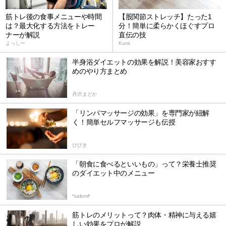
筋トレ後の食事メニューや時間
【股関節ストレッチ】たった1
は？最大化する方法をトレー
分！簡単に柔らかくほぐすプロ
ナーが解説
直伝の技
よっしー
Kumi
半身浴ダイエットの効果を解説！美容家おすす
めのやり方まとめ
丹沢まどか
「リンパマッサージの効果」を専門家が紐解
く！簡単セルフマッサージも伝授
ひびき
「朝食に食べるといいもの」って？栄養士推奨
のダイエット中のメニュー
*satomi*
筋トレのメリットって？肉体・精神に与える嬉
しい効果をプロが解説