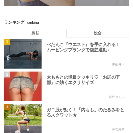
ランキング
ranking
総合
最新
1
ぺたんこ『ウエスト』を手に入れる！
ムービングプランクで腹筋運動♪
伊藤 晃一
2
太ももとの境目クッキリ♡「お尻の下
部」に効くエクササイズ
関野 さくら
3
ガニ股が効く！「内もも」のたるみをと
るスクワット★
美宅 玲子