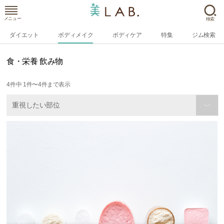
メニュー
検索
ダイエット
ボディメイク
ボディケア
特集
ジム検索
食・栄養 飲み物
4
件中
1
件〜
4
件まで表示
重視したい部位
〉