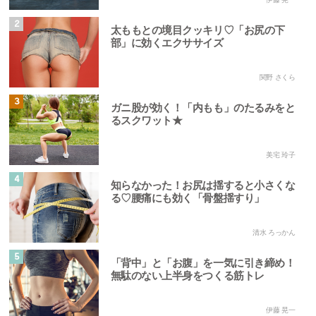
2
太ももとの境目クッキリ♡「お尻の下
部」に効くエクササイズ
関野 さくら
3
ガニ股が効く！「内もも」のたるみをと
るスクワット★
美宅 玲子
4
知らなかった！お尻は揺すると小さくな
る♡腰痛にも効く「骨盤揺すり」
清水 ろっかん
5
「背中」と「お腹」を一気に引き締め！
無駄のない上半身をつくる筋トレ
伊藤 晃一