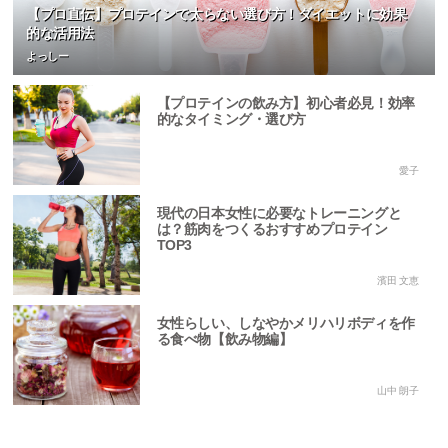
【プロ直伝】プロテインで太らない選び方！ダイエットに効果
的な活用法
よっしー
【プロテインの飲み方】初心者必見！効率
的なタイミング・選び方
愛子
現代の日本女性に必要なトレーニングと
は？筋肉をつくるおすすめプロテイン
TOP3
濱田 文恵
女性らしい、しなやかメリハリボディを作
る食べ物【飲み物編】
山中 朗子