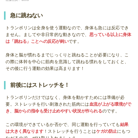
急に跳ねない
トランポリンは全身を使う運動なので、身体も急には反応でき
ません。ましてや非日常的な動きなので、
思っている以上に身体
は「跳ねる」ことへの反応が鈍い
です。
身体と脳が慣れるまでじっくりと跳ねることが必要になり、こ
の際に体幹を中心に筋肉を意識して跳ねる慣れをしておくと、
その後に行う運動の効果は高まります！
前後にはストレッチを！
トランポリンだけではなく、身体を動かすためには準備が必
要。ストレッチを行い刺激された筋肉には
血流が上がる環境がで
き
、
脳からの指令も受け止めやすい状況が作られる
のです。
この環境ができているか否かで、同じ運動を行っていても
結果
は大きく異なります
！ストレッチを行うことは
ケガの防止
にもつ
ながるので、ぜひ取り入れましょう。