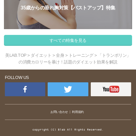
35歳からの垂れ胸対策【バストアップ】特集
すべての特集を見る
美LAB.TOP
>
ダイエット
>
全身
>
トレーニング
> 「トランポリン」
の消費カロリーを暴け！話題のダイエット効果を解説
FOLLOW US
お問い合わせ
利用規約
copyright (C) Blab All Rights Reserved.