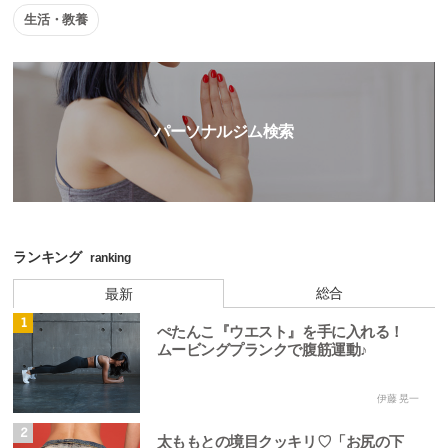
生活・教養
パーソナルジム検索
ランキング
ranking
総合
最新
1
ぺたんこ『ウエスト』を手に入れる！
ムービングプランクで腹筋運動♪
伊藤 晃一
2
太ももとの境目クッキリ♡「お尻の下