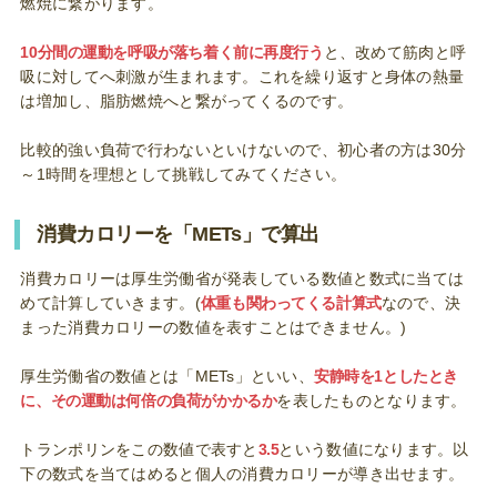
燃焼に繋がります。
10分間の運動を呼吸が落ち着く前に再度行う
と、改めて筋肉と呼
吸に対してへ刺激が生まれます。これを繰り返すと身体の熱量
は増加し、脂肪燃焼へと繋がってくるのです。
比較的強い負荷で行わないといけないので、初心者の方は30分
～1時間を理想として挑戦してみてください。
消費カロリーを「METs」で算出
消費カロリーは厚生労働省が発表している数値と数式に当ては
めて計算していきます。(
体重も関わってくる計算式
なので、決
まった消費カロリーの数値を表すことはできません。)
厚生労働省の数値とは「METs」といい、
安静時を1としたとき
に、その運動は何倍の負荷がかかるか
を表したものとなります。
トランポリンをこの数値で表すと
3.5
という数値になります。以
下の数式を当てはめると個人の消費カロリーが導き出せます。