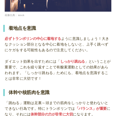
画像出典：
istock
着地点を意識
必ずトランポリンの中心に着地する
ように意識しましょう！大き
なクッション部分となる中心に着地をしないと、上手く跳べず
にケガをする可能性もあるので注意してください。
ダイエット効果を出すためには「
しっかり跳ねる
」ということが
重要で、これを繰り返すことで有酸素運動としての効果があら
われます。「しっかり跳ねる」ためにも、着地点を意識するこ
とは非常に大切です！
体幹や核筋肉を意識
「跳ねる」運動は足裏～頭までの筋肉をしっかりと使わないと
できない行為です。特にトランポリンでは
「バランス」が重要
に
なり、それには
体幹部分の力が非常に大切
になります。