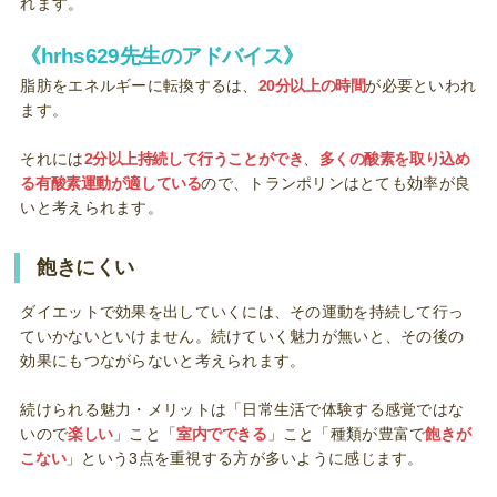
れます。
《hrhs629先生のアドバイス》
脂肪をエネルギーに転換するは、
20分以上の時間
が必要といわれ
ます。
それには
2分以上持続して行うことができ
、
多くの酸素を取り込め
る有酸素運動が適している
ので、トランポリンはとても効率が良
いと考えられます。
飽きにくい
ダイエットで効果を出していくには、その運動を持続して行っ
ていかないといけません。続けていく魅力が無いと、その後の
効果にもつながらないと考えられます。
続けられる魅力・メリットは「日常生活で体験する感覚ではな
いので
楽しい
」こと「
室内でできる
」こと「種類が豊富で
飽きが
こない
」という3点を重視する方が多いように感じます。