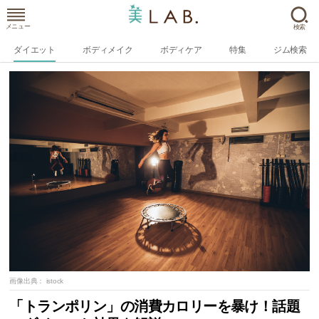
メニュー
検索
ダイエット
ボディメイク
ボディケア
特集
ジム検索
画像出典：
istock
「トランポリン」の消費カロリーを暴け！話題