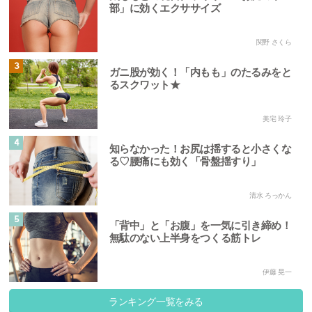
部」に効くエクササイズ
関野 さくら
3
ガニ股が効く！「内もも」のたるみをと
るスクワット★
美宅 玲子
4
知らなかった！お尻は揺すると小さくな
る♡腰痛にも効く「骨盤揺すり」
清水 ろっかん
5
「背中」と「お腹」を一気に引き締め！
無駄のない上半身をつくる筋トレ
伊藤 晃一
ランキング一覧をみる