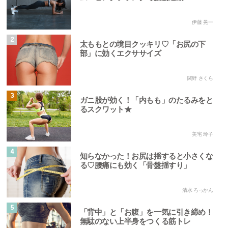
伊藤 晃一
2
太ももとの境目クッキリ♡「お尻の下
部」に効くエクササイズ
関野 さくら
3
ガニ股が効く！「内もも」のたるみをと
るスクワット★
美宅 玲子
4
知らなかった！お尻は揺すると小さくな
る♡腰痛にも効く「骨盤揺すり」
清水 ろっかん
5
「背中」と「お腹」を一気に引き締め！
無駄のない上半身をつくる筋トレ