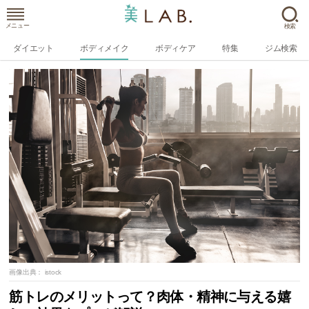
メニュー
検索
ダイエット
ボディメイク
ボディケア
特集
ジム検索
画像出典：
istock
筋トレのメリットって？肉体・精神に与える嬉