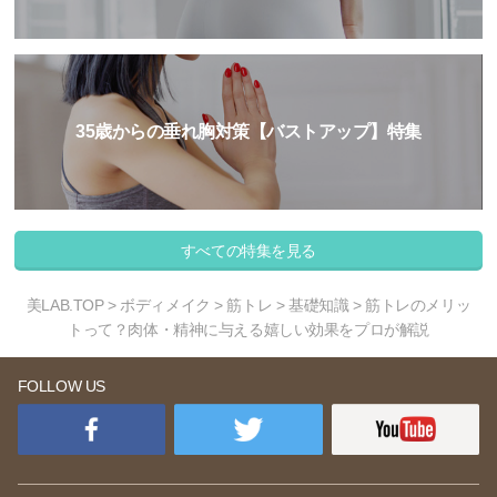
35歳からの垂れ胸対策【バストアップ】特集
すべての特集を見る
美LAB.TOP
>
ボディメイク
>
筋トレ
>
基礎知識
> 筋トレのメリッ
トって？肉体・精神に与える嬉しい効果をプロが解説
FOLLOW US