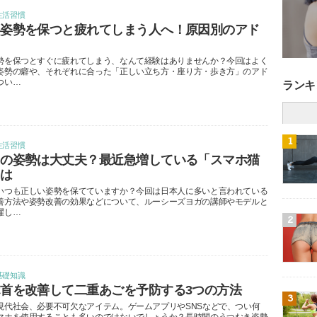
生活習慣
い姿勢を保つと疲れてしまう人へ！原因別のアド
ス
勢を保つとすぐに疲れてしまう、なんて経験はありませんか？今回はよく
姿勢の癖や、それぞれに合った「正しい立ち方・座り方・歩き方」のアド
つい…
ランキ
1
生活習慣
たの姿勢は大丈夫？最近急増している「スマホ猫
とは
いつも正しい姿勢を保てていますか？今回は日本人に多いと言われている
善方法や姿勢改善の効果などについて、ルーシーズヨガの講師やモデルと
躍し…
2
基礎知識
首を改善して二重あごを予防する3つの方法
3
現代社会、必要不可欠なアイテム。ゲームアプリやSNSなどで、つい何