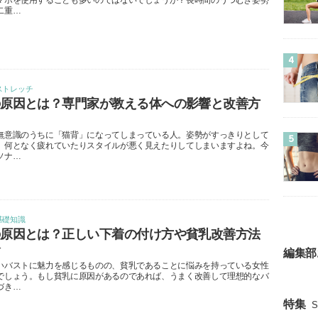
マホを使用することも多いのではないでしょうか？長時間のうつむき姿勢
二重…
4
ストレッチ
の原因とは？専門家が教える体への影響と改善方
無意識のうちに「猫背」になってしまっている人。姿勢がすっきりとして
5
、何となく疲れていたりスタイルが悪く見えたりしてしまいますよね。今
ソナ…
基礎知識
の原因とは？正しい下着の付け方や貧乳改善方法
介
編集部
いバストに魅力を感じるものの、貧乳であることに悩みを持っている女性
でしょう。もし貧乳に原因があるのであれば、うまく改善して理想的なバ
づき…
特集
S