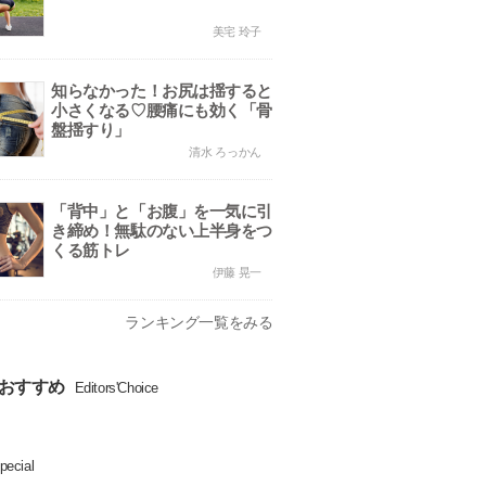
美宅 玲子
知らなかった！お尻は揺すると
小さくなる♡腰痛にも効く「骨
盤揺すり」
清水 ろっかん
「背中」と「お腹」を一気に引
き締め！無駄のない上半身をつ
くる筋トレ
伊藤 晃一
ランキング一覧をみる
おすすめ
Editors'Choice
pecial