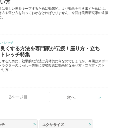
使い方
ラは美しい胸をキープするために効果的。より効果を引き出すためには、
け方や選び方を知っておかなければなりません。今回は美容研究家の遠藤
に、…
ストレッチ
を良くする方法を専門家が伝授！座り方・立ち
ストレッチ特集
くするために、効果的な方法は具体的に何なのでしょうか。今回はスポー
トラクターのよっしー先生に姿勢改善に効果的な座り方・立ち方・スト
やり方…
2
ページ目
次へ
＞
ッチ
エクササイズ