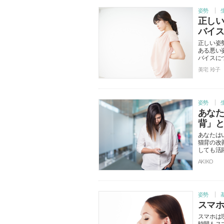
姿勢
正し
バイ
正しい姿
ある悪い
バイスに
美宅 玲子
姿勢
あな
背」
あなたは
猫背の改
しても活
AKIKO
姿勢
スマホ
スマホは