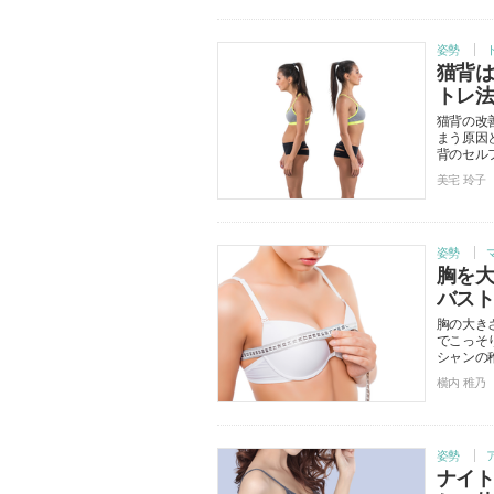
姿勢
猫背
トレ
猫背の改
まう原因
背のセル
美宅 玲子
姿勢
胸を
バス
胸の大き
でこっそ
シャンの
横内 稚乃
姿勢
ナイ