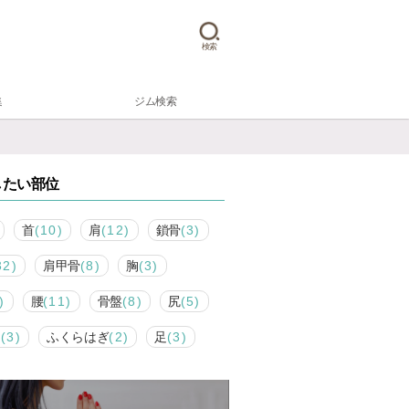
検索
集
ジム検索
したい部位
首
(10)
肩
(12)
鎖骨
(3)
32)
肩甲骨
(8)
胸
(3)
)
腰
(11)
骨盤
(8)
尻
(5)
も
(3)
ふくらはぎ
(2)
足
(3)