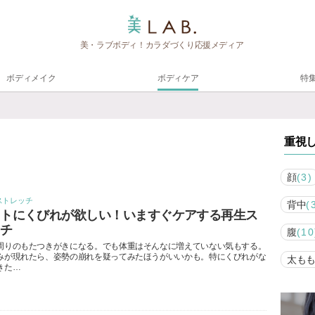
美・ラブボディ！カラダづくり応援メディア
ボディメイク
ボディケア
特
重視
顔
(3)
ストレッチ
背中
(
ストにくびれが欲しい！いますぐケアする再生ス
ッチ
腹
(10
周りのもたつきがきになる。でも体重はそんなに増えていない気もする。
みが現れたら、姿勢の崩れを疑ってみたほうがいいかも。特にくびれがな
太も
きた…