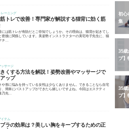
トレーニング
初心
は筋トレで改善！専門家が解説する猫背に効く筋
集
法
善には筋トレが有効だとご存知でしょうか。その理由は、猫背が起きてし
と密接に関係しています。美姿勢インストラクターの美宅玲子先生に、猫
フチ…
35
プ】
マッサージ
大きくする方法を解説！姿勢改善やマッサージで
トアップ
さや形に悩みを持っている女性は少なくありません。できることなら自宅
35
り、簡単にバストアップができたら嬉しいですよね。今回はエステティ
稚乃先…
プ】
アイテム
トブラの効果は？美しい胸をキープするための正