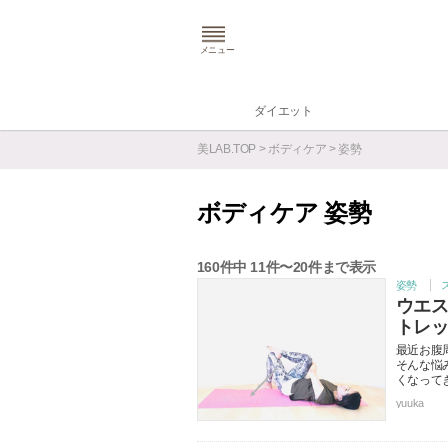
メニュー
ダイエット
美LAB.TOP
>
ボディケア
> 姿勢
ボディケア 姿勢
160
件中
11
件〜
20
件まで表示
姿勢
ウエ
トレ
最近お腹
そんな悩
くなって
yuuka