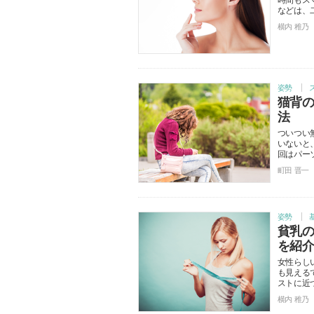
時間もス
などは、
横内 稚乃
姿勢
猫背
法
ついつい
いないと
回はパー
町田 晋一
姿勢
貧乳
を紹
女性らし
も見える
ストに近
横内 稚乃