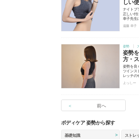
しい
ナイトブ
正しい付
幸子先生
遠藤 幸子
姿勢
姿勢
方・
姿勢を良
ツインス
レッチの
よっしー
＜
前へ
ボディケア 姿勢から探す
基礎知識
ストレ