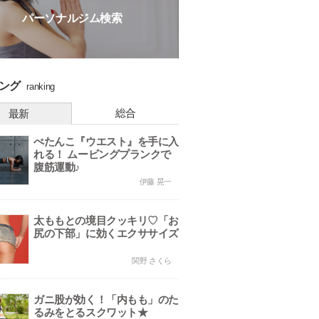
パーソナルジム検索
ング
ranking
総合
最新
ぺたんこ『ウエスト』を手に入
れる！ ムービングプランクで
腹筋運動♪
伊藤 晃一
太ももとの境目クッキリ♡「お
尻の下部」に効くエクササイズ
関野 さくら
ガニ股が効く！「内もも」のた
るみをとるスクワット★