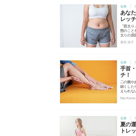
全身
あな
レッ
「固太り
態のこと
太りの原
美宅 玲子
全身
手首
チ！
二の腕や
細くした
えられな
Nao Kiyota
全身
夏の
トレ