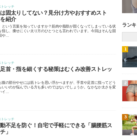
ストレッチ
たは固太りしてない？見分け方やおすすめスト
チを紹介
ランキ
」という言葉を知っていますか？筋肉や脂肪が固くなってしまっている状
を指し、痩せにくい太り方のひとつとも言われています。今回はそんな固
因や…
1
ストレッチ
・足首・指を細くする秘策はむくみ改善ストレッ
お腹の部分やせには筋トレを思い浮かべますが、手首や足首に指ってどう
2
らいいのか悩んでいる方も多いのではないでしょうか。なかなか太さを変
いイ…
3
ストレッチ
運動不足を防ぐ！自宅で手軽にできる「腸腰筋ス
ッチ」