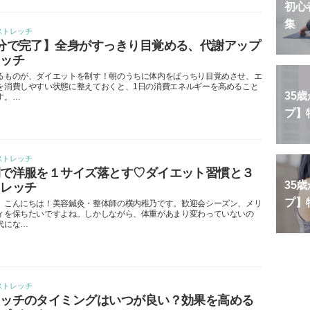
初心
集
ストレッチ
分で完了】全身がすっきり目覚める、代謝アップ
レッチ
るものが、ダイエットを制す！朝のうちに体内をぱっちり目覚めさせ、エ
を消費しやすい状態に整えておくと、1日の消費エネルギーを高めること
35
す。…
プ】
ストレッチ
間で洋服を１サイズ落とす♡ダイエット習慣と３
35
トレッチ
プ】
、こんにちは！美容鍼灸・整体師の横内稚乃です。歓迎会シーズン、メリ
ィを保ちたいですよね。しかしながら、体重があまり変わっていないの
代にな…
ストレッチ
レッチのタイミングはいつが良い？効果を高める