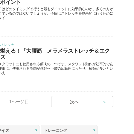
やポイント
チはどのタイミングで行うと最もダイエットに効果的なのか、多くの方が
じているのではないでしょうか。今回はストレッチを効果的に行うために
タイ…
ストレッチ
が燃える！「大腰筋」メラメラストレッチ＆エク
イズ
スクワットにも使用される筋肉の一つです。スクワット動作が効率的であ
理由に、使用される筋肉が体幹〜下肢の広範囲にわたり、種類が多いとい
いえ…
う
1
ページ目
次へ
＞
サイズ
トレーニング