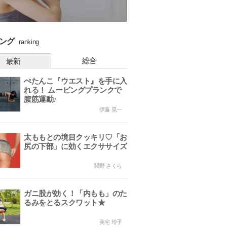
ング
ranking
総合
最新
ぺたんこ『ウエスト』を手に入
れる！ ムービングプランクで
腹筋運動♪
伊藤 晃一
太ももとの境目クッキリ♡「お
尻の下部」に効くエクササイズ
関野 さくら
ガニ股が効く！「内もも」のた
るみをとるスクワット★
美宅 玲子