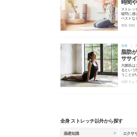
時間
ストレッ
疑問に感
ベストな
青島 宏樹
全身
脂肪
ササ
大腰筋は
るという
うことが
小川 りょ
全身 ストレッチ以外から探す
基礎知識
エクサ