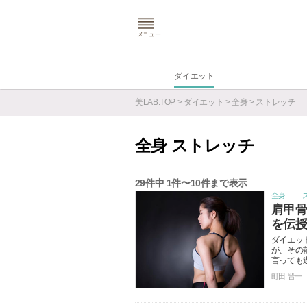
メニュー
ダイエット
美LAB.TOP
>
ダイエット
>
全身
> ストレッチ
全身 ストレッチ
29
件中
1
件〜
10
件まで表示
全身
肩甲
を伝
ダイエッ
が、その
言っても
町田 晋一