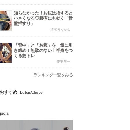
知らなかった！お尻は揺すると
小さくなる♡腰痛にも効く「骨
盤揺すり」
清水 ろっかん
「背中」と「お腹」を一気に引
き締め！無駄のない上半身をつ
くる筋トレ
伊藤 晃一
ランキング一覧をみる
おすすめ
Editors'Choice
pecial