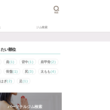
検索
集
ジム検索
したい部位
肩
(1)
背中
(1)
肩甲骨
(2)
骨盤
(1)
尻
(3)
太もも
(4)
らはぎ
(2)
足
(1)
パーソナルジム検索