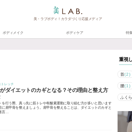
美・ラブボディ！カラダづくり応援メディア
ボディメイク
ボディケア
特
重視
首
(2)
ストレッチ
腰
(1)
骨がダイエットのカギとなる？その理由と整え方
授
ふく
トを行う際、真っ先に筋トレや有酸素運動に取り組む方が多いと思います
前に肩甲骨を整えましょう。肩甲骨を整えることは、ダイエットのカギと
過言…