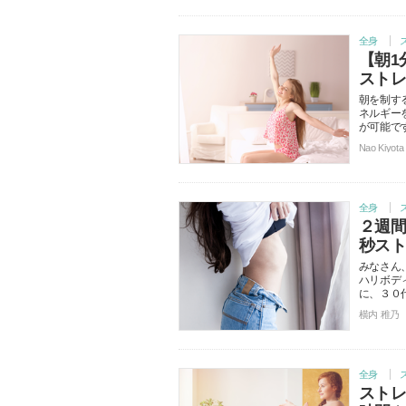
全身
【朝1
スト
朝を制す
ネルギー
が可能で
Nao Kiyota
全身
２週
秒ス
みなさん
ハリボデ
に、３０
横内 稚乃
全身
スト