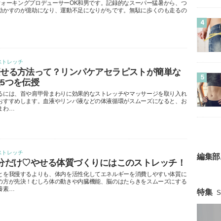
a～ウォーキングプロデューサーOK和男です。記録的なスーパー猛暑から、つ
動かすのが億劫になり、運動不足になりがちです。無駄に歩くのも走るの
4
ストレッチ
痩せる方法って？リンパケアセラピストが簡単な
5
5つを伝授
るには、首や肩甲骨まわりに効果的なストレッチやマッサージを取り入れ
おすすめします。血液やリンパ液などの体液循環がスムーズになると、お
まわ…
ストレッチ
編集部
分だけ♡やせる体質づくりにはこのストレッチ！
とを我慢するよりも、体内を活性化してエネルギーを消費しやすい体質に
の方が先決！むしろ体の動きや内臓機能、脳のはたらきをスムーズにする
養素…
特集
S