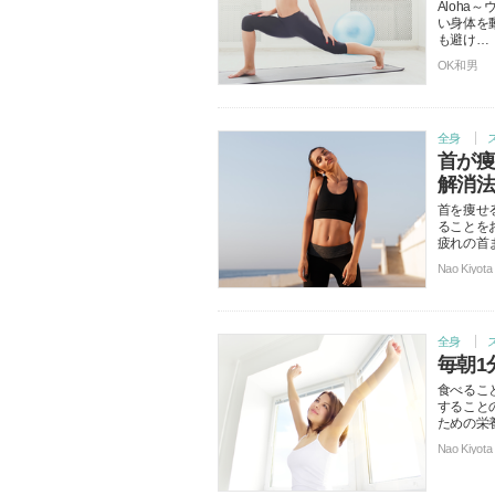
Aloh
い身体を
も避け…
OK和男
全身
首が
解消法
首を痩せ
ることを
疲れの首
Nao Kiyota
全身
毎朝1
食べるこ
すること
ための栄
Nao Kiyota