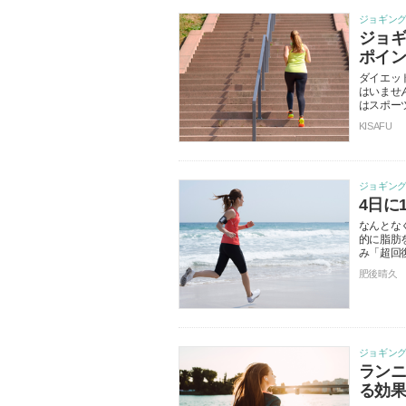
ジョギン
ジョ
ポイ
ダイエッ
はいませ
はスポー
KISAFU
ジョギン
4日に
なんとな
的に脂肪
み「超回
肥後晴久
ジョギン
ラン
る効