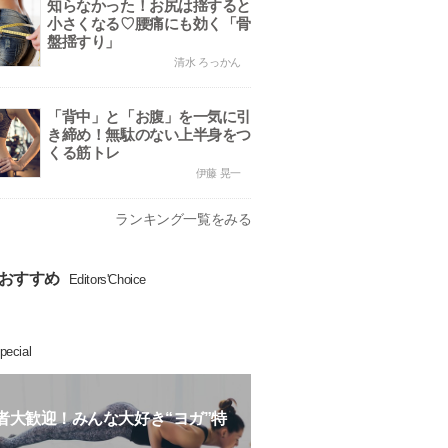
知らなかった！お尻は揺すると
小さくなる♡腰痛にも効く「骨
盤揺すり」
清水 ろっかん
「背中」と「お腹」を一気に引
き締め！無駄のない上半身をつ
くる筋トレ
伊藤 晃一
ランキング一覧をみる
おすすめ
Editors'Choice
pecial
者大歓迎！みんな大好き“ヨガ”特