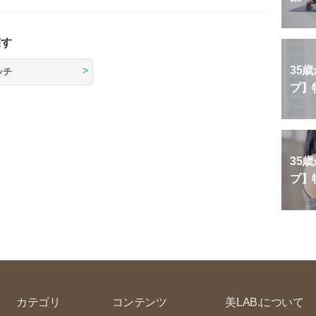
探す
35
ッチ
プ】
35
プ】
カテゴリ
コンテンツ
美LAB.について