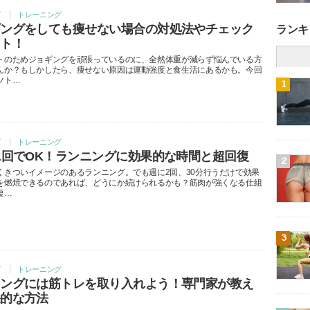
グ
トレーニング
ギングをしても痩せない場合の対処法やチェック
ランキ
ント！
トのためジョギングを頑張っているのに、全然体重が減らず悩んでいる方
んか？もしかしたら、痩せない原因は運動強度と食生活にあるかも。今回
ツト…
1
グ
トレーニング
1回でOK！ランニングに効果的な時間と超回復
2
くきついイメージのあるランニング。でも週に2回、30分行うだけで効果
を燃焼できるのであれば、どうにか続けられるかも？筋肉が強くなる仕組
復…
3
グ
トレーニング
ニングには筋トレを取り入れよう！専門家が教え
果的な方法