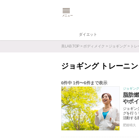
メニュー
ダイエット
美LAB.TOP
>
ボディメイク
>
ジョギング
> ト
ジョギング トレーニン
6
件中
1
件〜
6
件まで表示
ジョギン
脂肪
やポ
ジョギン
グを行う
活動する
肥後晴久