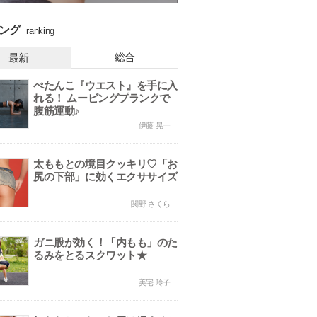
ング
ranking
総合
最新
ぺたんこ『ウエスト』を手に入
れる！ ムービングプランクで
腹筋運動♪
伊藤 晃一
太ももとの境目クッキリ♡「お
尻の下部」に効くエクササイズ
関野 さくら
ガニ股が効く！「内もも」のた
るみをとるスクワット★
美宅 玲子