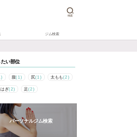
検索
集
ジム検索
したい部位
1)
腹
(1)
尻
(1)
太もも
(2)
らはぎ
(2)
足
(2)
パーソナルジム検索