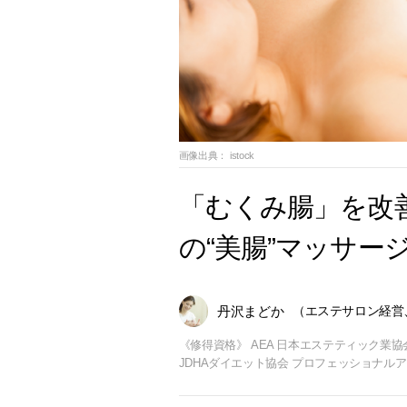
画像出典：
istock
「むくみ腸」を改
の“美腸”マッサージ
丹沢まどか
（エステサロン経営
《修得資格》 AEA 日本エステティック業協
JDHAダイエット協会 プロフェッショナルア