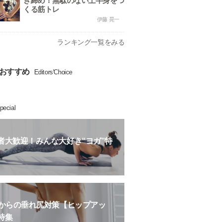
き締め！無駄のない上半身をつ
くる筋トレ
伊藤 晃一
ランキング一覧をみる
おすすめ
Editors'Choice
pecial
者大歓迎！みんな大好き“ヨガ”特
歳からの垂れ尻対策【ヒップアッ
特集