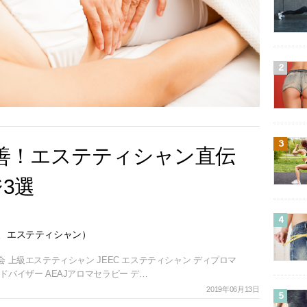
2
3
善！エステティシャン直伝
3選
4
、エステティシャン）
会 上級エステティシャン JEEC エステティシャン ディプロマ
ドバイザー AEAJアロマセラピー デ…
2019年06月13日
5