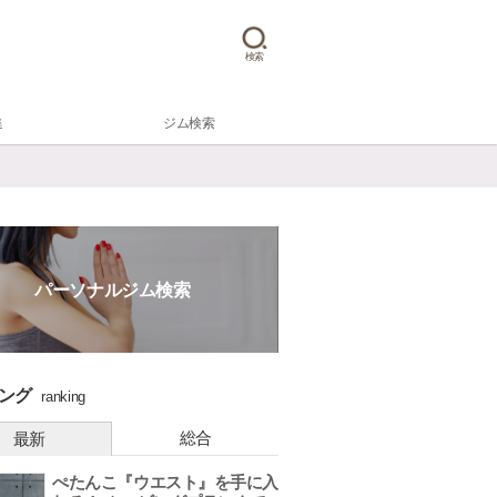
検索
集
ジム検索
パーソナルジム検索
ング
ranking
総合
最新
ぺたんこ『ウエスト』を手に入