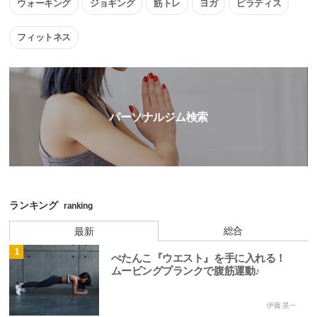
ウォーキング
ジョギング
筋トレ
ヨガ
ピラティス
フィットネス
パーソナルジム検索
ランキング
ranking
総合
最新
1
ぺたんこ『ウエスト』を手に入れる！
ムービングプランクで腹筋運動♪
伊藤 晃一