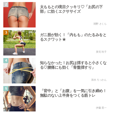
2
太ももとの境目クッキリ♡「お尻の下
部」に効くエクササイズ
関野 さくら
3
ガニ股が効く！「内もも」のたるみをと
るスクワット★
美宅 玲子
4
知らなかった！お尻は揺すると小さくな
る♡腰痛にも効く「骨盤揺すり」
清水 ろっかん
5
「背中」と「お腹」を一気に引き締め！
無駄のない上半身をつくる筋トレ
伊藤 晃一