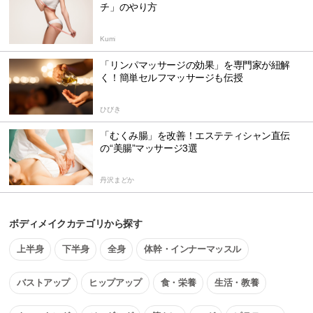
チ」のやり方
Kumi
「リンパマッサージの効果」を専門家が紐解
く！簡単セルフマッサージも伝授
ひびき
「むくみ腸」を改善！エステティシャン直伝
の“美腸”マッサージ3選
丹沢まどか
ボディメイクカテゴリから探す
上半身
下半身
全身
体幹・インナーマッスル
バストアップ
ヒップアップ
食・栄養
生活・教養