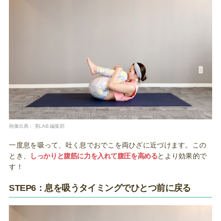
画像出典：
美LAB.編集部
一度息を吸って、吐く息でおでこを両ひざに近づけます。この
とき、
しっかりと腹筋に力を入れて腹圧を高める
とより効果的で
す！
STEP6：息を吸うタイミングでひとつ前に戻る