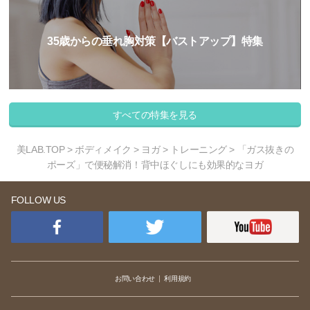
35歳からの垂れ胸対策【バストアップ】特集
すべての特集を見る
美LAB.TOP
>
ボディメイク
>
ヨガ
>
トレーニング
> 「ガス抜きの
ポーズ」で便秘解消！背中ほぐしにも効果的なヨガ
FOLLOW US
お問い合わせ
利用規約