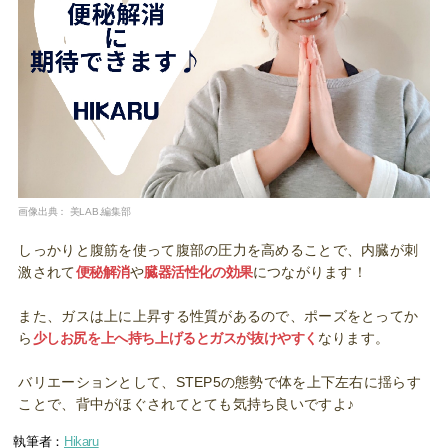
画像出典：
美LAB.編集部
しっかりと腹筋を使って腹部の圧力を高めることで、内臓が刺
激されて
便秘解消
や
臓器活性化の効果
につながります！
また、ガスは上に上昇する性質があるので、ポーズをとってか
ら
少しお尻を上へ持ち上げるとガスが抜けやすく
なります。
バリエーションとして、STEP5の態勢で体を上下左右に揺らす
ことで、背中がほぐされてとても気持ち良いですよ♪
執筆者：
Hikaru