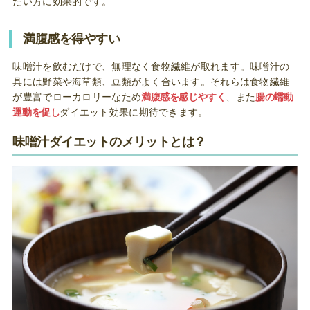
たい方に効果的です。
満腹感を得やすい
味噌汁を飲むだけで、無理なく食物繊維が取れます。味噌汁の
具には野菜や海草類、豆類がよく合います。それらは食物繊維
が豊富でローカロリーなため
満腹感を感じやすく
、また
腸の蠕動
運動を促し
ダイエット効果に期待できます。
味噌汁ダイエットのメリットとは？