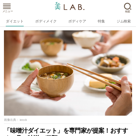
メニュー
検索
ダイエット
ボディメイク
ボディケア
特集
ジム検索
画像出典：
istock
「味噌汁ダイエット」を専門家が提案！おすす