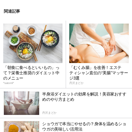
関連記事
「朝食に食べるといいもの」っ
「むくみ腸」を改善！エステ
て？栄養士推奨のダイエット中
ティシャン直伝の“美腸”マッサー
のメニュー
ジ3選
*satomi*
丹沢まどか
半身浴ダイエットの効果を解説！美容家おすす
めのやり方まとめ
丹沢まどか
ショウガで本当にやせるの？身体を温めるショ
ウガの美味しい活用法