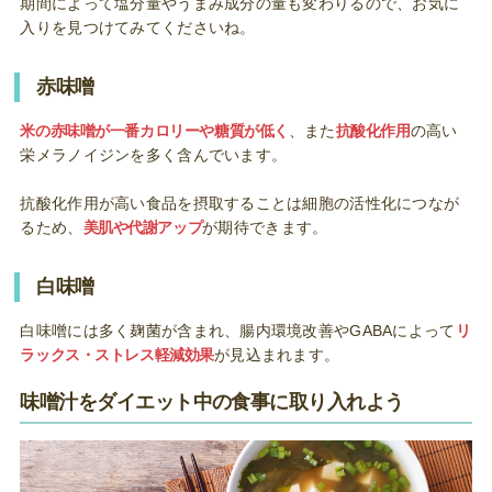
期間によって塩分量やうまみ成分の量も変わりるので、お気に
入りを見つけてみてくださいね。
赤味噌
米の赤味噌が一番カロリーや糖質が低く
、また
抗酸化作用
の高い
栄メラノイジンを多く含んでいます。
抗酸化作用が高い食品を摂取することは細胞の活性化につなが
るため、
美肌や代謝アップ
が期待できます。
白味噌
白味噌には多く麹菌が含まれ、腸内環境改善やGABAによって
リ
ラックス・ストレス軽減効果
が見込まれます。
味噌汁をダイエット中の食事に取り入れよう