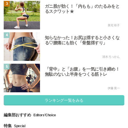
3
ガニ股が効く！「内もも」のたるみをと
るスクワット★
美宅 玲子
4
知らなかった！お尻は揺すると小さくな
る♡腰痛にも効く「骨盤揺すり」
清水 ろっかん
5
「背中」と「お腹」を一気に引き締め！
無駄のない上半身をつくる筋トレ
伊藤 晃一
ランキング一覧をみる
編集部おすすめ
Editors'Choice
特集
Special