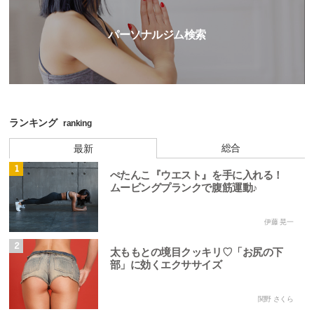
パーソナルジム検索
ランキング
ranking
総合
最新
1
ぺたんこ『ウエスト』を手に入れる！
ムービングプランクで腹筋運動♪
伊藤 晃一
2
太ももとの境目クッキリ♡「お尻の下
部」に効くエクササイズ
関野 さくら