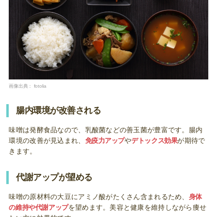
画像出典：
fotolia
腸内環境が改善される
味噌は発酵食品なので、乳酸菌などの善玉菌が豊富です。腸内
環境の改善が見込まれ、
免疫力アップ
や
デトックス効果
が期待で
きます。
代謝アップが望める
味噌の原材料の大豆にアミノ酸がたくさん含まれるため、
身体
の維持
や代謝アップ
を望めます。美容と健康を維持しながら痩せ