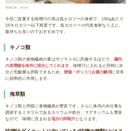
画像出典：
fotolia
今回ご提案する味噌汁の具は低カロリーの食材で、100gあたり
20キロカリー以下程度です。低カロリーの代表食材なうえに、
腹持ちも良いのでおすすめです。
キノコ類
キノコ類の食物繊維の量はサツマイモに匹敵するほどで、
腸内
の老廃物を体外に排出してくれます
。味噌汁に入れると同時に水
分と乳酸菌も摂取できるため、
便秘・ポッコリお腹の解消
に非常
に効率的に作用します。
海草類
キノコ類と同様に食物繊維が豊富です。さらに体内の水分量を
調節するミネラルであるカリウムや鉄分、マグネシウムも豊富
なので、味噌に含まれる
塩分の抑制力
となります。