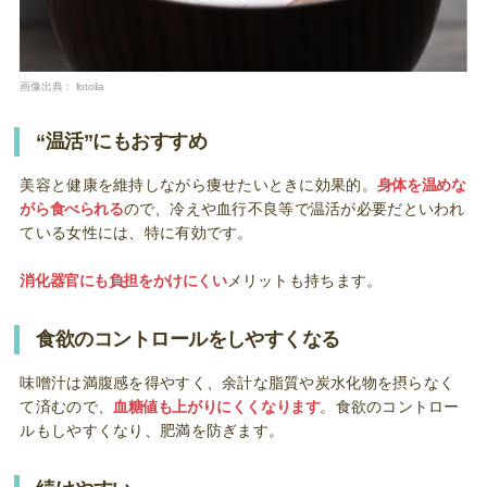
画像出典：
fotolia
“温活”にもおすすめ
美容と健康を維持しながら痩せたいときに効果的。
身体を温めな
がら食べられる
ので、冷えや血行不良等で温活が必要だといわれ
ている女性には、特に有効です。
消化器官にも負担をかけにくい
メリットも持ちます。
食欲のコントロールをしやすくなる
味噌汁は満腹感を得やすく、余計な脂質や炭水化物を摂らなく
て済むので、
血糖値も上がりにくくなります
。食欲のコントロー
ルもしやすくなり、肥満を防ぎます。