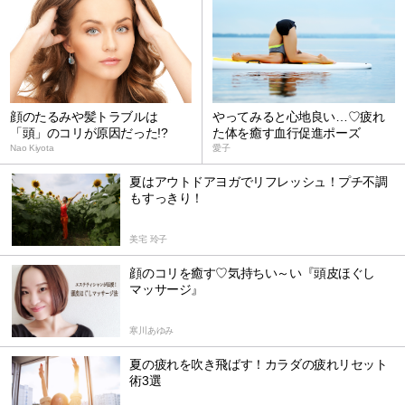
顔のたるみや髪トラブルは
やってみると心地良い…♡疲れ
「頭」のコリが原因だった!?
た体を癒す血行促進ポーズ
Nao Kiyota
愛子
夏はアウトドアヨガでリフレッシュ！プチ不調
もすっきり！
美宅 玲子
顔のコリを癒す♡気持ちい～い『頭皮ほぐし
マッサージ』
寒川あゆみ
夏の疲れを吹き飛ばす！カラダの疲れリセット
術3選