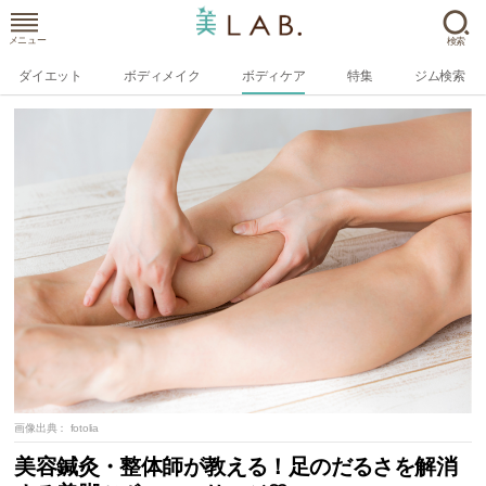
メニュー
検索
ダイエット
ボディメイク
ボディケア
特集
ジム検索
画像出典：
fotolia
美容鍼灸・整体師が教える！足のだるさを解消