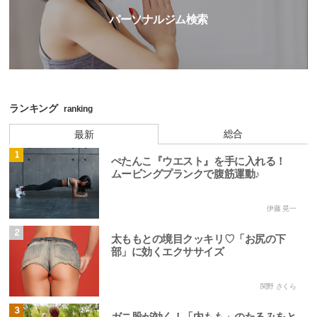
パーソナルジム検索
ランキング
ranking
総合
最新
1
ぺたんこ『ウエスト』を手に入れる！
ムービングプランクで腹筋運動♪
伊藤 晃一
2
太ももとの境目クッキリ♡「お尻の下
部」に効くエクササイズ
関野 さくら
3
ガニ股が効く！「内もも」のたるみをと