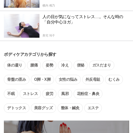
横内 稚乃
人の目が気になってストレス…。そんな時の
「自分中心ヨガ」
美宅 玲子
ボディケアカテゴリから探す
体の凝り
腰痛
姿勢
冷え
便秘
ガスだまり
骨盤の歪み
O脚・X脚
女性の悩み
外反母趾
むくみ
不眠
ストレス
疲労
風邪
花粉症・鼻炎
デトックス
美容グッズ
整体・鍼灸
エステ