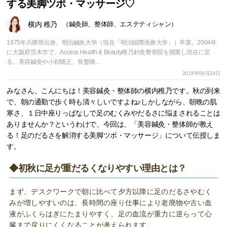
する美脚ツボ・マッサージ♡
横内 稚乃
（鍼灸師、整体師、エステティシャン）
1975年兵庫県出身。明治鍼灸大学（現在「明治国際医療大学」）卒業。2004年
に大阪府茨木市で、Access Health & Beauty稚乃針灸整骨院を開業し現在に至
る。美容鍼灸や小顔矯正、骨盤矯…
2018年09月29日
みなさん、こんにちは！美容鍼灸・整体師の横内稚乃です。秋の到来
で、朝の通勤で歩く時も清々しいですよね♪しかしながら、朝晩の肌
寒さ、１日中座りっぱなしで足のむくみやだるさに悩まされることは
ありませんか？というわけで、今回は、「美容鍼灸・整体師が教え
る！足のだるさを解消する美脚ツボ・マッサージ」について伝授しま
す。
◆初秋に足が重だるくなりやすい理由とは？
まず、デスクワークで朝に比べて夕方以降に足のだるさやむく
みが増しやすいのは、長時間の座り仕事により老廃物や古い血
液がふくらはぎにたまりやすく、足の血流が重力に逆らって心
臓まで戻りにくくなることが考えられます。