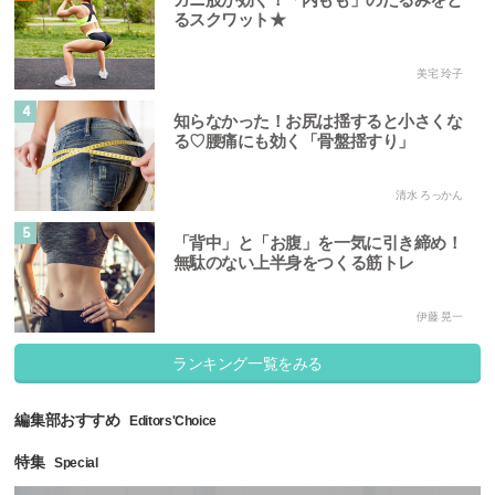
るスクワット★
美宅 玲子
4
知らなかった！お尻は揺すると小さくな
る♡腰痛にも効く「骨盤揺すり」
清水 ろっかん
5
「背中」と「お腹」を一気に引き締め！
無駄のない上半身をつくる筋トレ
伊藤 晃一
ランキング一覧をみる
編集部おすすめ
Editors'Choice
特集
Special