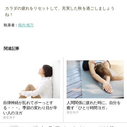
カラダの疲れをリセットして、充実した秋を過ごしましょう
ね！
執筆者：
横内 稚乃
関連記事
自律神経が乱れてボーっとす
人間関係に疲れた時に。自分を
る・・・。季節の変わり目が辛
癒す「ひとり時間ヨガ」
い人のヨガ
美宅 玲子
美宅 玲子