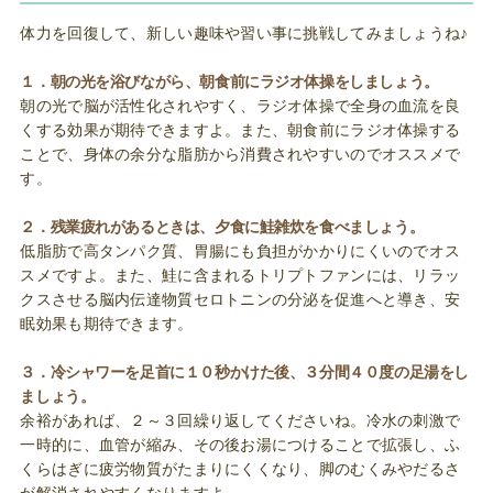
体力を回復して、新しい趣味や習い事に挑戦してみましょうね♪
１．朝の光を浴びながら、朝食前にラジオ体操をしましょう。
朝の光で脳が活性化されやすく、ラジオ体操で全身の血流を良
くする効果が期待できますよ。また、朝食前にラジオ体操する
ことで、身体の余分な脂肪から消費されやすいのでオススメで
す。
２．残業疲れがあるときは、夕食に鮭雑炊を食べましょう。
低脂肪で高タンパク質、胃腸にも負担がかかりにくいのでオス
スメですよ。また、鮭に含まれるトリプトファンには、リラッ
クスさせる脳内伝達物質セロトニンの分泌を促進へと導き、安
眠効果も期待できます。
３．冷シャワーを足首に１０秒かけた後、３分間４０度の足湯をし
ましょう。
余裕があれば、２～３回繰り返してくださいね。冷水の刺激で
一時的に、血管が縮み、その後お湯につけることで拡張し、ふ
くらはぎに疲労物質がたまりにくくなり、脚のむくみやだるさ