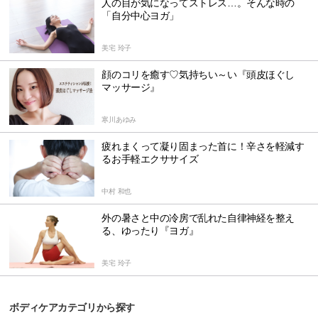
人の目が気になってストレス…。そんな時の
「自分中心ヨガ」
美宅 玲子
顔のコリを癒す♡気持ちい～い『頭皮ほぐし
マッサージ』
寒川あゆみ
疲れまくって凝り固まった首に！辛さを軽減す
るお手軽エクササイズ
中村 和也
外の暑さと中の冷房で乱れた自律神経を整え
る、ゆったり『ヨガ』
美宅 玲子
ボディケアカテゴリから探す