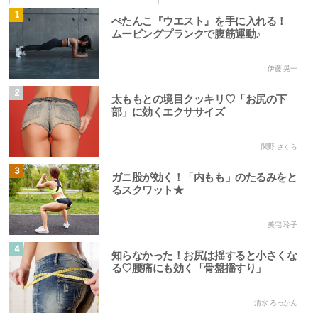
1
ぺたんこ『ウエスト』を手に入れる！
ムービングプランクで腹筋運動♪
伊藤 晃一
2
太ももとの境目クッキリ♡「お尻の下
部」に効くエクササイズ
関野 さくら
3
ガニ股が効く！「内もも」のたるみをと
るスクワット★
美宅 玲子
4
知らなかった！お尻は揺すると小さくな
る♡腰痛にも効く「骨盤揺すり」
清水 ろっかん