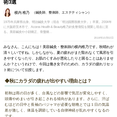
術3選
横内 稚乃
（鍼灸師、整体師、エステティシャン）
1975年兵庫県出身。明治鍼灸大学（現在「明治国際医療大学」）卒業。2004年
に大阪府茨木市で、Access Health & Beauty稚乃針灸整骨院を開業し現在に至
る。美容鍼灸や小顔矯正、骨盤矯…
2018年10月02日
みなさん、こんにちは！美容鍼灸・整体師の横内稚乃です。秋晴れが
清々しいですね。しかしながら、夏の疲れがまだ取れなくて風邪を引
きやすくなったり、お肌のくすみが悪化したりと困ることはありませ
んか？というわけで、今回は働き女子のための、カラダの疲れリセッ
ト術について伝授します。
◆秋にカラダの疲れが出やすい理由とは？
初秋は雨の日が多く、台風などの影響で気圧が変化しやすく、
頭痛やめまいが引き起こされる傾向があります。さらに、汗ば
むほどの日中と長袖のパジャマが必要な朝晩とでは１日の気温
差が激しく、体温を調節している自律神経が乱れやすくなるの
です。