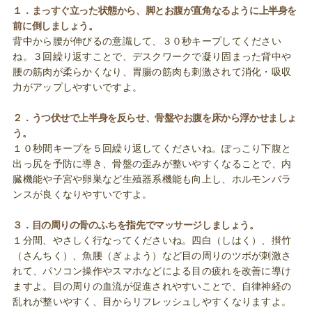
１．まっすぐ立った状態から、脚とお腹が直角なるように上半身を
前に倒しましょう。
背中から腰が伸びるの意識して、３０秒キープしてください
ね。３回繰り返すことで、デスクワークで凝り固まった背中や
腰の筋肉が柔らかくなり、胃腸の筋肉も刺激されて消化・吸収
力がアップしやすいですよ。
２．うつ伏せで上半身を反らせ、骨盤やお腹を床から浮かせましょ
う。
１０秒間キープを５回繰り返してくださいね。ぽっこり下腹と
出っ尻を予防に導き、骨盤の歪みが整いやすくなることで、内
臓機能や子宮や卵巣など生殖器系機能も向上し、ホルモンバラ
ンスが良くなりやすいですよ。
３．目の周りの骨のふちを指先でマッサージしましょう。
１分間、やさしく行なってくださいね。四白（しはく）、攅竹
（さんちく）、魚腰（ぎょよう）など目の周りのツボが刺激さ
れて、パソコン操作やスマホなどによる目の疲れを改善に導け
ますよ。目の周りの血流が促進されやすいことで、自律神経の
乱れが整いやすく、目からリフレッシュしやすくなりますよ。