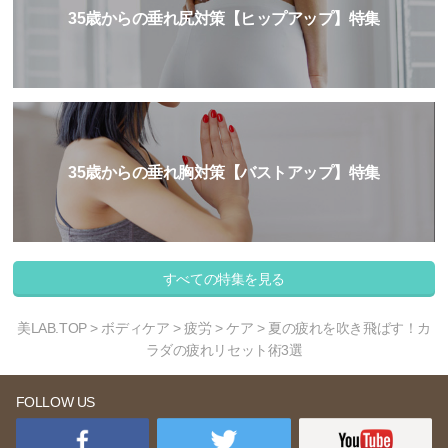
35歳からの垂れ尻対策【ヒップアップ】特集
35歳からの垂れ胸対策【バストアップ】特集
すべての特集を見る
美LAB.TOP
>
ボディケア
>
疲労
>
ケア
> 夏の疲れを吹き飛ばす！カ
ラダの疲れリセット術3選
FOLLOW US