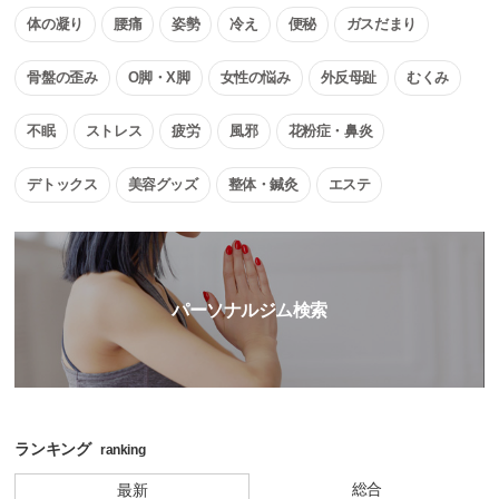
体の凝り
腰痛
姿勢
冷え
便秘
ガスだまり
骨盤の歪み
O脚・X脚
女性の悩み
外反母趾
むくみ
不眠
ストレス
疲労
風邪
花粉症・鼻炎
デトックス
美容グッズ
整体・鍼灸
エステ
パーソナルジム検索
ランキング
ranking
総合
最新