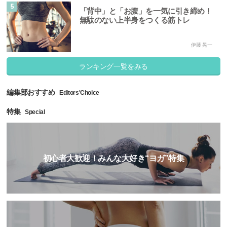
5
「背中」と「お腹」を一気に引き締め！
無駄のない上半身をつくる筋トレ
伊藤 晃一
ランキング一覧をみる
編集部おすすめ
Editors'Choice
特集
Special
初心者大歓迎！みんな大好き“ヨガ”特集