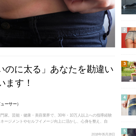
2
3
いのに太る」あなたを勘違い
います！
4
デューサー）
門家。芸能・健康・美容業界で、30年・10万人以上への指導経験
マネージメントやセルフイメージ向上に活かし、心身を整え、自
5
2018年05月28日