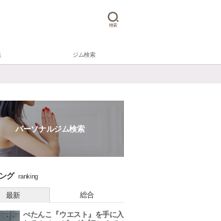
検索
集
ジム検索
パーソナルジム検索
ング
ranking
総合
最新
ぺたんこ『ウエスト』を手に入