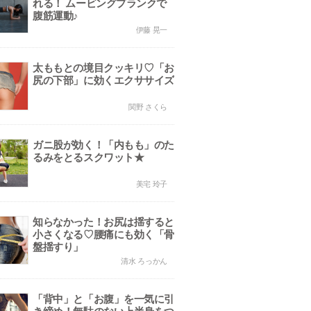
れる！ ムービングプランクで
腹筋運動♪
伊藤 晃一
太ももとの境目クッキリ♡「お
尻の下部」に効くエクササイズ
関野 さくら
ガニ股が効く！「内もも」のた
るみをとるスクワット★
美宅 玲子
知らなかった！お尻は揺すると
小さくなる♡腰痛にも効く「骨
盤揺すり」
清水 ろっかん
「背中」と「お腹」を一気に引