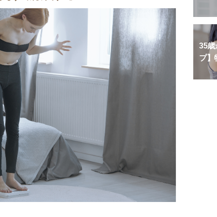
35
プ】