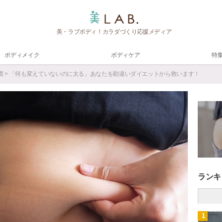
美・ラブボディ！カラダづくり応援メディア
ボディメイク
ボディケア
特
慣
> 「何も変えていないのに太る」あなたを勘違いダイエットから救います！
ランキ
1