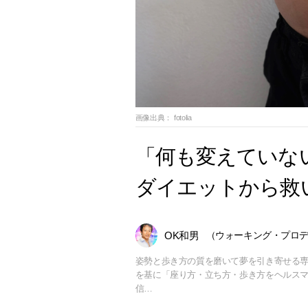
画像出典：
fotolia
「何も変えていな
ダイエットから救
OK和男
（ウォーキング・プロ
姿勢と歩き方の質を磨いて夢を引き寄せる専
を基に「座り方・立ち方・歩き方をヘルス
信…