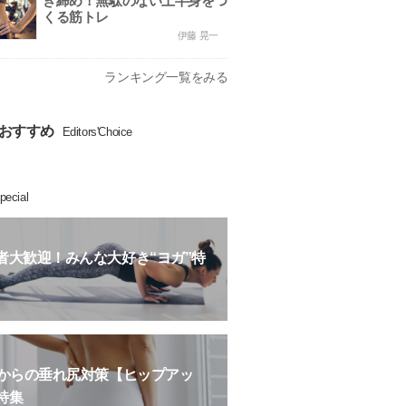
き締め！無駄のない上半身をつ
くる筋トレ
伊藤 晃一
ランキング一覧をみる
おすすめ
Editors'Choice
pecial
者大歓迎！みんな大好き“ヨガ”特
歳からの垂れ尻対策【ヒップアッ
特集