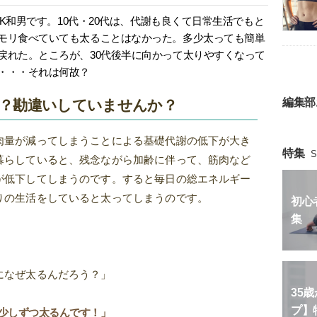
OK和男です。10代・20代は、代謝も良くて日常生活でもと
モリ食べていても太ることはなかった。多少太っても簡単
戻れた。ところが、30代後半に向かって太りやすくなって
・・・それは何故？
編集部
？勘違いしていませんか？
肉量が減ってしまうことによる基礎代謝の低下が大き
特集
S
暮らしていると、残念ながら加齢に伴って、筋肉など
が低下してしまうのです。すると毎日の総エネルギー
りの生活をしていると太ってしまうのです。
初心
集
！
になぜ太るんだろう？」
35
プ】
少しずつ太るんです！」