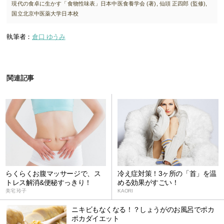
現代の食卓に生かす「食物性味表」日本中医食養学会 (著),‎ 仙頭 正四郎 (監修),‎
国立北京中医薬大学日本校
執筆者：
倉口 ゆうみ
関連記事
らくらくお腹マッサージで、ス
冷え症対策！3ヶ所の「首」を温
トレス解消&便秘すっきり！
める効果がすごい！
美宅 玲子
KAORI
ニキビもなくなる！？しょうがのお風呂でポカ
ポカダイエット