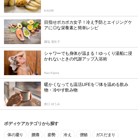
KAORI
目指せポカポカ女子！冷え予防とエイジングケ
アに◎な栄養素と簡単レシピ
國塩 亜矢子
シャワーでも身体が温まる！ゆっくり湯船に浸
かれないときの代謝アップ入浴術
Nao Kiyota
暖かくなっても温活LIFEを♡体を温める飲み
物・冷やす飲み物
倉口 ゆうみ
ボディケアカテゴリから探す
体の凝り
腰痛
姿勢
冷え
便秘
ガスだまり