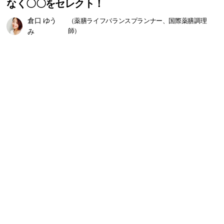
なく〇〇をセレクト！
倉口 ゆう
（薬膳ライフバランスプランナー、国際薬膳調理
み
師）