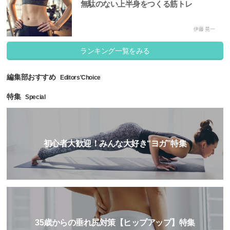
無駄のない上半身をつくる筋トレ
伊藤 晃一
ランキング一覧をみる
編集部おすすめ
Editors'Choice
特集
Special
初心者大歓迎！みんな大好き“ヨガ”特集
35歳からの垂れ尻対策【ヒップアップ】特集