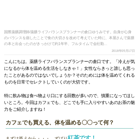
国際薬膳調理師/薬膳ライフバランスプランナーの倉口ゆうみです。自身が心身
のバランスを崩したことで食の大切さを改めて考えていた時に、本屋さんで薬膳
の本と出会ったのがきっかけて約1年半、フルタイムで会社勤…
2018年05月17日
こんにちは。薬膳ライフバランスプランナーの倉口です。「冷えが気
になるから体を温める生活をしなきゃ！」女性ならきっと誰しも思っ
たことがあるのではないでしょうか？そのためには体を温めてくれる
ものを日常でセレクトしていくのが大切です。
特に飲み物は食べ物より口にする回数が多いので、慎重になってほし
いところ。今回はカフェでも、どこでも手に入りやすいあのお茶の魅
力をご紹介しますね！
カフェでも買える、体を温める〇〇って何？
紅茶です！
まずは答えから・・・。ずばり