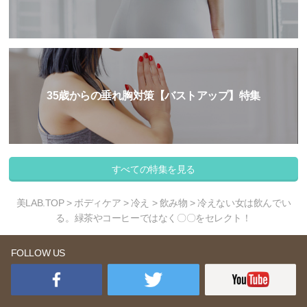
35歳からの垂れ胸対策【バストアップ】特集
すべての特集を見る
美LAB.TOP
>
ボディケア
>
冷え
>
飲み物
> 冷えない女は飲んでい
る。緑茶やコーヒーではなく〇〇をセレクト！
FOLLOW US