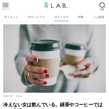
メニュー
検索
ダイエット
ボディメイク
ボディケア
特集
ジム検索
画像出典：
fotolia
冷えない女は飲んでいる。緑茶やコーヒーでは