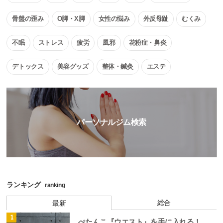
骨盤の歪み
O脚・X脚
女性の悩み
外反母趾
むくみ
不眠
ストレス
疲労
風邪
花粉症・鼻炎
デトックス
美容グッズ
整体・鍼灸
エステ
パーソナルジム検索
ランキング
ranking
総合
最新
1
ぺたんこ『ウエスト』を手に入れる！