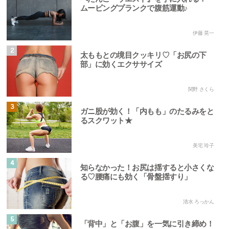
ムービングプランクで腹筋運動♪
伊藤 晃一
2
太ももとの境目クッキリ♡「お尻の下
部」に効くエクササイズ
関野 さくら
3
ガニ股が効く！「内もも」のたるみをと
るスクワット★
美宅 玲子
4
知らなかった！お尻は揺すると小さくな
る♡腰痛にも効く「骨盤揺すり」
清水 ろっかん
5
「背中」と「お腹」を一気に引き締め！