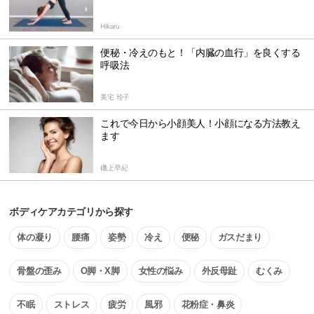
Hikaru
便秘・冷えのもと！「内臓の血行」を良くする
呼吸法
美宅 玲子
これで今日から小顔美人！小顔になる方法教え
ます
磯上早紀
ボディケアカテゴリから探す
体の凝り
腰痛
姿勢
冷え
便秘
ガスだまり
骨盤の歪み
O脚・X脚
女性の悩み
外反母趾
むくみ
不眠
ストレス
疲労
風邪
花粉症・鼻炎