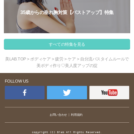
35歳からの垂れ胸対策【バストアップ】特集
すべての特集を見る
美LAB.TOP
>
ボディケア
>
疲労
>
ケア
> 自分流バスタイムルールで
美ボディ作り♡美人度アップの掟
FOLLOW US
お問い合わせ
利用規約
copyright (C) Blab All Rights Reserved.