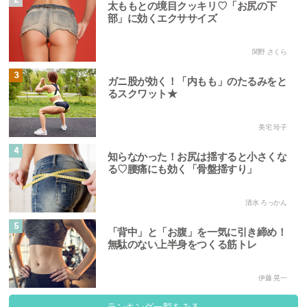
2
太ももとの境目クッキリ♡「お尻の下
部」に効くエクササイズ
関野 さくら
3
ガニ股が効く！「内もも」のたるみをと
るスクワット★
美宅 玲子
4
知らなかった！お尻は揺すると小さくな
る♡腰痛にも効く「骨盤揺すり」
清水 ろっかん
5
「背中」と「お腹」を一気に引き締め！
無駄のない上半身をつくる筋トレ
伊藤 晃一