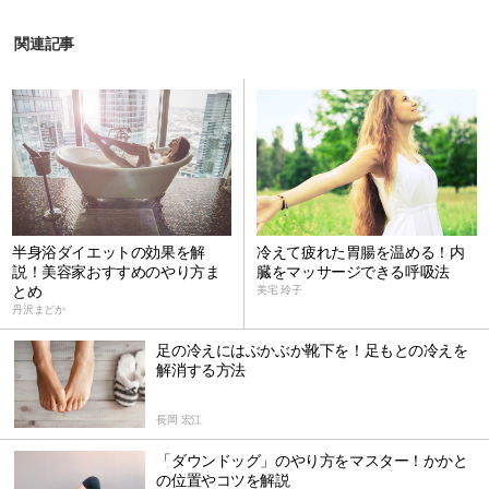
関連記事
半身浴ダイエットの効果を解
冷えて疲れた胃腸を温める！内
説！美容家おすすめのやり方ま
臓をマッサージできる呼吸法
とめ
美宅 玲子
丹沢まどか
足の冷えにはぶかぶか靴下を！足もとの冷えを
解消する方法
長岡 宏江
「ダウンドッグ」のやり方をマスター！かかと
の位置やコツを解説