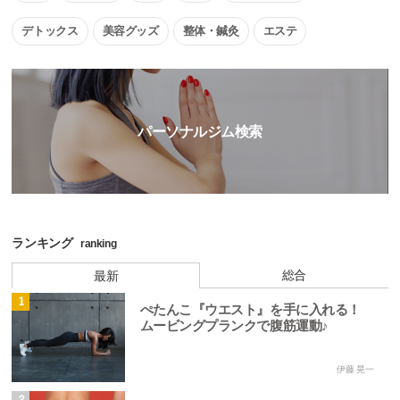
デトックス
美容グッズ
整体・鍼灸
エステ
パーソナルジム検索
ランキング
ranking
総合
最新
1
ぺたんこ『ウエスト』を手に入れる！
ムービングプランクで腹筋運動♪
伊藤 晃一