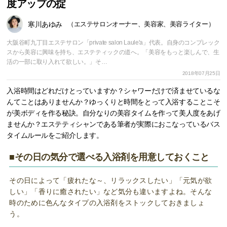
度アップの掟
寒川あゆみ
（エステサロンオーナー、美容家、美容ライター）
大阪谷町九丁目エステサロン「private salon Laule'a」代表。自身のコンプレック
スから美容に興味を持ち、エステティックの道へ。「美容をもっと楽しんで、生
活の一部に取り入れて欲しい。」そ…
2018年07月25日
入浴時間はどれだけとっていますか？シャワーだけで済ませているな
んてことはありませんか？ゆっくりと時間をとって入浴することこそ
が美ボディを作る秘訣。自分なりの美容タイムを作って美人度をあげ
ませんか？エステティシャンである筆者が実際におこなっているバス
タイムルールをご紹介します。
■その日の気分で選べる入浴剤を用意しておくこと
その日によって「疲れたな～、リラックスしたい」「元気が欲
しい」「香りに癒されたい」など気分も違いますよね。そんな
時のために色んなタイプの入浴剤をストックしておきましょ
う。