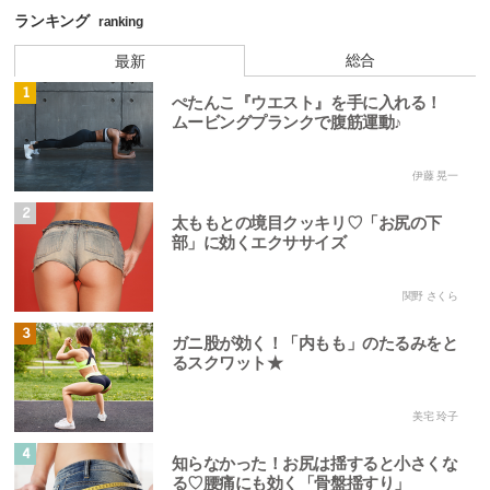
ランキング
ranking
総合
最新
1
ぺたんこ『ウエスト』を手に入れる！
ムービングプランクで腹筋運動♪
伊藤 晃一
2
太ももとの境目クッキリ♡「お尻の下
部」に効くエクササイズ
関野 さくら
3
ガニ股が効く！「内もも」のたるみをと
るスクワット★
美宅 玲子
4
知らなかった！お尻は揺すると小さくな
る♡腰痛にも効く「骨盤揺すり」