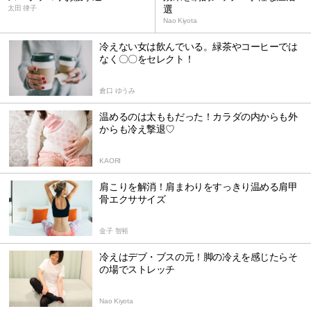
選
太田 律子
Nao Kiyota
冷えない女は飲んでいる。緑茶やコーヒーでは
なく〇〇をセレクト！
倉口 ゆうみ
温めるのは太ももだった！カラダの内からも外
からも冷え撃退♡
KAORI
肩こりを解消！肩まわりをすっきり温める肩甲
骨エクササイズ
金子 智裕
冷えはデブ・ブスの元！脚の冷えを感じたらそ
の場でストレッチ
Nao Kiyota