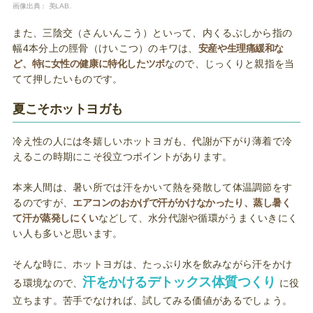
画像出典：
美LAB.
また、三陰交（さんいんこう）といって、内くるぶしから指の
幅4本分上の脛骨（けいこつ）のキワは、
安産や生理痛緩和な
ど、特に女性の健康に特化したツボ
なので、じっくりと親指を当
てて押したいものです。
夏こそホットヨガも
冷え性の人には冬嬉しいホットヨガも、代謝が下がり薄着で冷
えるこの時期にこそ役立つポイントがあります。
本来人間は、暑い所では汗をかいて熱を発散して体温調節をす
るのですが、
エアコンのおかげで汗がかけなかったり、蒸し暑く
て汗が蒸発しにくい
などして、水分代謝や循環がうまくいきにく
い人も多いと思います。
そんな時に、ホットヨガは、たっぷり水を飲みながら汗をかけ
汗をかけるデトックス体質つくり
る環境なので、
に役
立ちます。苦手でなければ、試してみる価値があるでしょう。