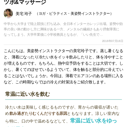
ツボ&マッサージ
美宅 玲子
（ヨガ・ピラティス・美姿勢インストラクター）
中学から大学まで陸上競技に打ち込み、全日本インターカレッジ出場。姿勢や効
率の良い体の動かし方に興味がある一方、メンタルの繊細さもあり摂食障害に
なってしまう。大学卒業後に小学校教員となるが、「いい先生で…
2016年07月16日
こんにちは。美姿勢インストラクターの美宅玲子です。蒸し暑くなる
と、薄着になったり冷たい水をイッキ飲みしたりと、体を冷やすこと
が増えるものです。もちろん、熱中症予防をすることは大切です。し
かし、暑くてのぼせているようでいて、体を触ると部分的に冷えてい
ることはないでしょうか。今回は、薄着でエアコンのある場所に入る
など、この時期ならではの冷えの対策法をご紹介致します。
常温に近い水を飲む
冷たい水は美味しく感じるものですが、胃からの吸収が遅いた
め
飲み過ぎたりむくんだりする原因
ともなります。涼しい室内な
常温に近い水をゆっ
ら特に、口の中で温めるなどして、