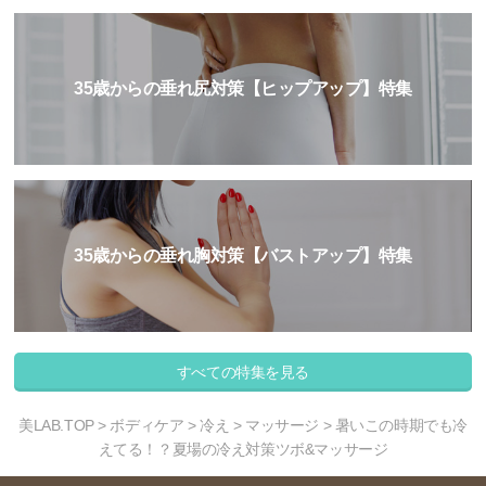
35歳からの垂れ尻対策【ヒップアップ】特集
35歳からの垂れ胸対策【バストアップ】特集
すべての特集を見る
美LAB.TOP
>
ボディケア
>
冷え
>
マッサージ
> 暑いこの時期でも冷
えてる！？夏場の冷え対策ツボ&マッサージ