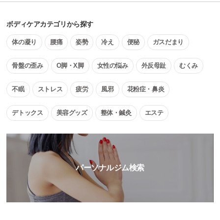
ボディケアカテゴリから探す
体の凝り
腰痛
姿勢
冷え
便秘
ガスだまり
骨盤の歪み
O脚・X脚
女性の悩み
外反母趾
むくみ
不眠
ストレス
疲労
風邪
花粉症・鼻炎
デトックス
美容グッズ
整体・鍼灸
エステ
パーソナルジム検索