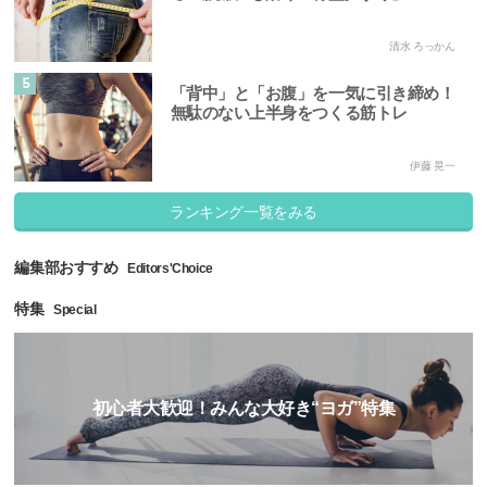
清水 ろっかん
5
「背中」と「お腹」を一気に引き締め！
無駄のない上半身をつくる筋トレ
伊藤 晃一
ランキング一覧をみる
編集部おすすめ
Editors'Choice
特集
Special
初心者大歓迎！みんな大好き“ヨガ”特集