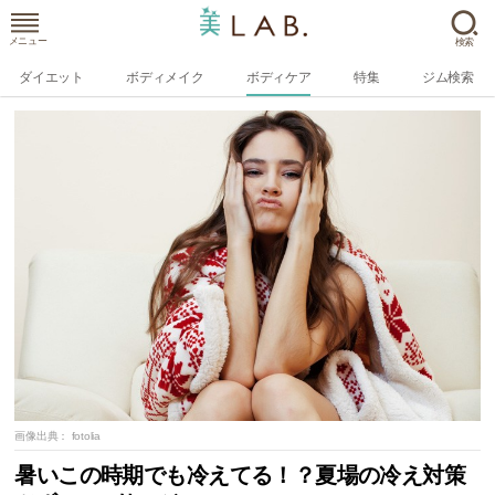
メニュー
検索
ダイエット
ボディメイク
ボディケア
特集
ジム検索
画像出典：
fotolia
暑いこの時期でも冷えてる！？夏場の冷え対策