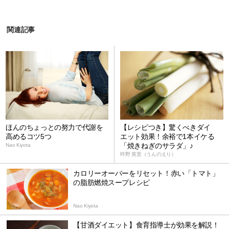
関連記事
ほんのちょっとの努力で代謝を
【レシピつき】驚くべきダイ
高めるコツ5つ
エット効果！余裕で1本イケる
「焼きねぎのサラダ」♪
Nao Kiyota
吽野 英里（うんのえり）
カロリーオーバーをリセット！赤い「トマト」
の脂肪燃焼スープレシピ
Nao Kiyota
【甘酒ダイエット】食育指導士が効果を解説！