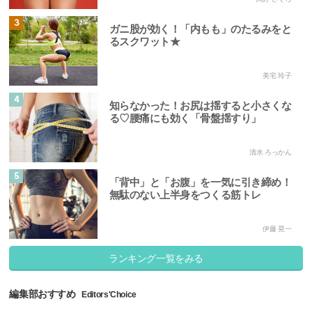
3
ガニ股が効く！「内もも」のたるみをと
るスクワット★
美宅 玲子
4
知らなかった！お尻は揺すると小さくな
る♡腰痛にも効く「骨盤揺すり」
清水 ろっかん
5
「背中」と「お腹」を一気に引き締め！
無駄のない上半身をつくる筋トレ
伊藤 晃一
ランキング一覧をみる
編集部おすすめ
Editors'Choice