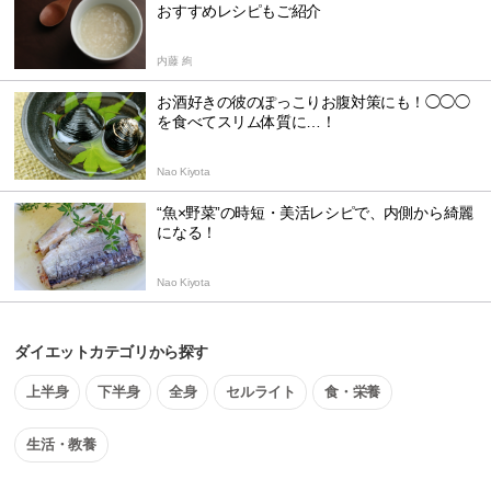
おすすめレシピもご紹介
内藤 絢
お酒好きの彼のぽっこりお腹対策にも！◯◯◯
を食べてスリム体質に…！
Nao Kiyota
“魚×野菜”の時短・美活レシピで、内側から綺麗
になる！
Nao Kiyota
ダイエットカテゴリから探す
上半身
下半身
全身
セルライト
食・栄養
生活・教養