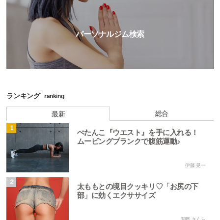
パーソナルジム検索
ランキング
ranking
総合
最新
1
ぺたんこ『ウエスト』を手に入れる！
ムービングプランクで腹筋運動♪
伊藤 晃一
2
太ももとの境目クッキリ♡「お尻の下
部」に効くエクササイズ
関野 さくら