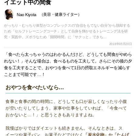
イエット中の間食
Nao Kiyota
（美容・健康ライター）
がっちり・むっちり体型がコンプレックスの“自信をもてない自分”から脱却する
ため「セルフトレーニングコーチ」として自身を輝かせるトレーニング法を研
究・実践中。ズボラなため「隙間時間」に「サクッと」できち…
2018年05月20日
「食べたら太っちゃうのはわかるんだけど、どうしても間食がやめら
れない！」そんな場合は、食べるものを工夫して。さらにその後の夕
食を工夫することで、おやつを食べて1日の摂取エネルギーを減らす
ことまで可能です…！
おやつを食べたいなら…
食事と食事の間の時間に、どうしても口が寂しくなったり小腹
が空いたりしてしまう。家事や仕事をしていれば、「今食べて
おかないと…！」と思うときもありますよね。
我慢ばかりではダイエットも続きません。そんなときは、ス
イーツや菓子パン、お菓子などではなく
「炭水化物」か「たんぱ