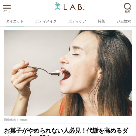
メニュー
検索
ダイエット
ボディメイク
ボディケア
特集
ジム検索
画像出典：
fotolia
お菓子がやめられない人必見！代謝を高めるダ