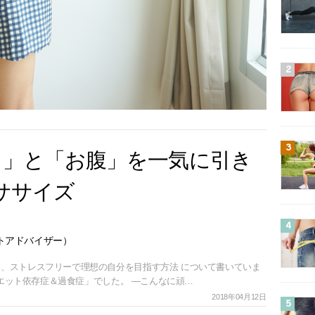
2
3
も」と「お腹」を一気に引き
クササイズ
4
トアドバイザー）
、ストレスフリーで理想の自分を目指す方法 について書いていま
ダイエット依存症＆過食症」でした。 ―こんなに頑…
2018年04月12日
5