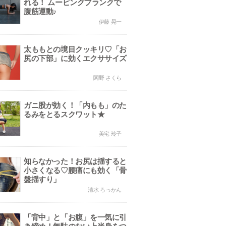
れる！ ムービングプランクで
腹筋運動♪
伊藤 晃一
太ももとの境目クッキリ♡「お
尻の下部」に効くエクササイズ
関野 さくら
ガニ股が効く！「内もも」のた
るみをとるスクワット★
美宅 玲子
知らなかった！お尻は揺すると
小さくなる♡腰痛にも効く「骨
盤揺すり」
清水 ろっかん
「背中」と「お腹」を一気に引