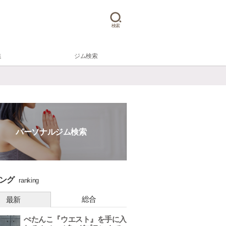
検索
集
ジム検索
パーソナルジム検索
ング
ranking
総合
最新
ぺたんこ『ウエスト』を手に入