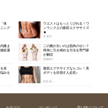
は「体
ウエストはもっとくびれる！ワ
ーニング
ンランク上の腹筋エクササイズ
★
谷 俊治
♡内腿ま
二の腕が太いのは筋肉のせい？
ー腹筋運
簡単に引き締める方法を専門家
が解説
肥後晴久
」を攻
腹筋エクササイズならコレ！美
の悩みを
ボディを目指す人必見♪
町田 晋一
カテゴリ
コンテンツ
美LAB.について