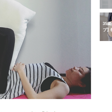
35
プ】