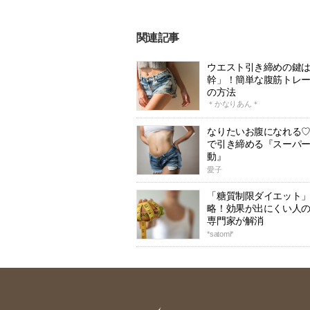
関連記事
ウエスト引き締めの鍵
幹」！簡単な腹筋トレ
の方法
＊かなりあん＊
なりたいお腹になれる
で引き締める『スーパ
動』
愛子
「糖質制限ダイエット
略！効果が出にくい人
専門家が解消
*satomi*