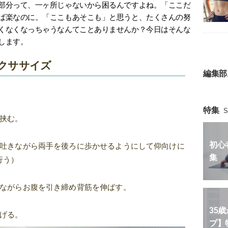
部分って、一ヶ所じゃないから困るんですよね。「ここだ
ば楽なのに。「ここもあそこも」と思うと、たくさんの努
くなくなっちゃうなんてことありませんか？今日はそんな
します。
クササイズ
編集部
特集
S
を挟む。
初心
を吐きながら両手を後ろに歩かせるようにして仰向けに
集
行う）
いながらお腹を引き締め背筋を伸ばす。
35
上げる。
プ】