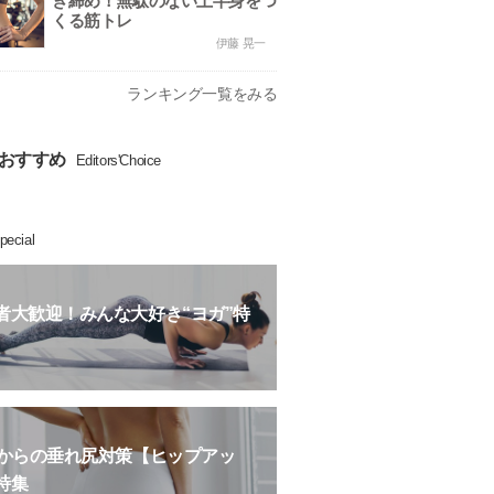
き締め！無駄のない上半身をつ
くる筋トレ
伊藤 晃一
ランキング一覧をみる
おすすめ
Editors'Choice
pecial
者大歓迎！みんな大好き“ヨガ”特
歳からの垂れ尻対策【ヒップアッ
特集