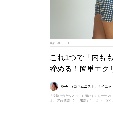
画像出典：
fotolia
これ1つで「内も
締める！簡単エ
愛子
（コラムニスト／ダイエッ
「美欲と食欲をどっちも満たす」をテーマに
す。 私は15歳～24、25歳くらいまで「