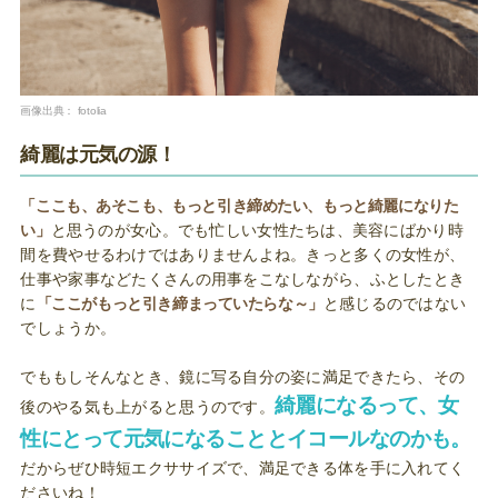
画像出典：
fotolia
綺麗は元気の源！
「ここも、あそこも、もっと引き締めたい、もっと綺麗になりた
い」
と思うのが女心。でも忙しい女性たちは、美容にばかり時
間を費やせるわけではありませんよね。きっと多くの女性が、
仕事や家事などたくさんの用事をこなしながら、ふとしたとき
に
「ここがもっと引き締まっていたらな～」
と感じるのではない
でしょうか。
でももしそんなとき、鏡に写る自分の姿に満足できたら、その
綺麗になるって、女
後のやる気も上がると思うのです。
性にとって元気になることとイコールなのかも。
だからぜひ時短エクササイズで、満足できる体を手に入れてく
ださいね！