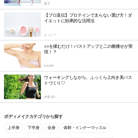
愛子
【プロ直伝】プロテインで太らない選び方！ダ
イエットに効果的な活用法
よっしー
○○を揉むだけ！バストアップと二の腕痩せが実
現！？
KAORI
ウォーキングしながら、ふっくら上向き美バス
トづくり♡
伊藤 晃一
ボディメイクカテゴリから探す
上半身
下半身
全身
体幹・インナーマッスル