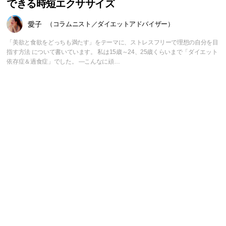
できる時短エクササイズ
愛子
（コラムニスト／ダイエットアドバイザー）
「美欲と食欲をどっちも満たす」をテーマに、ストレスフリーで理想の自分を目
指す方法 について書いています。 私は15歳～24、25歳くらいまで「ダイエット
依存症＆過食症」でした。 ―こんなに頑…