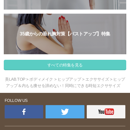
35歳からの垂れ胸対策【バストアップ】特集
すべての特集を見る
美LAB.TOP
>
ボディメイク
>
ヒップアップ
>
エクササイズ
> ヒップ
アップ＆内もも痩せを諦めない！同時にできる時短エクササイズ
FOLLOW US