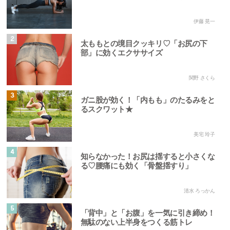
伊藤 晃一
2
太ももとの境目クッキリ♡「お尻の下
部」に効くエクササイズ
関野 さくら
3
ガニ股が効く！「内もも」のたるみをと
るスクワット★
美宅 玲子
4
知らなかった！お尻は揺すると小さくな
る♡腰痛にも効く「骨盤揺すり」
清水 ろっかん
5
「背中」と「お腹」を一気に引き締め！
無駄のない上半身をつくる筋トレ