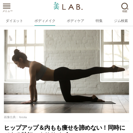
メニュー
検索
ダイエット
ボディメイク
ボディケア
特集
ジム検索
画像出典：
fotolia
ヒップアップ＆内もも痩せを諦めない！同時に