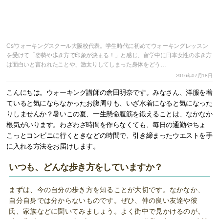
Cs'ウォーキングスクール大阪校代表。学生時代に初めてウォーキングレッスン
を受けて「姿勢や歩き方で印象が決まる！」と感じ、留学中に日本女性の歩き方
は面白いと言われたことや、激太りしてしまった身体をどう…
2016年07月18日
こんにちは。ウォーキング講師の倉田明奈です。みなさん、洋服を着
ていると気にならなかったお腹周りも、いざ水着になると気になった
りしませんか？暑いこの夏、一生懸命腹筋を鍛えることは、なかなか
根気がいります。わざわざ時間を作らなくても、毎日の通勤やちょ
こっとコンビニに行くときなどの時間で、引き締まったウエストを手
に入れる方法をお届けします。
いつも、どんな歩き方をしていますか？
まずは、今の自分の歩き方を知ることが大切です。なかなか、
自分自身では分からないものです。ぜひ、仲の良い友達や彼
氏、家族などに聞いてみましょう。よく街中で見かけるのが
、