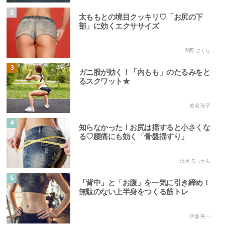
2
太ももとの境目クッキリ♡「お尻の下
部」に効くエクササイズ
関野 さくら
3
ガニ股が効く！「内もも」のたるみをと
るスクワット★
美宅 玲子
4
知らなかった！お尻は揺すると小さくな
る♡腰痛にも効く「骨盤揺すり」
清水 ろっかん
5
「背中」と「お腹」を一気に引き締め！
無駄のない上半身をつくる筋トレ
伊藤 晃一