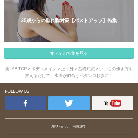
35歳からの垂れ胸対策【バストアップ】特集
すべての特集を見る
美LAB.TOP
>
ボディメイク
>
上半身
>
基礎知識
> いつもの歩き方を
変えるだけで、水着が似合うペタンコお腹に！
FOLLOW US
お問い合わせ
利用規約