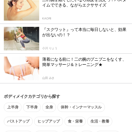
イムでできる、ながらエクササイズ
KAORI
『スクワット』って本当に毎日しないと、効果
が出ないの！？
小川 りょう
薄着になる前に！二の腕のプニプニをなくす、
簡単マッサージ＆トレーニング★
山田 みき
ボディメイクカテゴリから探す
上半身
下半身
全身
体幹・インナーマッスル
バストアップ
ヒップアップ
食・栄養
生活・教養