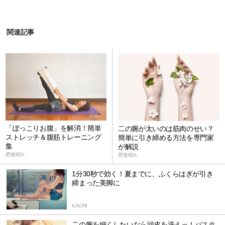
関連記事
「ぽっこりお腹」を解消！簡単
二の腕が太いのは筋肉のせい？
ストレッチ＆腹筋トレーニング
簡単に引き締める方法を専門家
集
が解説
肥後晴久
肥後晴久
1分30秒で効く！夏までに、ふくらはぎが引き
締まった美脚に
KAORI
二の腕を細くしたいなら頭皮を洗えっ！バスタ