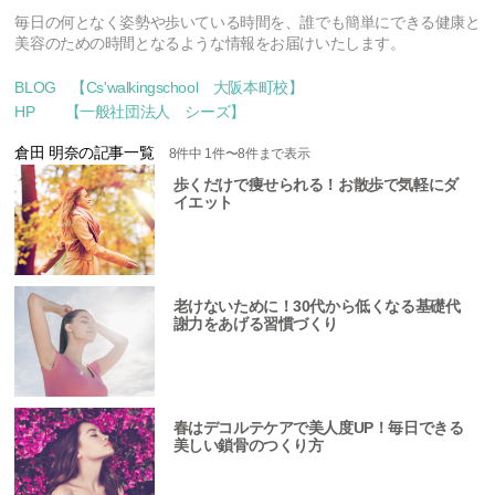
毎日の何となく姿勢や歩いている時間を、誰でも簡単にできる健康と
美容のための時間となるような情報をお届けいたします。
BLOG 【Cs'walkingschool 大阪本町校】
HP 【一般社団法人 シーズ】
倉田 明奈の記事一覧
8
件中
1
件〜
8
件まで表示
歩くだけで痩せられる！お散歩で気軽にダ
イエット
老けないために！30代から低くなる基礎代
謝力をあげる習慣づくり
春はデコルテケアで美人度UP！毎日できる
美しい鎖骨のつくり方