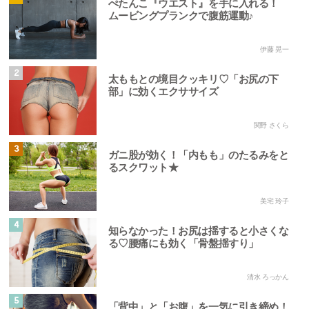
ぺたんこ『ウエスト』を手に入れる！
ムービングプランクで腹筋運動♪
伊藤 晃一
2
太ももとの境目クッキリ♡「お尻の下
部」に効くエクササイズ
関野 さくら
3
ガニ股が効く！「内もも」のたるみをと
るスクワット★
美宅 玲子
4
知らなかった！お尻は揺すると小さくな
る♡腰痛にも効く「骨盤揺すり」
清水 ろっかん
5
「背中」と「お腹」を一気に引き締め！