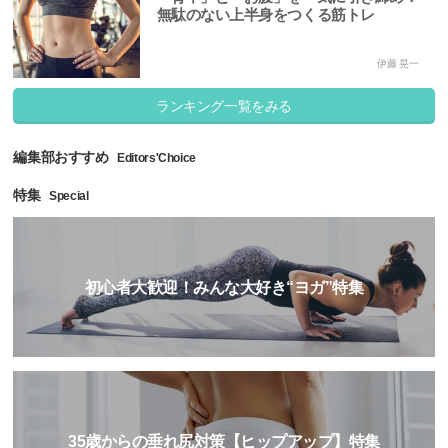
無駄のない上半身をつくる筋トレ
伊藤 晃一
ランキング一覧をみる
編集部おすすめ
Editors'Choice
特集
Special
初心者大歓迎！みんな大好き“ヨガ”特集
35歳からの垂れ尻対策【ヒップアップ】特集