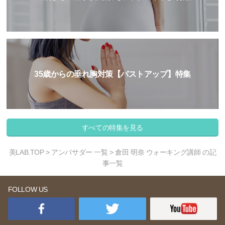
35歳からの垂れ胸対策【バストアップ】特集
すべての特集を見る
美LAB.TOP
>
アンバサダー 一覧
> 倉田 明奈 ウォーキング講師 の記
事一覧
FOLLOW US