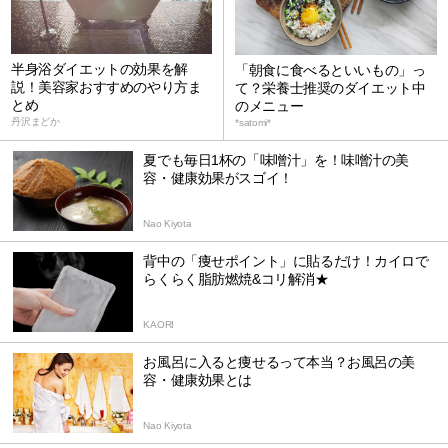
半身浴ダイエットの効果を解
「朝食に食べるといいもの」っ
説！美容家おすすめのやり方ま
て？栄養士推奨のダイエット中
とめ
のメニュー
丹沢まどか
*satomi*
夏でも毎日1杯の「味噌汁」を！味噌汁の美
容・健康効果がスゴイ！
Nao Kiyota
背中の「痩せポイント」に貼るだけ！カイロで
らくらく脂肪燃焼&コリ解消★
KAORI
お風呂に入ると痩せるって本当？お風呂の美
容・健康効果とは
Nao Kiyota