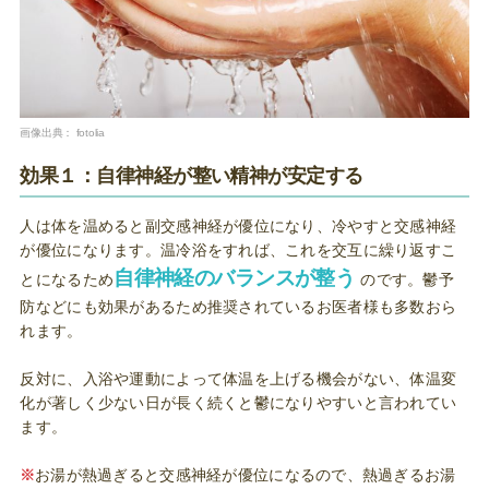
画像出典：
fotolia
効果１：自律神経が整い精神が安定する
人は体を温めると副交感神経が優位になり、冷やすと交感神経
が優位になります。温冷浴をすれば、これを交互に繰り返すこ
自律神経のバランスが整う
とになるため
のです。鬱予
防などにも効果があるため推奨されているお医者様も多数おら
れます。
反対に、入浴や運動によって体温を上げる機会がない、体温変
化が著しく少ない日が長く続くと鬱になりやすいと言われてい
ます。
※
お湯が熱過ぎると交感神経が優位になるので、熱過ぎるお湯