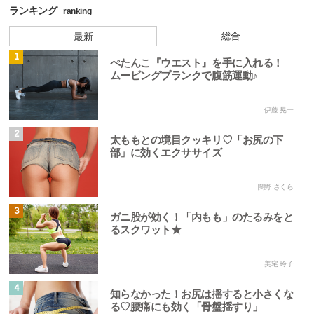
ランキング
ranking
総合
最新
1
ぺたんこ『ウエスト』を手に入れる！
ムービングプランクで腹筋運動♪
伊藤 晃一
2
太ももとの境目クッキリ♡「お尻の下
部」に効くエクササイズ
関野 さくら
3
ガニ股が効く！「内もも」のたるみをと
るスクワット★
美宅 玲子
4
知らなかった！お尻は揺すると小さくな
る♡腰痛にも効く「骨盤揺すり」