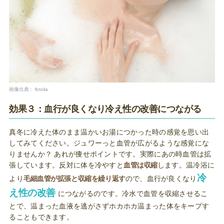
画像出典：
fotolia
効果３：血行が良くなり冷え性の改善につながる
真冬に冷えた体のまま温かいお湯につかった時の感覚を思い出
してみてください。ジュワーっと血管が広がるような感覚にな
りませんか？ あれが痩せポイントです。実際にあの時血管は拡
張しています。反対に体を冷やすと
血管は収縮
します。温冷浴に
冷
より
毛細血管が拡張と収縮を繰り返す
ので、血行が良くなり
え性の改善
につながるのです。冷水で血管を収縮させるこ
とで、温まった血液を逃がさずホカホカ温まった体をキープす
ることもできます。