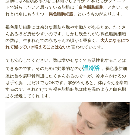
脂肪には2種類あるのをご存知でしょうか？ 私たちがダイエッ
トで減らしたいと思っている脂肪は「
白色脂肪細胞
」と言い、そ
れとは別にもう１つ「
褐色脂肪細胞
」というものがあります。
褐色脂肪細胞には余分な脂肪を燃やす働きがあるため、たくさ
んあるほど痩せやすいのです。しかし残念ながら褐色脂肪細胞
の数は、生まれたての赤ちゃんの頃が１番多く、
大人になるにつ
れて減っていき増えることはない
と言われています。
でも安心してください。数は増やせなくても活性化することは
温冷浴
できるのです。そのために効果的なのが
。褐色脂肪細
胞は首や肩甲骨周辺にたくさんあるのですが、冷水をかけるの
は手や腕、足だけでもOKです。掌が冷えると、体は冷えを察知
するので、それだけでも褐色脂肪細胞は体を温めようと白色脂
肪を燃焼してくれます。