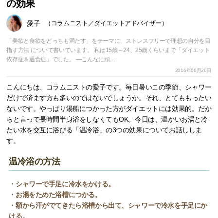
の効果
愛子
（コラムニスト／ダイエットアドバイザー）
「美欲と食欲をどっちも満たす」をテーマに、ストレスフリーで理想の自分を目
指す方法 について書いています。 私は15歳～24、25歳くらいまで「ダイエット
依存症＆過食症」でした。 ―こんなに頑…
2016年06月20日
こんにちは、コラムニストの愛子です。毎日暑いこの季節、シャワー
だけで済ます方も多いのではないでしょうか。それ、とてももったい
ないです。やっぱり湯船につかった方がダイエットには効果的。だか
らと言って長時間半身浴をしなくてもOK。今日は、温かいお湯と冷
たい水を交互に浴びる「温冷浴」の3つの効果についてお話ししま
す。
温冷浴の方法
・シャワーで手足に冷水をかける。
・お湯をためた浴槽につかる。
・額から汗がでてきたら浴槽から出て、シャワーで冷水を手足にか
ける。