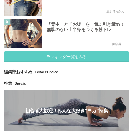
清水 ろっかん
5
「背中」と「お腹」を一気に引き締め！
無駄のない上半身をつくる筋トレ
伊藤 晃一
ランキング一覧をみる
編集部おすすめ
Editors'Choice
特集
Special
初心者大歓迎！みんな大好き“ヨガ”特集