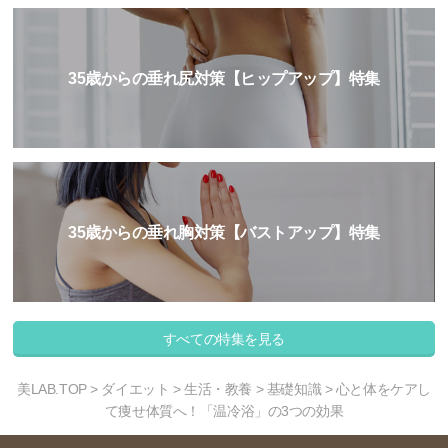
35歳からの垂れ尻対策【ヒップアップ】特集
35歳からの垂れ胸対策【バストアップ】特集
すべての特集を見る
美LAB.TOP
>
ダイエット
>
生活・教養
>
基礎知識
> 心と体をケアし
て痩せ体質へ！「温冷浴」の3つの効果