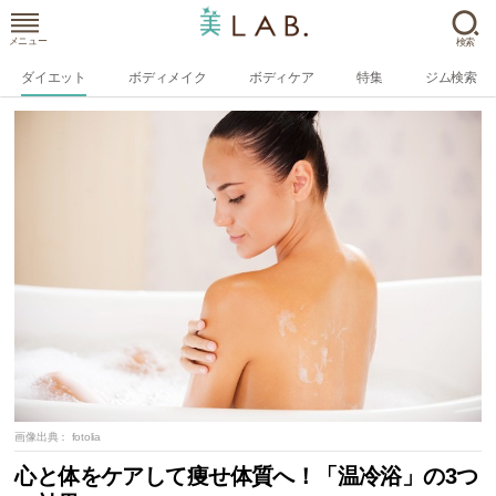
メニュー
検索
ダイエット
ボディメイク
ボディケア
特集
ジム検索
画像出典：
fotolia
心と体をケアして痩せ体質へ！「温冷浴」の3つ