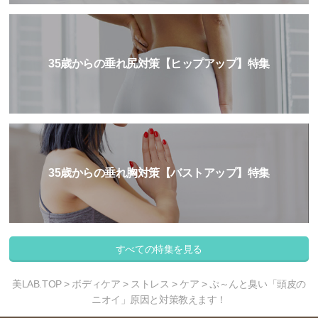
35歳からの垂れ尻対策【ヒップアップ】特集
35歳からの垂れ胸対策【バストアップ】特集
すべての特集を見る
美LAB.TOP
>
ボディケア
>
ストレス
>
ケア
> ぷ～んと臭い「頭皮の
ニオイ」原因と対策教えます！