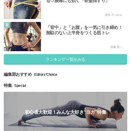
る♡腰痛にも効く「骨盤揺すり」
清水 ろっかん
5
「背中」と「お腹」を一気に引き締め！
無駄のない上半身をつくる筋トレ
伊藤 晃一
ランキング一覧をみる
編集部おすすめ
Editors'Choice
特集
Special
初心者大歓迎！みんな大好き“ヨガ”特集