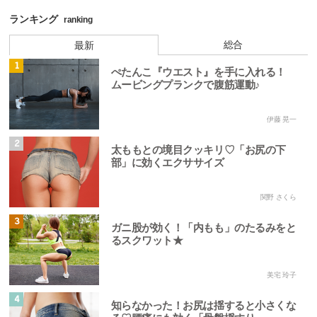
ランキング
ranking
総合
最新
1
ぺたんこ『ウエスト』を手に入れる！
ムービングプランクで腹筋運動♪
伊藤 晃一
2
太ももとの境目クッキリ♡「お尻の下
部」に効くエクササイズ
関野 さくら
3
ガニ股が効く！「内もも」のたるみをと
るスクワット★
美宅 玲子
4
知らなかった！お尻は揺すると小さくな