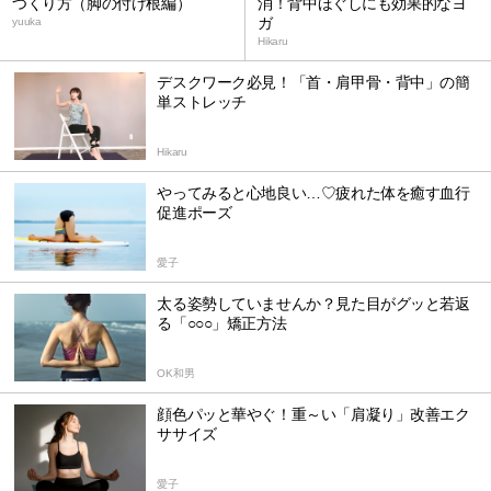
つくり方（脚の付け根編）
消！背中ほぐしにも効果的なヨ
ガ
yuuka
Hikaru
デスクワーク必見！「首・肩甲骨・背中」の簡
単ストレッチ
Hikaru
やってみると心地良い…♡疲れた体を癒す血行
促進ポーズ
愛子
太る姿勢していませんか？見た目がグッと若返
る「○○○」矯正方法
OK和男
顔色パッと華やぐ！重～い「肩凝り」改善エク
ササイズ
愛子