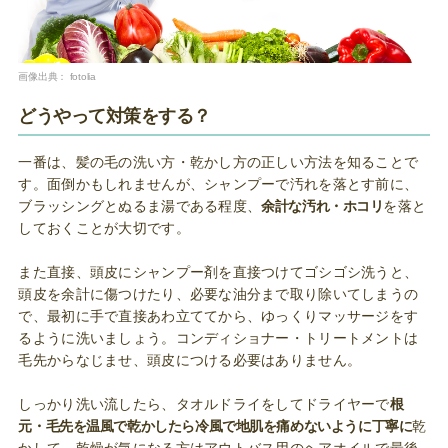
画像出典：
fotolia
どうやって対策をする？
一番は、髪の毛の洗い方・乾かし方の正しい方法を知ることで
す。面倒かもしれませんが、シャンプーで汚れを落とす前に、
ブラッシングとぬるま湯である程度、
余計な汚れ・ホコリ
を落と
しておくことが大切です。
また直接、頭皮にシャンプー剤を直接つけてゴシゴシ洗うと、
頭皮を余計に傷つけたり、必要な油分まで取り除いてしまうの
で、最初に手で直接あわ立ててから、ゆっくりマッサージをす
るように洗いましょう。コンディショナー・トリートメントは
毛先からなじませ、頭皮につける必要はありません。
しっかり洗い流したら、タオルドライをしてドライヤーで
根
元・毛先を温風で乾かしたら冷風で地肌を痛めないように丁寧に
乾