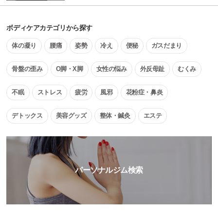
ボディケアカテゴリから探す
体の凝り
腰痛
姿勢
冷え
便秘
ガスだまり
骨盤の歪み
O脚・X脚
女性の悩み
外反母趾
むくみ
不眠
ストレス
疲労
風邪
花粉症・鼻炎
デトックス
美容グッズ
整体・鍼灸
エステ
パーソナルジム検索