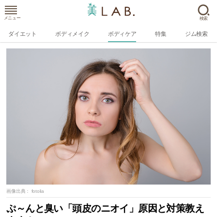
メニュー
検索
ダイエット
ボディメイク
ボディケア
特集
ジム検索
画像出典：
fotolia
ぷ～んと臭い「頭皮のニオイ」原因と対策教え