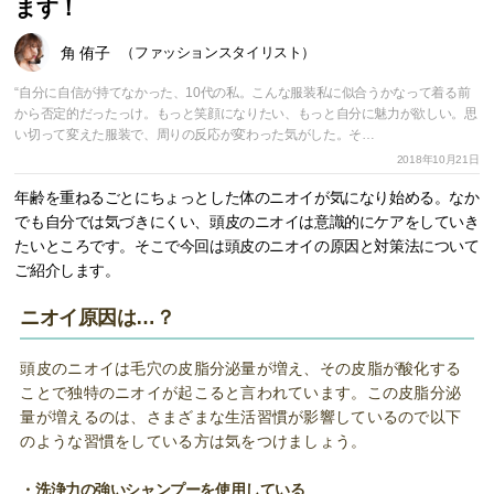
ます！
角 侑子
（ファッションスタイリスト）
“自分に自信が持てなかった、10代の私。こんな服装私に似合うかなって着る前
から否定的だったっけ。もっと笑顔になりたい、もっと自分に魅力が欲しい。思
い切って変えた服装で、周りの反応が変わった気がした。そ…
2018年10月21日
年齢を重ねるごとにちょっとした体のニオイが気になり始める。なか
でも自分では気づきにくい、頭皮のニオイは意識的にケアをしていき
たいところです。そこで今回は頭皮のニオイの原因と対策法について
ご紹介します。
ニオイ原因は…？
頭皮のニオイは毛穴の皮脂分泌量が増え、その皮脂が酸化する
ことで独特のニオイが起こると言われています。この皮脂分泌
量が増えるのは、さまざまな生活習慣が影響しているので以下
のような習慣をしている方は気をつけましょう。
・洗浄力の強いシャンプーを使用している