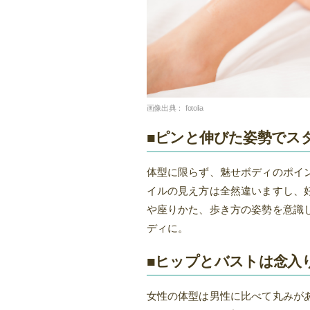
画像出典：
fotolia
■ピンと伸びた姿勢でス
体型に限らず、魅せボディのポイ
イルの見え方は全然違いますし、
や座りかた、歩き方の姿勢を意識
ディに。
■ヒップとバストは念入
女性の体型は男性に比べて丸みが