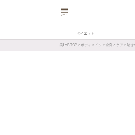
メニュー
ダイエット
美LAB.TOP
>
ボディメイク
>
全身
>
ケア
> 魅