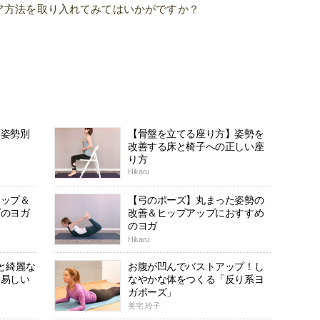
ア方法を取り入れてみてはいかがですか？
、姿勢別
【骨盤を立てる座り方】姿勢を
改善する床と椅子への正しい座
り方
Hikaru
アップ＆
【弓のポーズ】丸まった姿勢の
プのヨガ
改善＆ヒップアップにおすすめ
のヨガ
Hikaru
と綺麗な
お腹が凹んでバストアップ！し
も易しい
なやかな体をつくる「反り系ヨ
ガポーズ」
美宅 玲子