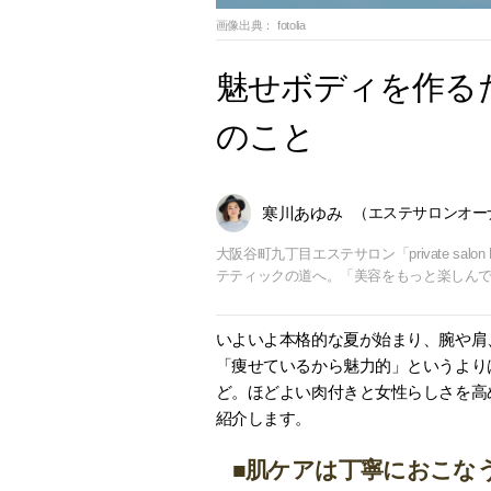
画像出典：
fotolia
魅せボディを作る
のこと
寒川あゆみ
（エステサロンオー
大阪谷町九丁目エステサロン「private sa
テティックの道へ。「美容をもっと楽しん
いよいよ本格的な夏が始まり、腕や肩
「痩せているから魅力的」というより
ど。ほどよい肉付きと女性らしさを高
紹介します。
■肌ケアは丁寧におこな