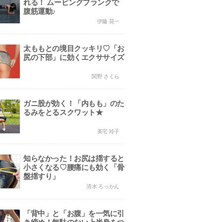
れる！ ムービングプランクで
腹筋運動♪
伊藤 晃一
太ももとの境目クッキリ♡「お
尻の下部」に効くエクササイズ
関野 さくら
ガニ股が効く！「内もも」のた
るみをとるスクワット★
美宅 玲子
知らなかった！お尻は揺すると
小さくなる♡腰痛にも効く「骨
盤揺すり」
清水 ろっかん
「背中」と「お腹」を一気に引