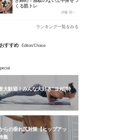
き締め！無駄のない上半身をつ
くる筋トレ
伊藤 晃一
ランキング一覧をみる
おすすめ
Editors'Choice
pecial
者大歓迎！みんな大好き“ヨガ”特
歳からの垂れ尻対策【ヒップアッ
特集