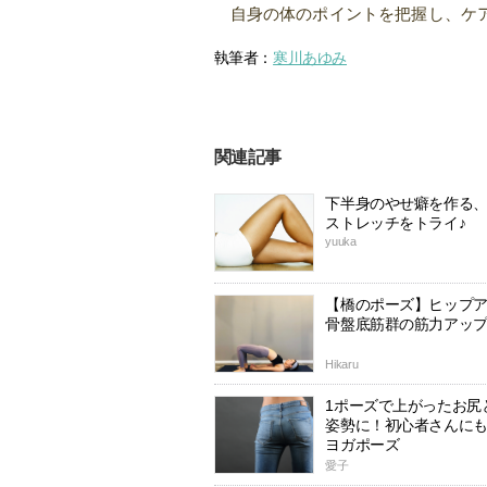
自身の体のポイントを把握し、ケ
執筆者：
寒川あゆみ
関連記事
下半身のやせ癖を作る
ストレッチをトライ♪
yuuka
【橋のポーズ】ヒップ
骨盤底筋群の筋力アッ
Hikaru
1ポーズで上がったお尻
姿勢に！初心者さんに
ヨガポーズ
愛子