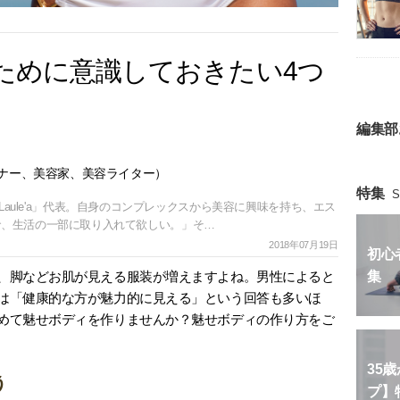
ために意識しておきたい4つ
編集部
ナー、美容家、美容ライター）
特集
S
lon Laule'a」代表。自身のコンプレックスから美容に興味を持ち、エス
で、生活の一部に取り入れて欲しい。」そ…
2018年07月19日
初心
、脚などお肌が見える服装が増えますよね。男性によると
集
は「健康的な方が魅力的に見える」という回答も多いほ
めて魅せボディを作りませんか？魅せボディの作り方をご
35
う
プ】