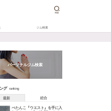
検索
集
ジム検索
パーソナルジム検索
ング
ranking
総合
最新
ぺたんこ『ウエスト』を手に入