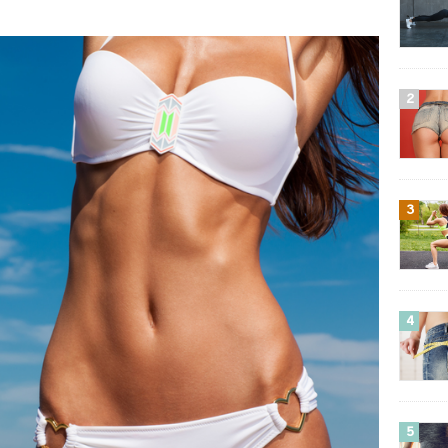
2
3
4
5