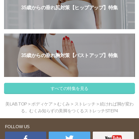
35歳からの垂れ尻対策【ヒップアップ】特集
35歳からの垂れ胸対策【バストアップ】特集
すべての特集を見る
美LAB.TOP
>
ボディケア
>
むくみ
>
ストレッチ
> 続ければ脚が変わ
る。むくみ知らずの美脚をつくるストレッチSTEP4
FOLLOW US