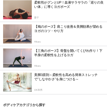
柔軟性がグンとUP！血液サラサラの「巡りの良
い体」に導くヨガポーズ
愛子
【鳩のポーズ】肩こり改善＆美脚効果が望める
ヨガのコツ・やり方
Hikaru
【三角のポーズ】骨盤を開いてくびれ作り！下
半身の柔軟性を上げるヨガ
Hikaru
美脚3原則～柔軟性を高める簡単ストレッチ
で‟しなやかさ”を身につける～
OK和男
ボディケアカテゴリから探す