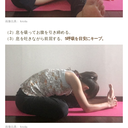
画像出典：
fotolia
（2）息を吸ってお腹を引き締める。
（3）息を吐きながら前屈する。
5呼吸を目安にキープ。
画像出典：
fotolia