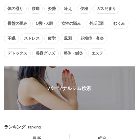
体の凝り
腰痛
姿勢
冷え
便秘
ガスだまり
骨盤の歪み
O脚・X脚
女性の悩み
外反母趾
むくみ
不眠
ストレス
疲労
風邪
花粉症・鼻炎
デトックス
美容グッズ
整体・鍼灸
エステ
パーソナルジム検索
ランキング
ranking
総合
最新