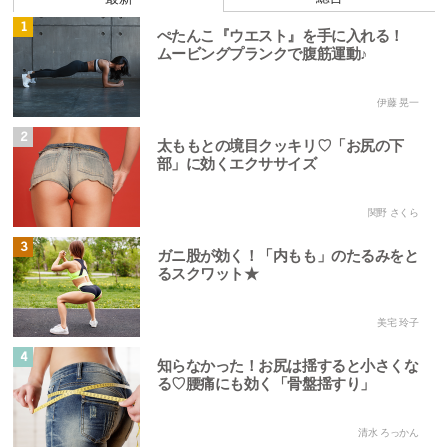
1
ぺたんこ『ウエスト』を手に入れる！
ムービングプランクで腹筋運動♪
伊藤 晃一
2
太ももとの境目クッキリ♡「お尻の下
部」に効くエクササイズ
関野 さくら
3
ガニ股が効く！「内もも」のたるみをと
るスクワット★
美宅 玲子
4
知らなかった！お尻は揺すると小さくな
る♡腰痛にも効く「骨盤揺すり」
清水 ろっかん