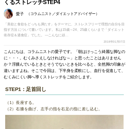
くるストレッチSTEP4
愛子
（コラムニスト／ダイエットアドバイザー）
「美欲と食欲をどっちも満たす」をテーマに、ストレスフリーで理想の自分を目
指す方法 について書いています。 私は15歳～24、25歳くらいまで「ダイエット
依存症＆過食症」でした。 ―こんなに頑…
2018年01月07日
こんにちは、コラムニストの愛子です。「朝はけっこう綺麗な脚なの
に・・・。むくみさえしなければな～」と思ったことはありません
か？浮腫んでいるときとそうでないときを比べると、全然脚の印象が
違いますよね。そこで今回は、下半身を柔軟にし、血行を促進して、
むくみにくい脚へ導くストレッチをご紹介します。
STEP1：足首回し
（1）長座する。
（2）右膝を曲げ、左手の指を右足の指に差し込む。