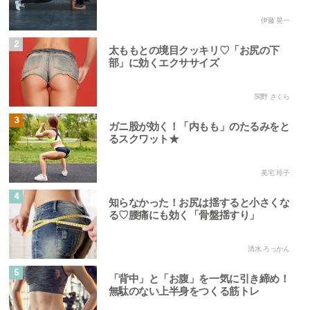
伊藤 晃一
2
太ももとの境目クッキリ♡「お尻の下
部」に効くエクササイズ
関野 さくら
3
ガニ股が効く！「内もも」のたるみをと
るスクワット★
美宅 玲子
4
知らなかった！お尻は揺すると小さくな
る♡腰痛にも効く「骨盤揺すり」
清水 ろっかん
5
「背中」と「お腹」を一気に引き締め！
無駄のない上半身をつくる筋トレ