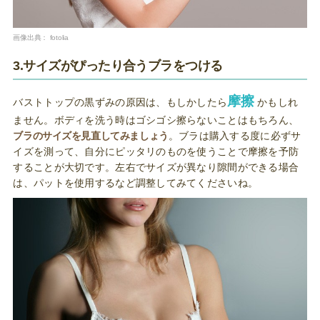
画像出典：
fotolia
3.サイズがぴったり合うブラをつける
摩擦
バストトップの黒ずみの原因は、もしかしたら
かもしれ
ません。ボディを洗う時はゴシゴシ擦らないことはもちろん、
ブラのサイズを見直してみましょう
。ブラは購入する度に必ずサ
イズを測って、自分にピッタリのものを使うことで摩擦を予防
することが大切です。左右でサイズが異なり隙間ができる場合
は、パットを使用するなど調整してみてくださいね。