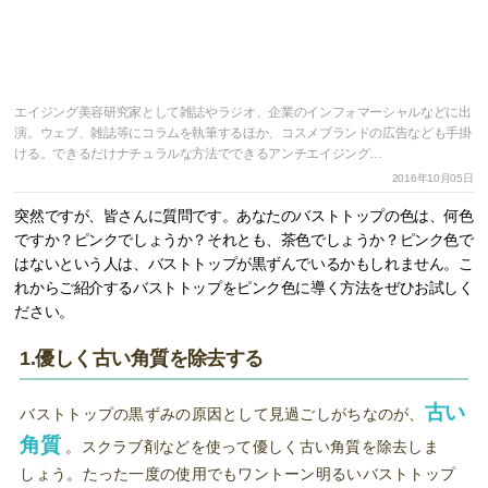
エイジング美容研究家として雑誌やラジオ、企業のインフォマーシャルなどに出
演。ウェブ、雑誌等にコラムを執筆するほか、コスメブランドの広告なども手掛
ける。できるだけナチュラルな方法でできるアンチエイジング…
2016年10月05日
突然ですが、皆さんに質問です。あなたのバストトップの色は、何色
ですか？ピンクでしょうか？それとも、茶色でしょうか？ピンク色で
はないという人は、バストトップが黒ずんでいるかもしれません。こ
れからご紹介するバストトップをピンク色に導く方法をぜひお試しく
ださい。
1.優しく古い角質を除去する
古い
バストトップの黒ずみの原因として見過ごしがちなのが、
角質
。スクラブ剤などを使って優しく古い角質を除去しま
しょう。たった一度の使用でもワントーン明るいバストトップ