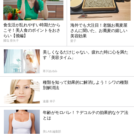
食生活が乱れやすい時期だから
海外でも大注目！老舗お蕎麦屋
こそ！美人食のポイントをおさ
さんに聞いた、お蕎麦の嬉しい
らい【後編】
美容効果
國塩 亜矢子
愛子
美しくなるだけじゃない。疲れた時に心を満た
す「美容タイム」
寒川あゆみ
種類を知って効果的に解消しよう！シワの種類
別解消法
遠藤 幸子
年齢がモロバレ！？デコルテの効果的なケア法
とは
美LAB.編集部