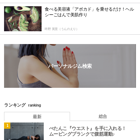
食べる美容液「アボカド」を乗せるだけ！ヘル
シーごはんで美肌作り
吽野 英里（うんのえり）
パーソナルジム検索
ランキング
ranking
総合
最新
1
ぺたんこ『ウエスト』を手に入れる！
ムービングプランクで腹筋運動♪