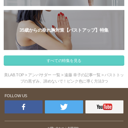
35歳からの垂れ胸対策【バストアップ】特集
すべての特集を見る
美LAB.TOP
>
アンバサダー 一覧
>
遠藤 幸子の記事一覧
> バストトッ
プの黒ずみ、諦めないで！ピンク色に導く方法3つ
FOLLOW US