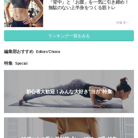
「背中」と「お腹」を一気に引き締め！
無駄のない上半身をつくる筋トレ
伊藤 晃一
ランキング一覧をみる
編集部おすすめ
Editors'Choice
特集
Special
初心者大歓迎！みんな大好き“ヨガ”特集