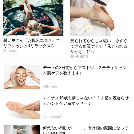
暑い夏こそ「お風呂エステ」で
見られてからじゃ遅い！今すぐ
リフレッシュ&リラックス♡
できる角質ケアで「見せられる
かかと」に♡
寒川あゆみ
美LAB.編集部
デートの3日前からマスト♡エステティシャン
が肌ケアを教えます♪
寒川あゆみ
マイナス10歳も夢じゃない！？手指を若返らせ
るハンドケア＆マッサージ
美LAB.編集部
何気ない行動が・・・、老け顔の原因になって
いたNG習慣