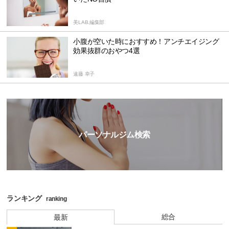
美LAB.編集部
小腹が空いた時におすすめ！アンチエイジング
効果抜群のおやつ4選
遠藤 幸子
パーソナルジム検索
ランキング
ranking
総合
最新