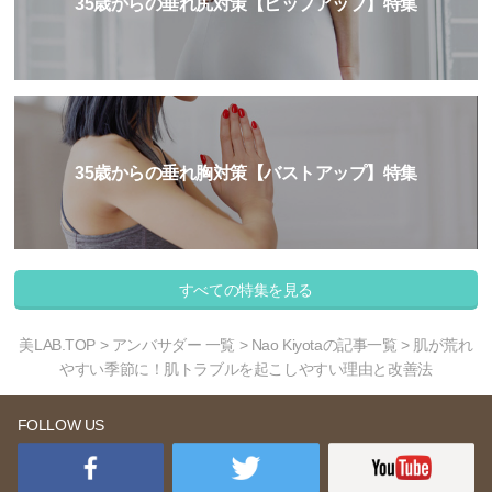
35歳からの垂れ尻対策【ヒップアップ】特集
35歳からの垂れ胸対策【バストアップ】特集
すべての特集を見る
美LAB.TOP
>
アンバサダー 一覧
>
Nao Kiyotaの記事一覧
> 肌が荒れ
やすい季節に！肌トラブルを起こしやすい理由と改善法
FOLLOW US