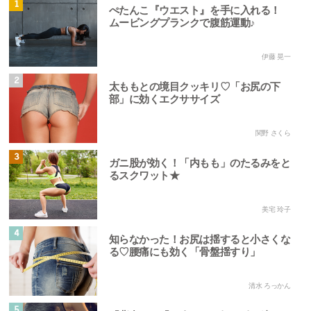
1
ぺたんこ『ウエスト』を手に入れる！
ムービングプランクで腹筋運動♪
伊藤 晃一
2
太ももとの境目クッキリ♡「お尻の下
部」に効くエクササイズ
関野 さくら
3
ガニ股が効く！「内もも」のたるみをと
るスクワット★
美宅 玲子
4
知らなかった！お尻は揺すると小さくな
る♡腰痛にも効く「骨盤揺すり」
清水 ろっかん
5