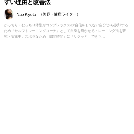
すい理由と改善法
Nao Kiyota
（美容・健康ライター）
がっちり・むっちり体型がコンプレックスの“自信をもてない自分”から脱却する
ため「セルフトレーニングコーチ」として自身を輝かせるトレーニング法を研
究・実践中。ズボラなため「隙間時間」に「サクッと」できち…