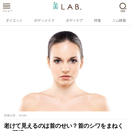
メニュー
検索
ダイエット
ボディメイク
ボディケア
特集
ジム検索
画像出典：
fotolia
老けて見えるのは首のせい？首のシワをまねく