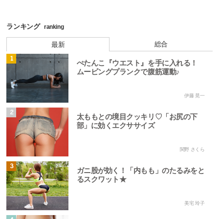
ランキング
ranking
総合
最新
1
ぺたんこ『ウエスト』を手に入れる！
ムービングプランクで腹筋運動♪
伊藤 晃一
2
太ももとの境目クッキリ♡「お尻の下
部」に効くエクササイズ
関野 さくら
3
ガニ股が効く！「内もも」のたるみをと
るスクワット★
美宅 玲子