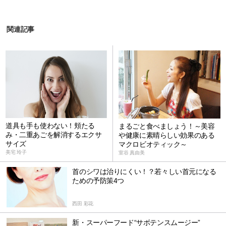
関連記事
道具も手も使わない！頬たる
まるごと食べましょう！～美容
み・二重あごを解消するエクサ
や健康に素晴らしい効果のある
サイズ
マクロビオティック～
美宅 玲子
室谷 真由美
首のシワは治りにくい！？若々しい首元になる
ための予防策4つ
西田 彩花
新・スーパーフード“サボテンスムージー”