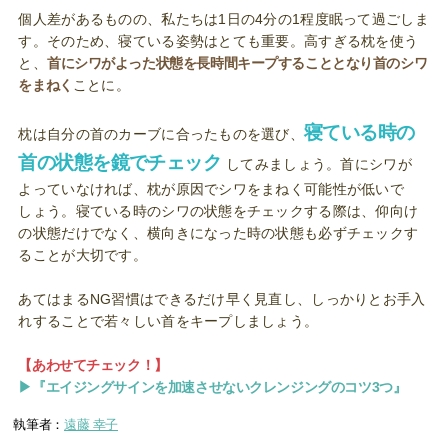
個人差があるものの、私たちは1日の4分の1程度眠って過ごしま
す。そのため、寝ている姿勢はとても重要。高すぎる枕を使う
と、
首にシワがよった状態を長時間キープすることとなり首のシワ
をまねく
ことに。
寝ている時の
枕は自分の首のカーブに合ったものを選び、
首の状態を鏡でチェック
してみましょう。首にシワが
よっていなければ、枕が原因でシワをまねく可能性が低いで
しょう。寝ている時のシワの状態をチェックする際は、仰向け
の状態だけでなく、横向きになった時の状態も必ずチェックす
ることが大切です。
あてはまるNG習慣はできるだけ早く見直し、しっかりとお手入
れすることで若々しい首をキープしましょう。
【あわせてチェック！】
▶『エイジングサインを加速させないクレンジングのコツ3つ』
執筆者：
遠藤 幸子