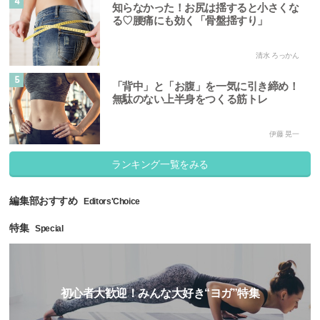
4
知らなかった！お尻は揺すると小さくな
る♡腰痛にも効く「骨盤揺すり」
清水 ろっかん
5
「背中」と「お腹」を一気に引き締め！
無駄のない上半身をつくる筋トレ
伊藤 晃一
ランキング一覧をみる
編集部おすすめ
Editors'Choice
特集
Special
初心者大歓迎！みんな大好き“ヨガ”特集