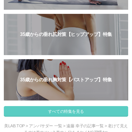
35歳からの垂れ尻対策【ヒップアップ】特集
35歳からの垂れ胸対策【バストアップ】特集
すべての特集を見る
美LAB.TOP
>
アンバサダー 一覧
>
遠藤 幸子の記事一覧
> 老けて見え