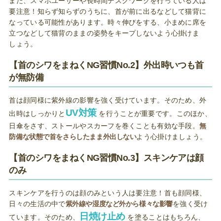
また、スマホユーザーや長時間デスクワークを行っている人は
要注意！知らず知らずのうちに、首が前に出るなどして猫背に
なっている可能性があります。時々伸びをする、小まめに席を
立つなどして猫背のままの姿勢をキープしないよう心掛けま
しょう。
【首のシワをまねくNG習慣No.2】外出時いつも首
が無防備
首は顔同様に紫外線の影響を強く受けています。そのため、外
UV対策
出時はしっかりと
を行うことが重要です。このほか、
日傘をさす、ストールやスカーフを巻くことも有効な手段。
無
防備な状態で首をさらしたまま外出しない
よう心掛けましょう。
【首のシワをまねくNG習慣No.3】スキンケアは顔
のみ
スキンケアを行うのは顔のみという人は要注意！首も顔同様、
日々の生活の中で
紫外線や湿度など外から様々な影響
を強く受け
日焼け止め
ています。そのため、
を塗ることはもちろん、