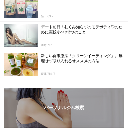
品田 ゆい
デート前日！むくみ知らずのモテボディ♡のた
めに実践すべき3つのこと
岡野 ユミ
新しい食事療法「クリーンイーティング」。無
理せず取り入れるオススメの方法
斎藤 可奈子
パーソナルジム検索