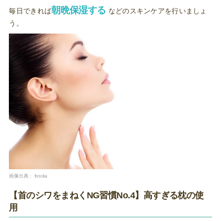
朝晩保湿する
毎日できれば
などのスキンケアを行いましょ
う。
画像出典：
fotolia
【首のシワをまねくNG習慣No.4】高すぎる枕の使
用