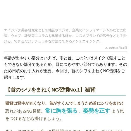
エイジング美容研究家として雑誌やラジオ、企業のインフォマーシャルなどに出
演。ウェブ、雑誌等にコラムを執筆するほか、コスメブランドの広告なども手掛
ける。できるだけナチュラルな方法でできるアンチエイジング…
2015年08月14日
年齢が出やすい部分といえば、手と首。この2つはメイクで隠すこと
もできない部分であるため、目につきやすい部分でもあります。その
ため日頃のお手入れが重要。今回は、首のシワをまねくNG習慣をご
紹介します。
【首のシワをまねくNG習慣No.1】猫背
猫背は背中が丸くなり、首がすくんでしまうため首にシワをまねく
常に胸を張る
姿勢を正す
恐れがあるNG習慣。
、
よう気
をつけるなど心掛けましょう。