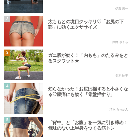
伊藤 晃一
2
太ももとの境目クッキリ♡「お尻の下
部」に効くエクササイズ
関野 さくら
3
ガニ股が効く！「内もも」のたるみをと
るスクワット★
美宅 玲子
4
知らなかった！お尻は揺すると小さくな
る♡腰痛にも効く「骨盤揺すり」
清水 ろっかん
5
「背中」と「お腹」を一気に引き締め！
無駄のない上半身をつくる筋トレ