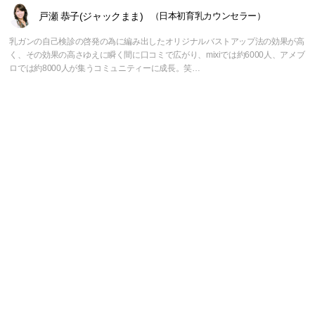
戸瀬 恭子(ジャックまま)
（日本初育乳カウンセラー）
乳ガンの自己検診の啓発の為に編み出したオリジナルバストアップ法の効果が高
く、その効果の高さゆえに瞬く間に口コミで広がり、mixiでは約6000人、アメブ
ロでは約8000人が集うコミュニティーに成長。笑…