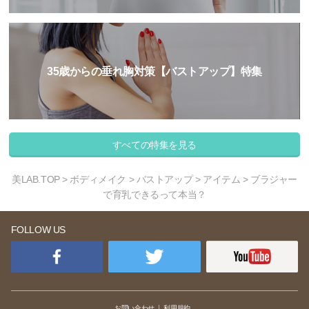
35歳からの垂れ胸対策【バストアップ】特集
すべての特集を見る
美LAB.TOP
>
ボディメイク
>
バストアップ
>
アイテム
> ブラジャー
で育乳できるって本当？
FOLLOW US
お問い合わせ
利用規約