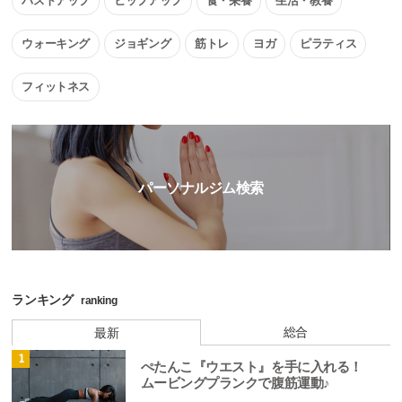
バストアップ
ヒップアップ
食・栄養
生活・教養
ウォーキング
ジョギング
筋トレ
ヨガ
ピラティス
フィットネス
パーソナルジム検索
ランキング
ranking
総合
最新
1
ぺたんこ『ウエスト』を手に入れる！
ムービングプランクで腹筋運動♪