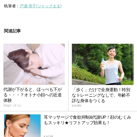
執筆者：
戸瀬 恭子(ジャックまま)
関連記事
代謝が下がると、ほっぺも下が
「歩く」だけで全身運動！特別
る・・・？オトナ小顔への近道
なトレーニングなしで、年齢不
体験
詳な身体をつくる
ChiyU（チユ）
KAORI
耳マッサージで食欲抑制&代謝UP！顔のむくみ
もスッキリ★リフトアップ効果も！
KAORI