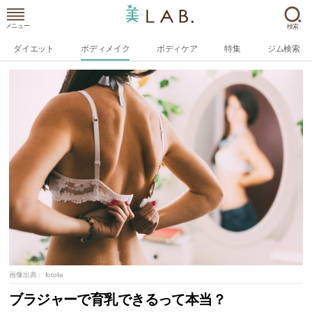
メニュー
検索
ダイエット
ボディメイク
ボディケア
特集
ジム検索
画像出典：
fotolia
ブラジャーで育乳できるって本当？