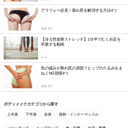
アラフォー必見！垂れ尻を解消する方法4つ
遠藤 幸子
【冷え性改善ストレッチ】1分半でむくみ足を
卒業する動画
Kumi
気の緩みが垂れ尻の原因？ヒップのたるみをま
ねくNG習慣4つ
遠藤 幸子
ボディメイクカテゴリから探す
上半身
下半身
全身
体幹・インナーマッスル