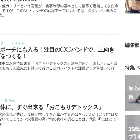
ク低カロリーという言葉が、食事制限の基本として幅広く定着してきた今
。ですが、この“オトナ女子”の代謝アップにおいては、高タンパク低カロ
選…
ップ
アイテム
編集部
クポーチにも入る！注目の◯◯バンドで、上向き
プをつくる！
休中にお家で出来る「おこもりデトックス」法をご紹介しましたが...今回
特集
S
はもちろん旅先にも持って行ける超コンパクトな注目グッズを使って行
…
初心
集
飲み物
連休に、すぐ出来る『おこもりデトックス』
秋の訪れと共に、食欲が増してきた気がするのはきっとわたしだけではな
ないでしょうか？栄養価の高い旬の食材を摂ることは、代謝UPにはとて
なこ…
35
プ】