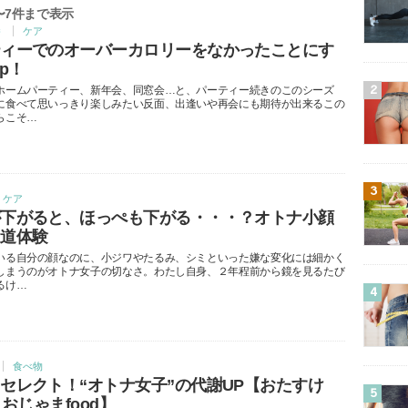
〜
7
件まで表示
養
ケア
ティーでのオーバーカロリーをなかったことにす
ep！
ホームパーティー、新年会、同窓会…と、パーティー続きのこのシーズ
2
に食べて思いっきり楽しみたい反面、出逢いや再会にも期待が出来るこの
らこそ…
3
ケア
が下がると、ほっぺも下がる・・・？オトナ小顔
近道体験
いる自分の顔なのに、小ジワやたるみ、シミといった嫌な変化には細かく
しまうのがオトナ女子の切なさ。わたし自身、２年程前から鏡を見るたび
るけ…
4
食べ物
セレクト！“オトナ女子”の代謝UP【おたすけ
5
・おじゃまfood】