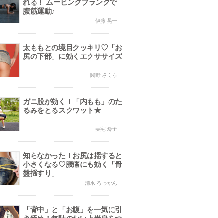
れる！ ムービングプランクで
腹筋運動♪
伊藤 晃一
太ももとの境目クッキリ♡「お
尻の下部」に効くエクササイズ
関野 さくら
ガニ股が効く！「内もも」のた
るみをとるスクワット★
美宅 玲子
知らなかった！お尻は揺すると
小さくなる♡腰痛にも効く「骨
盤揺すり」
清水 ろっかん
「背中」と「お腹」を一気に引