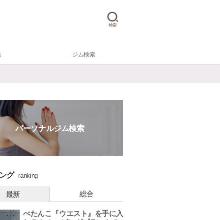
検索
集
ジム検索
パーソナルジム検索
ング
ranking
総合
最新
ぺたんこ『ウエスト』を手に入