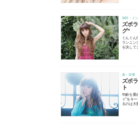
体幹・イ
ズボラ
グ”
ぐんぐん
ランニン
を決して
食・栄養
ズボラ
ト
年齢を重
イ”をキ
るのは大