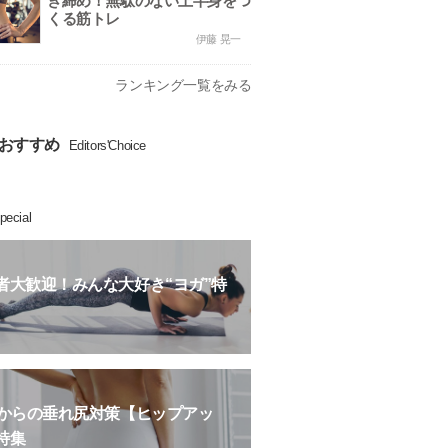
き締め！無駄のない上半身をつ
くる筋トレ
伊藤 晃一
ランキング一覧をみる
おすすめ
Editors'Choice
pecial
者大歓迎！みんな大好き“ヨガ”特
歳からの垂れ尻対策【ヒップアッ
特集