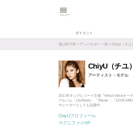
メニュー
ダイエット
美LAB.TOP
>
アンバサダー 一覧
> ChiyU（
ChiyU（チユ
アーティスト・モデル
2011年キングレコード主催『Venus Voi
アルバム「Lily Music」「7Muse 」「LO
ナレーターとしても活躍中。
ChiyUプロフィール
マグニファイHP