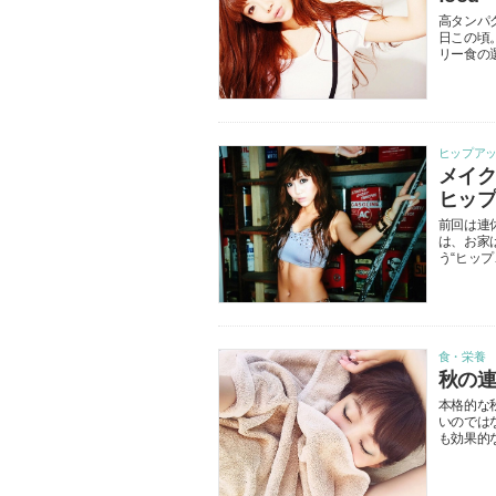
高タンパ
日この頃
リー食の
ヒップア
メイ
ヒッ
前回は連
は、お家
う“ヒップ
食・栄養
秋の
本格的な
いのでは
も効果的