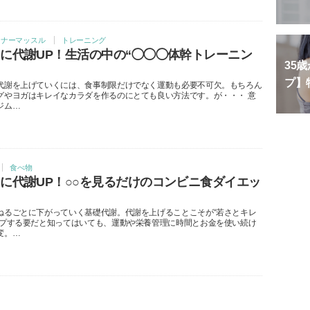
ンナーマッスル
トレーニング
に代謝UP！生活の中の“◯◯◯体幹トレーニン
35
プ】
代謝を上げていくには、食事制限だけでなく運動も必要不可欠。もちろん
グやヨガはキレイなカラダを作るのにとても良い方法です。が・・・ 意
ジム…
食べ物
に代謝UP！○○を見るだけのコンビニ食ダイエッ
ねるごとに下がっていく基礎代謝。代謝を上げることこそが“若さとキレ
ープする要だと知ってはいても、運動や栄養管理に時間とお金を使い続け
変。…