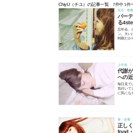
ChiyU（チユ）の記事一覧
7
件中
1
件
生活・教
パー
る4st
忘年会、
ン。大い
時期だか
上半身
代謝
への
毎日見て
気付いて
に気にな
食・栄養
正しく
food