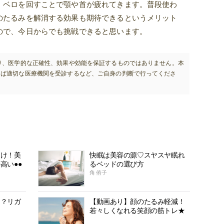
、ベロを回すことで顎や首が疲れてきます。普段使わ
のたるみを解消する効果も期待できるというメリット
ので、今日からでも挑戦できると思います。
り、医学的な正確性、効果や効能を保証するものではありません。本
らば適切な医療機関を受診するなど、ご自身の判断で行ってくださ
助け！美
快眠は美容の源♡スヤスヤ眠れ
高い●●
るベッドの選び方
角 侑子
！？リガ
【動画あり】顔のたるみ軽減！
は
若々しくなれる笑顔の筋トレ★