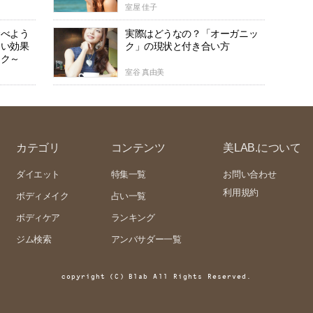
室屋 佳子
食べよう
実際はどうなの？「オーガニッ
しい効果
ク」の現状と付き合い方
ック～
室谷 真由美
カテゴリ
コンテンツ
美LAB.について
ダイエット
特集一覧
お問い合わせ
利用規約
ボディメイク
占い一覧
ボディケア
ランキング
ジム検索
アンバサダー一覧
copyright (C) Blab All Rights Reserved.