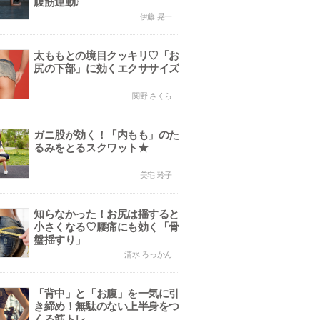
腹筋運動♪
伊藤 晃一
太ももとの境目クッキリ♡「お
尻の下部」に効くエクササイズ
関野 さくら
ガニ股が効く！「内もも」のた
るみをとるスクワット★
美宅 玲子
知らなかった！お尻は揺すると
小さくなる♡腰痛にも効く「骨
盤揺すり」
清水 ろっかん
「背中」と「お腹」を一気に引
き締め！無駄のない上半身をつ
くる筋トレ