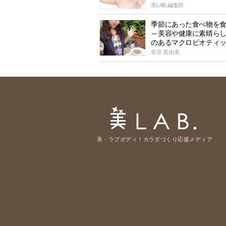
美LAB.編集部
季節にあった食べ物を
～美容や健康に素晴ら
のあるマクロビオティ
室谷 真由美
美・ラブボディ！カラダづくり応援メディア