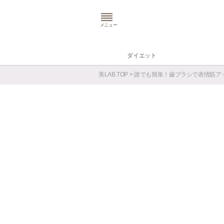
メニュー
ダイエット
美LAB.TOP
> 誰でも簡単！歯ブラシで表情筋ア