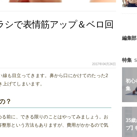
ラシで表情筋アップ＆ベロ回
編集部
特集
S
2017年04月24日
い線も目立ってきます。鼻から口にかけてのたった2
初心
き上げてしまいます。
集
の？
める前に、できる限りのことはやってみましょう。お
35
容整形という方法もありますが、費用がかかるので気
プ】