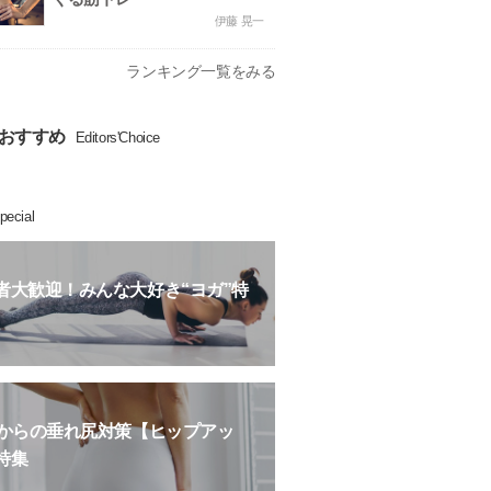
伊藤 晃一
ランキング一覧をみる
おすすめ
Editors'Choice
pecial
者大歓迎！みんな大好き“ヨガ”特
歳からの垂れ尻対策【ヒップアッ
特集