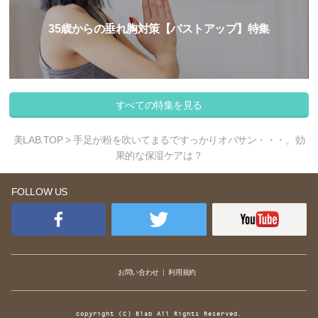
35歳からの垂れ胸対策【バストアップ】特集
すべての特集を見る
美LAB.TOP
> 手足が粉を吹いてまるですっかりオバサン・・・。効
果的な保湿ケアは？
FOLLOW US
お問い合わせ
利用規約
copyright (C) Blab All Rights Reserved.