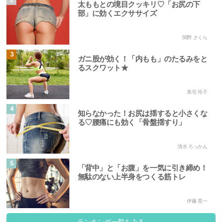
2
太ももとの境目クッキリ♡「お尻の下
部」に効くエクササイズ
関野 さくら
3
ガニ股が効く！「内もも」のたるみをと
るスクワット★
美宅 玲子
4
知らなかった！お尻は揺すると小さくな
る♡腰痛にも効く「骨盤揺すり」
清水 ろっかん
5
「背中」と「お腹」を一気に引き締め！
無駄のない上半身をつくる筋トレ
伊藤 晃一
ランキング一覧をみる