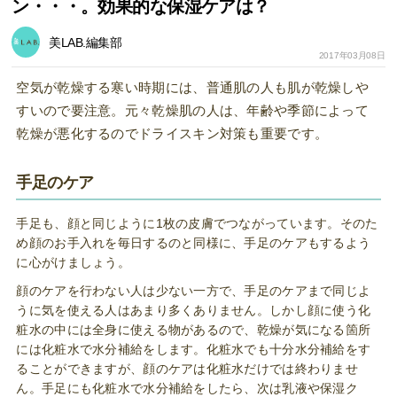
ン・・・。効果的な保湿ケアは？
美LAB.編集部
2017年03月08日
空気が乾燥する寒い時期には、普通肌の人も肌が乾燥しや
すいので要注意。元々乾燥肌の人は、年齢や季節によって
乾燥が悪化するのでドライスキン対策も重要です。
手足のケア
手足も、顔と同じように1枚の皮膚でつながっています。そのた
め顔のお手入れを毎日するのと同様に、手足のケアもするよう
に心がけましょう。
顔のケアを行わない人は少ない一方で、手足のケアまで同じよ
うに気を使える人はあまり多くありません。しかし顔に使う化
粧水の中には全身に使える物があるので、乾燥が気になる箇所
には化粧水で水分補給をします。化粧水でも十分水分補給をす
ることができますが、顔のケアは化粧水だけでは終わりませ
ん。手足にも化粧水で水分補給をしたら、次は乳液や保湿ク