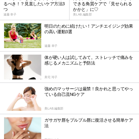
るべき！？見直したいケア方法3
できる角質ケアで「見せられる
つ
かかと」に♡
遠藤 幸子
美LAB.編集部
明日のために続けたい！アンチエイジング効果
の高い運動3選
遠藤 幸子
体が硬い人は試してみて。ストレッチで痛みを
感じるメカニズムと予防法
美宅 玲子
強めのマッサージは厳禁！良かれと思ってやっ
ている自己流NGケア
美LAB.編集部
ガサガサ唇をプルプル唇に復活させる簡単ケア
法