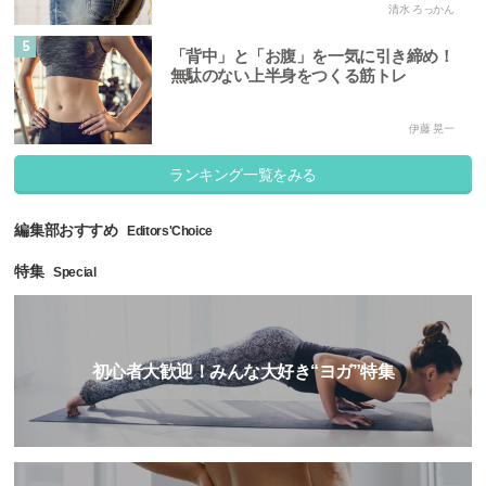
清水 ろっかん
5
「背中」と「お腹」を一気に引き締め！
無駄のない上半身をつくる筋トレ
伊藤 晃一
ランキング一覧をみる
編集部おすすめ
Editors'Choice
特集
Special
初心者大歓迎！みんな大好き“ヨガ”特集