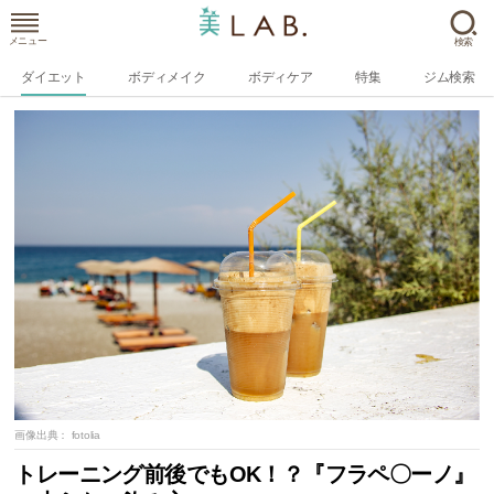
メニュー
検索
ダイエット
ボディメイク
ボディケア
特集
ジム検索
画像出典：
fotolia
トレーニング前後でもOK！？『フラペ〇ーノ』