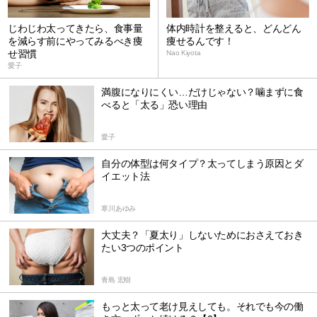
じわじわ太ってきたら、食事量
体内時計を整えると、どんどん
を減らす前にやってみるべき痩
痩せるんです！
せ習慣
Nao Kiyota
愛子
満腹になりにくい…だけじゃない？噛まずに食
べると「太る」恐い理由
愛子
自分の体型は何タイプ？太ってしまう原因とダ
イエット法
寒川あゆみ
大丈夫？「夏太り」しないためにおさえておき
たい3つのポイント
青島 宏樹
もっと太って老け見えしても。それでも今の働