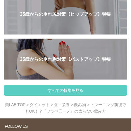
35歳からの垂れ尻対策【ヒップアップ】特集
35歳からの垂れ胸対策【バストアップ】特集
すべての特集を見る
美LAB.TOP
>
ダイエット
>
食・栄養
>
飲み物
> トレーニング前後で
もOK！？『フラペ〇ーノ』の太らない飲み方
FOLLOW US