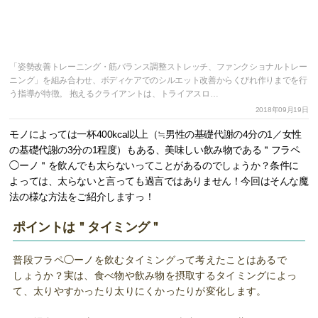
「姿勢改善トレーニング・筋バランス調整ストレッチ、ファンクショナルトレー
ニング」を組み合わせ、ボディケアでのシルエット改善からくびれ作りまでを行
う指導が特徴。 抱えるクライアントは、トライアスロ…
2018年09月19日
モノによっては一杯400kcal以上（≒男性の基礎代謝の4分の1／女性
の基礎代謝の3分の1程度）もある、美味しい飲み物である＂フラペ
◯ーノ＂を飲んでも太らないってことがあるのでしょうか？条件に
よっては、太らないと言っても過言ではありません！今回はそんな魔
法の様な方法をご紹介しますっ！
ポイントは＂タイミング＂
普段フラペ◯ーノを飲むタイミングって考えたことはあるで
しょうか？実は、食べ物や飲み物を摂取するタイミングによっ
て、太りやすかったり太りにくかったりが変化します。