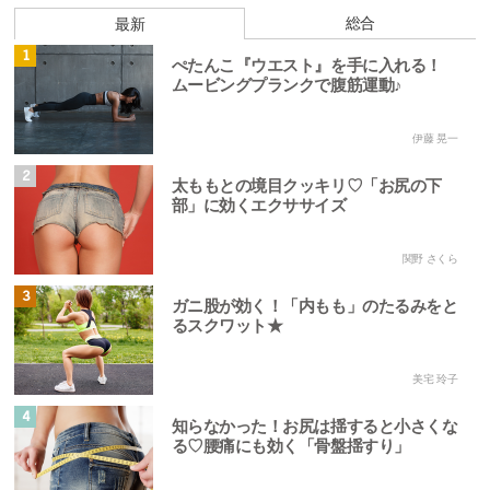
総合
最新
1
ぺたんこ『ウエスト』を手に入れる！
ムービングプランクで腹筋運動♪
伊藤 晃一
2
太ももとの境目クッキリ♡「お尻の下
部」に効くエクササイズ
関野 さくら
3
ガニ股が効く！「内もも」のたるみをと
るスクワット★
美宅 玲子
4
知らなかった！お尻は揺すると小さくな
る♡腰痛にも効く「骨盤揺すり」