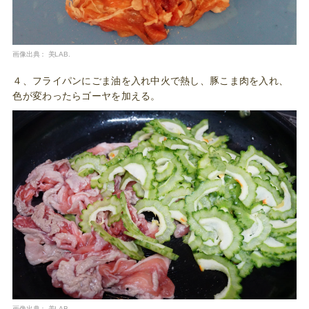
画像出典：
美LAB.
４、フライパンにごま油を入れ中火で熱し、豚こま肉を入れ、
色が変わったらゴーヤを加える。
画像出典：
美LAB.