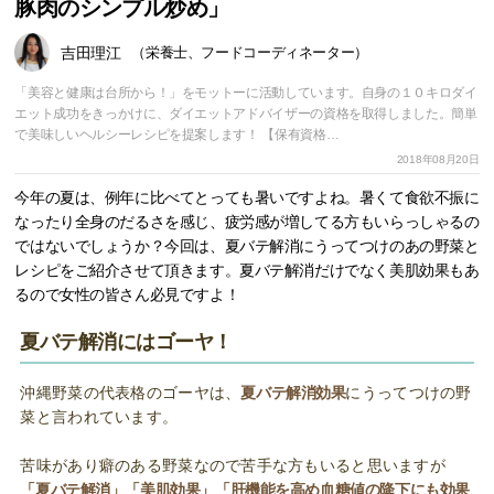
豚肉のシンプル炒め」
吉田理江
（栄養士、フードコーディネーター）
「美容と健康は台所から！」をモットーに活動しています。自身の１０キロダイ
エット成功をきっかけに、ダイエットアドバイザーの資格を取得しました。簡単
で美味しいヘルシーレシピを提案します！ 【保有資格…
2018年08月20日
今年の夏は、例年に比べてとっても暑いですよね。暑くて食欲不振に
なったり全身のだるさを感じ、疲労感が増してる方もいらっしゃるの
ではないでしょうか？今回は、夏バテ解消にうってつけのあの野菜と
レシピをご紹介させて頂きます。夏バテ解消だけでなく美肌効果もあ
るので女性の皆さん必見ですよ！
夏バテ解消にはゴーヤ！
沖縄野菜の代表格のゴーヤは、
夏バテ解消効果
にうってつけの野
菜と言われています。
苦味があり癖のある野菜なので苦手な方もいると思いますが
「夏バテ解消」「美肌効果」「肝機能を高め血糖値の降下にも効果