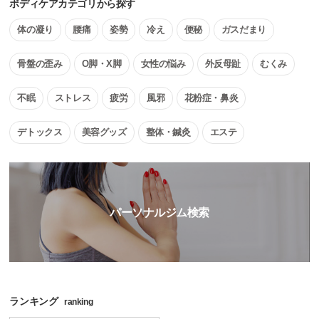
ボディケアカテゴリから探す
体の凝り
腰痛
姿勢
冷え
便秘
ガスだまり
骨盤の歪み
O脚・X脚
女性の悩み
外反母趾
むくみ
不眠
ストレス
疲労
風邪
花粉症・鼻炎
デトックス
美容グッズ
整体・鍼灸
エステ
パーソナルジム検索
ランキング
ranking