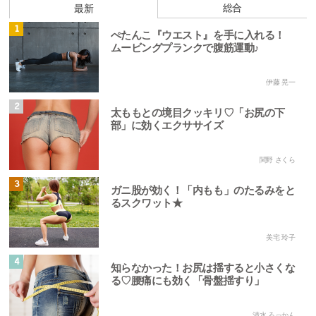
総合
最新
1
ぺたんこ『ウエスト』を手に入れる！
ムービングプランクで腹筋運動♪
伊藤 晃一
2
太ももとの境目クッキリ♡「お尻の下
部」に効くエクササイズ
関野 さくら
3
ガニ股が効く！「内もも」のたるみをと
るスクワット★
美宅 玲子
4
知らなかった！お尻は揺すると小さくな
る♡腰痛にも効く「骨盤揺すり」
清水 ろっかん