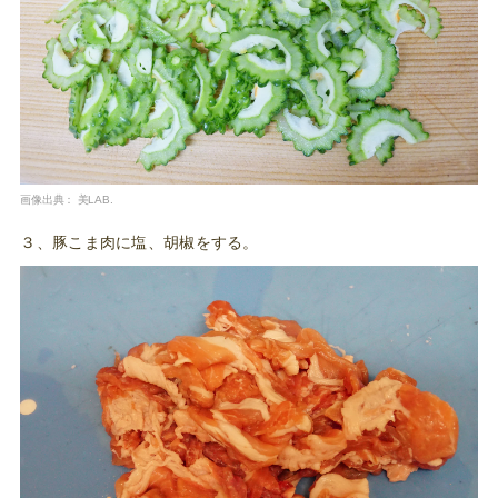
画像出典：
美LAB.
３、豚こま肉に塩、胡椒をする。