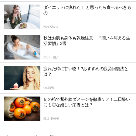
ダイエットに疲れた！ と思ったら食べるべきも
の
Nao Kiyota
秋はお肌も身体も乾燥注意！『潤いを与える生
活習慣』3選
大小田 健介
疲れた時に甘い物！?おすすめの疲労回復法と
は？
OK和男
旬の柿で紫外線ダメージを徹底ケア！二日酔い
にも◎な嬉しい栄養とは？
國塩 亜矢子