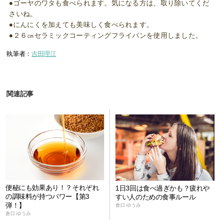
●ゴーヤのワタも食べられます。気になる方は、取り除いてくだ
さいね。
●にんにくを加えても美味しく食べられます。
●２６㎝セラミックコーティングフライパンを使用しました。
執筆者：
吉田理江
関連記事
便秘にも効果あり！？それぞれ
1日3回は食べ過ぎかも？疲れや
の調味料が持つパワー【第3
すい人のための食事ルール
弾！】
倉口 ゆうみ
倉口 ゆうみ