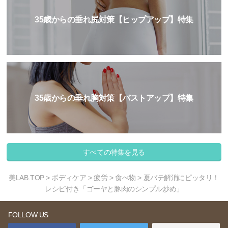
35歳からの垂れ尻対策【ヒップアップ】特集
35歳からの垂れ胸対策【バストアップ】特集
すべての特集を見る
美LAB.TOP
>
ボディケア
>
疲労
>
食べ物
> 夏バテ解消にピッタリ！
レシピ付き「ゴーヤと豚肉のシンプル炒め」
FOLLOW US