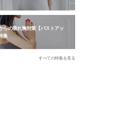
歳からの垂れ胸対策【バストアッ
特集
すべての特集を見る