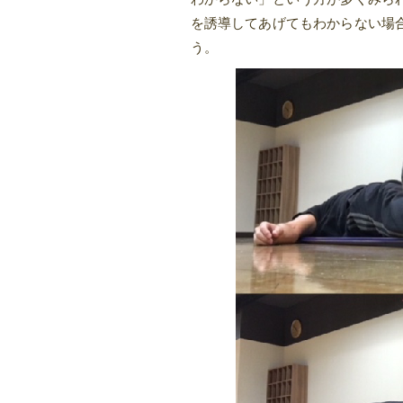
を誘導してあげてもわからない場
う。