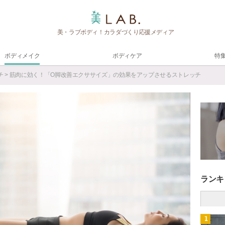
美・ラブボディ！カラダづくり応援メディア
ボディメイク
ボディケア
特
チ
> 筋肉に効く！「O脚改善エクササイズ」の効果をアップさせるストレッチ
ランキ
1