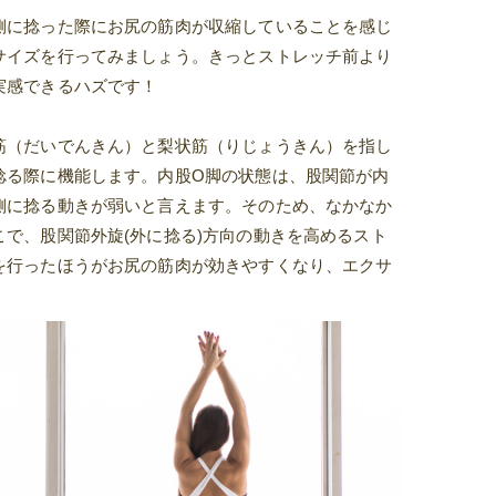
側に捻った際にお尻の筋肉が収縮していることを感じ
サイズを行ってみましょう。きっとストレッチ前より
実感できるハズです！
筋（だいでんきん）と梨状筋（りじょうきん）を指し
捻る際に機能します。内股O脚の状態は、股関節が内
側に捻る動きが弱いと言えます。そのため、なかなか
で、股関節外旋(外に捻る)方向の動きを高めるスト
を行ったほうがお尻の筋肉が効きやすくなり、エクサ