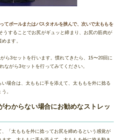
ってボールまたはバスタオルを挟んで、次いで太ももを
。そうすることでお尻がギュッと締まり、お尻の筋肉が
緩めます。
ながら3セットを行います。慣れてきたら、15〜20回に
れながら3セットを行ってみてください。
らい場合は、太ももに手を添えて、太ももを外に捻る
ょう。
がわからない場合にお勧めなストレッ
て、「太ももを外に捻ってお尻を締めるという感覚が
れます。太ももに手を添えて、太ももを外に捻る動き