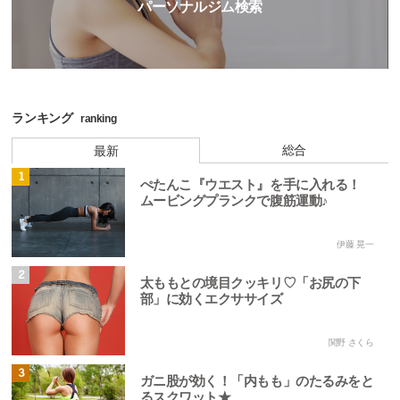
パーソナルジム検索
ランキング
ranking
総合
最新
1
ぺたんこ『ウエスト』を手に入れる！
ムービングプランクで腹筋運動♪
伊藤 晃一
2
太ももとの境目クッキリ♡「お尻の下
部」に効くエクササイズ
関野 さくら
3
ガニ股が効く！「内もも」のたるみをと
るスクワット★