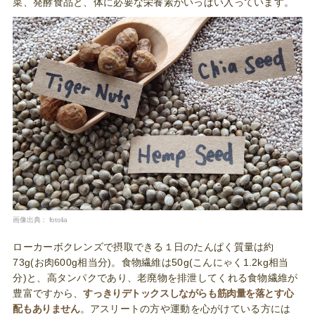
菜、発酵食品と、体に必要な栄養素がいっぱい入っています。
画像出典：
fotolia
ローカーボクレンズで摂取できる１日のたんぱく質量は約
73g(お肉600g相当分)。食物繊維は50g(こんにゃく1.2kg相当
分)と、高タンパクであり、老廃物を排泄してくれる食物繊維が
豊富ですから、
すっきりデトックスしながらも筋肉量を落とす心
配もありません
。アスリートの方や運動を心がけている方には