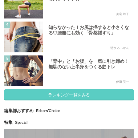
美宅 玲子
4
知らなかった！お尻は揺すると小さくな
る♡腰痛にも効く「骨盤揺すり」
清水 ろっかん
5
「背中」と「お腹」を一気に引き締め！
無駄のない上半身をつくる筋トレ
伊藤 晃一
ランキング一覧をみる
編集部おすすめ
Editors'Choice
特集
Special