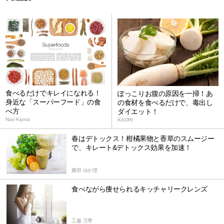
食べるだけでキレイになれる！
ぽっこりお腹の原因を一掃！あ
身近な「スーパーフード」の食
の食材を食べるだけで、毒出し
べ方
ダイエット！
Nao Kiyota
KAORI
春はデトックス！柑橘果物と香草のスムージー
で、キレート&デトックス効果を加速！
勝田 ゆか理
食べながら痩せられるキッチャリークレンズ
工藤 万季