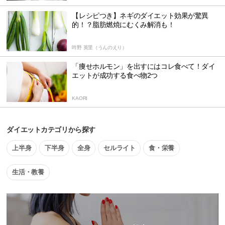
【レシピつき】ネギのダイエット効果が驚異
的！？脂肪燃焼にむくみ解消も！
吽野 英里（うんのえり）
「痩せホルモン」を出すにはコレ食べて！ダイ
エットが成功する食べ物2つ
KAORI
ダイエットカテゴリから探す
上半身
下半身
全身
セルライト
食・栄養
生活・教養