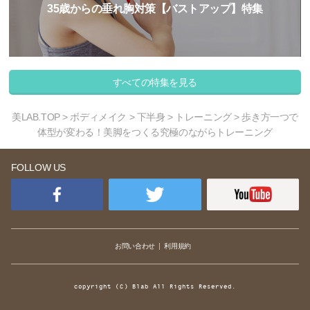
35歳からの垂れ胸対策【バストアップ】特集
すべての特集を見る
美LAB.TOP
>
ボディメイク
>
下半身
>
トレーニング
> 歩き方一つで
体型が変わる！美脚をつくる究極のながらトレーニング
FOLLOW US
お問い合わせ
利用規約
copyright (C) Blab All Rights Reserved.