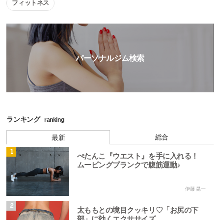
フィットネス
パーソナルジム検索
ランキング
ranking
総合
最新
1
ぺたんこ『ウエスト』を手に入れる！
ムービングプランクで腹筋運動♪
伊藤 晃一
2
太ももとの境目クッキリ♡「お尻の下
部」に効くエクササイズ