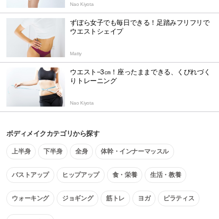
Nao Kiyota
ずぼら女子でも毎日できる！足踏みフリフリで
ウエストシェイプ
Matty
ウエスト−3㎝！座ったままできる、くびれづく
りトレーニング
Nao Kiyota
ボディメイクカテゴリから探す
上半身
下半身
全身
体幹・インナーマッスル
バストアップ
ヒップアップ
食・栄養
生活・教養
ウォーキング
ジョギング
筋トレ
ヨガ
ピラティス