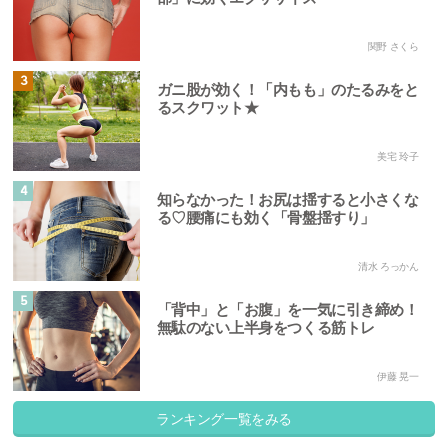
関野 さくら
3
ガニ股が効く！「内もも」のたるみをと
るスクワット★
美宅 玲子
4
知らなかった！お尻は揺すると小さくな
る♡腰痛にも効く「骨盤揺すり」
清水 ろっかん
5
「背中」と「お腹」を一気に引き締め！
無駄のない上半身をつくる筋トレ
伊藤 晃一
ランキング一覧をみる