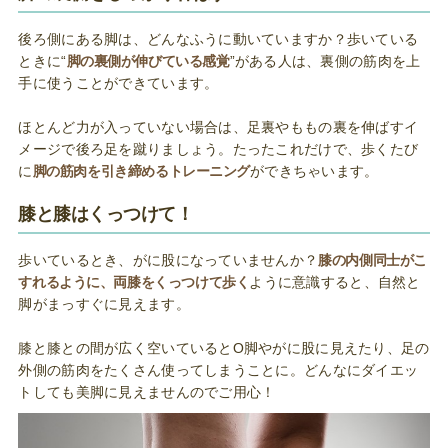
後ろ側にある脚は、どんなふうに動いていますか？歩いている
ときに“
脚の裏側が伸びている感覚
”がある人は、裏側の筋肉を上
手に使うことができています。
ほとんど力が入っていない場合は、足裏やももの裏を伸ばすイ
メージで後ろ足を蹴りましょう。たったこれだけで、歩くたび
に
脚の筋肉を引き締めるトレーニング
ができちゃいます。
膝と膝はくっつけて！
歩いているとき、がに股になっていませんか？
膝の内側同士がこ
すれるように、両膝をくっつけて歩く
ように意識すると、自然と
脚がまっすぐに見えます。
膝と膝との間が広く空いているとO脚やがに股に見えたり、足の
外側の筋肉をたくさん使ってしまうことに。どんなにダイエッ
トしても美脚に見えませんのでご用心！