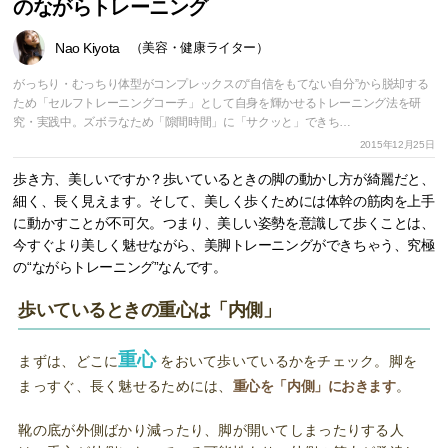
のながらトレーニング
Nao Kiyota
（美容・健康ライター）
がっちり・むっちり体型がコンプレックスの“自信をもてない自分”から脱却する
ため「セルフトレーニングコーチ」として自身を輝かせるトレーニング法を研
究・実践中。ズボラなため「隙間時間」に「サクッと」できち…
2015年12月25日
歩き方、美しいですか？歩いているときの脚の動かし方が綺麗だと、
細く、長く見えます。そして、美しく歩くためには体幹の筋肉を上手
に動かすことが不可欠。つまり、美しい姿勢を意識して歩くことは、
今すぐより美しく魅せながら、美脚トレーニングができちゃう、究極
の“ながらトレーニング”なんです。
歩いているときの重心は「内側」
重心
まずは、どこに
をおいて歩いているかをチェック。脚を
まっすぐ、長く魅せるためには、
重心を「内側」におきます
。
靴の底が外側ばかり減ったり、脚が開いてしまったりする人