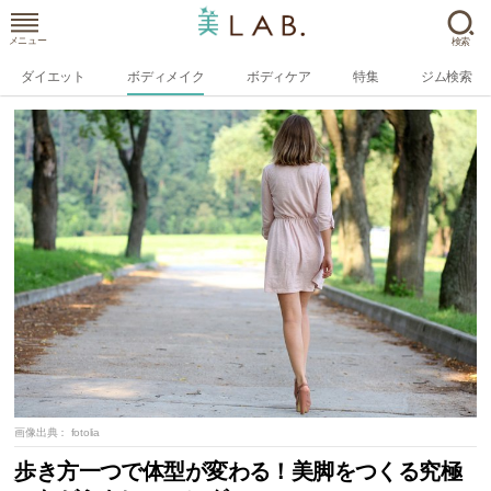
メニュー
検索
ダイエット
ボディメイク
ボディケア
特集
ジム検索
画像出典：
fotolia
歩き方一つで体型が変わる！美脚をつくる究極