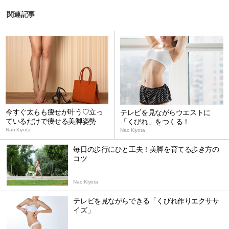
関連記事
今すぐ太もも痩せが叶う♡立っ
テレビを見ながらウエストに
ているだけで痩せる美脚姿勢
「くびれ」をつくる！
Nao Kiyota
Nao Kiyota
毎日の歩行にひと工夫！美脚を育てる歩き方の
コツ
Nao Kiyota
テレビを見ながらできる「くびれ作りエクササ
イズ」