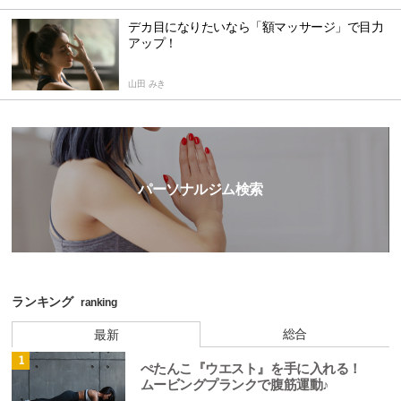
デカ目になりたいなら「額マッサージ」で目力
アップ！
山田 みき
パーソナルジム検索
ランキング
ranking
総合
最新
1
ぺたんこ『ウエスト』を手に入れる！
ムービングプランクで腹筋運動♪