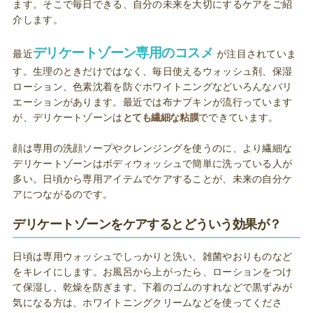
ます。そこで毎日できる、自分の未来を大切にするケアをご紹
介します。
デリケートゾーン専用のコスメ
最近
が注目されていま
す。生理のときだけではなく、毎日使えるウォッシュ剤、保湿
ローション、色素沈着を防ぐホワイトニングなどいろんなバリ
エーションがあります。最近では布ナプキンが流行っています
が、デリケートゾーンは
とても繊細な粘膜
でできています。
顔は専用の洗顔ソープやクレンジングを使うのに、より繊細な
デリケートゾーンはボディウォッシュで簡単に洗っている人が
多い。日頃から専用アイテムでケアすることが、未来の自分ケ
アにつながるのです。
デリケートゾーンをケアするとどういう効果が？
日頃は専用ウォッシュでしっかりと洗い、雑菌やおりものなど
をキレイにします。お風呂から上がったら、ローションをつけ
て保湿し、乾燥を防ぎます。下着のゴムのすれなどで黒ずみが
気になる方は、ホワイトニングクリームなどを使ってくださ