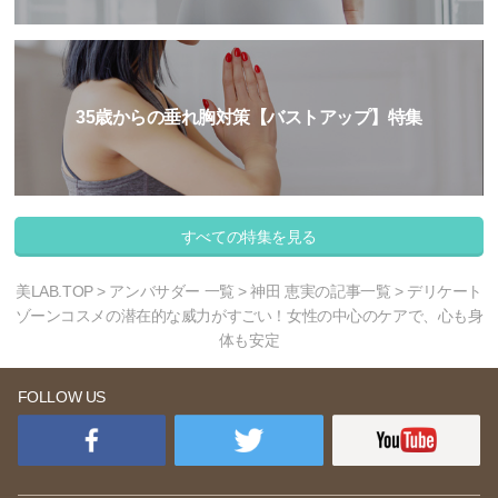
35歳からの垂れ胸対策【バストアップ】特集
すべての特集を見る
美LAB.TOP
>
アンバサダー 一覧
>
神田 恵実の記事一覧
> デリケート
ゾーンコスメの潜在的な威力がすごい！女性の中心のケアで、心も身
体も安定
FOLLOW US