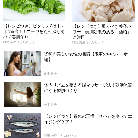
【レシピつき】ビタミンCはトマ
【レシピつき】驚くべき美容パ
トの5倍！！ゴーヤをたっぷり食
ワー！美肌効果のある「酒粕」
べて美肌作り
に注目！
吽野 英里（うんのえり）
吽野 英里（うんのえり）
姿勢が美しい女性の習慣【電車の中のスマホ
編】
山中 朗子
体内リズムを整える腸マッサージ法！朝活体質
になる習慣づくり
美宅 玲子
【レシピつき】青魚の王様「サバ」を食べてエ
イジングケア！
吽野 英里（うんのえり）