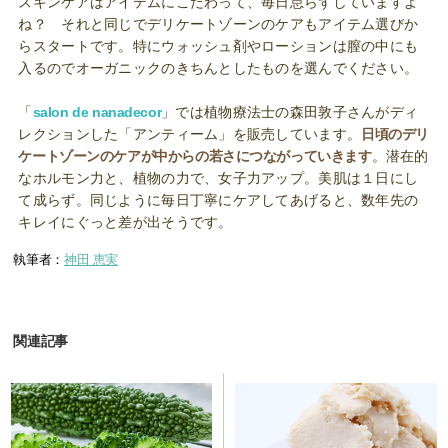
スキンケアはアイテムにこだわって、毎日怠らずしていますよ
ね？ それと同じでデリケートゾーンのケアもアイテム選びか
らスタートです。特にウォッシュ剤やローションは膣の中にも
入るのでオーガニックのきちんとしたものを選んでください。
「
salon de nanadecor
」では植物療法士の森田敦子さんがディ
レクションした「アンティーム」を販売しています。
日頃のデリ
ケートゾーンのケアが中からの若さにつながっていきます
。潜在的
なホルモン力と、植物の力で、女子力アップ。美肌は１日にし
て成らず。同じように毎日丁寧にケアしてあげると、数年先の
キレイにぐっと差が出そうです。
執筆者：
神田 恵実
関連記事