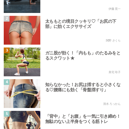
伊藤 晃一
2
太ももとの境目クッキリ♡「お尻の下
部」に効くエクササイズ
関野 さくら
3
ガニ股が効く！「内もも」のたるみをと
るスクワット★
美宅 玲子
4
知らなかった！お尻は揺すると小さくな
る♡腰痛にも効く「骨盤揺すり」
清水 ろっかん
5
「背中」と「お腹」を一気に引き締め！
無駄のない上半身をつくる筋トレ